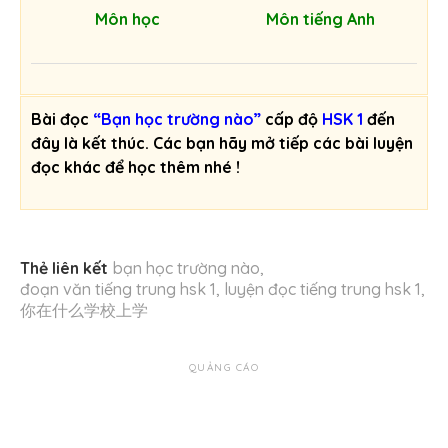
Môn học
Môn tiếng Anh
Bài đọc
“Bạn học trường nào”
cấp độ
HSK 1
đến
đây là kết thúc. Các bạn hãy mở tiếp các bài luyện
đọc khác để học thêm nhé !
Thẻ liên kết
bạn học trường nào
,
đoạn văn tiếng trung hsk 1
,
luyện đọc tiếng trung hsk 1
,
你在什么学校上学
QUẢNG CÁO