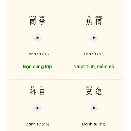
同学
热情
Danh từ
(h1)
Tính từ
(h2)
Bạn cùng lớp
Nhiệt tình, niềm nở
科目
英语
Danh từ
(h6)
Danh từ
(h1)