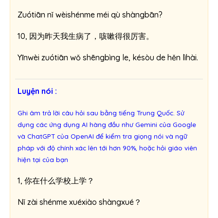
Zuótiān nǐ wèishénme méi qù shàngbān?
10, 因为昨天我生病了，咳嗽得很厉害。
Yīnwèi zuótiān wǒ shēngbìng le, késòu de hěn lìhài.
Luyện nói :
Ghi âm trả lời câu hỏi sau bằng tiếng Trung Quốc. Sử
dụng các ứng dụng AI hàng đầu như Gemini của Google
và ChatGPT của OpenAI để kiểm tra giọng nói và ngữ
pháp với độ chính xác lên tới hơn 90%, hoặc hỏi giáo viên
hiện tại của bạn
1, 你在什么学校上学？
Nǐ zài shénme xuéxiào shàngxué？