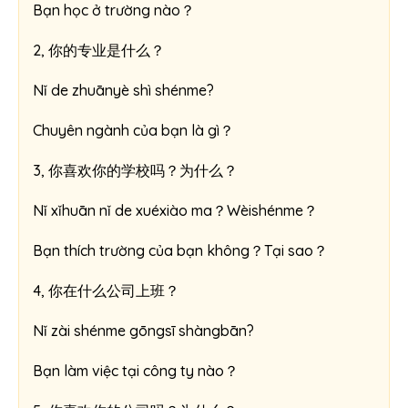
Bạn học ở trường nào？
2, 你的专业是什么？
Nǐ de zhuānyè shì shénme?
Chuyên ngành của bạn là gì？
3, 你喜欢你的学校吗？为什么？
Nǐ xǐhuān nǐ de xuéxiào ma？Wèishénme？
Bạn thích trường của bạn không？Tại sao？
4, 你在什么公司上班？
Nǐ zài shénme gōngsī shàngbān?
Bạn làm việc tại công ty nào？