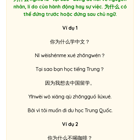
nhân, lí do của hành động hay sự việc. 为什么 có
thể đứng trước hoặc đứng sau chủ ngữ.
Ví dụ 1
你为什么学中文？
Nǐ wèishénme xué zhōngwén？
Tại sao bạn học tiếng Trung？
因为我想去中国留学。
Yīnwèi wǒ xiǎng qù zhōngguó liúxué.
Bởi vì tôi muốn đi du học Trung Quốc.
Ví dụ 2
你为什么不喝咖啡？