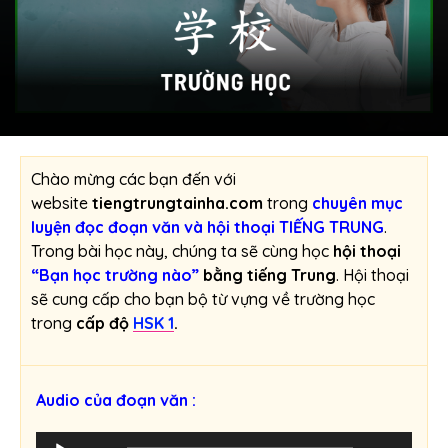
Chào mừng các bạn đến với
website
tiengtrungtainha.com
trong
chuyên mục
luyện đọc đoạn văn và hội thoại TIẾNG TRUNG
.
Trong bài học này, chúng ta sẽ cùng học
hội thoại
“Bạn học trường nào”
bằng tiếng Trung
. Hội thoại
sẽ cung cấp cho bạn bộ từ vựng về trường học
trong
cấp độ
HSK 1
.
Audio của đoạn văn :
T