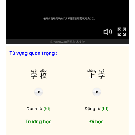
Từ vựng quan trọng :
学校
上学
Danh từ
(h1)
Động từ
(h1)
Trường học
Đi học