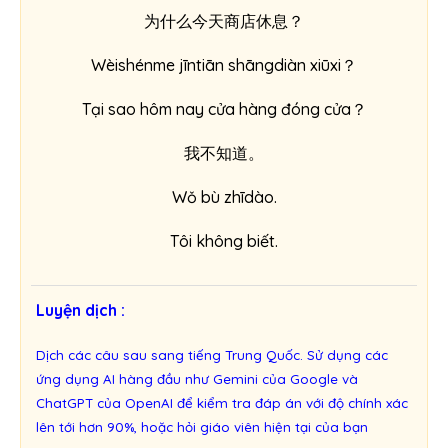
为什么今天商店休息？
Wèishénme jīntiān shāngdiàn xiūxi？
Tại sao hôm nay cửa hàng đóng cửa？
我不知道。
Wǒ bù zhīdào.
Tôi không biết.
Luyện dịch :
Dịch các câu sau sang tiếng Trung Quốc. Sử dụng các
ứng dụng AI hàng đầu như Gemini của Google và
ChatGPT của OpenAI để kiểm tra đáp án với độ chính xác
lên tới hơn 90%, hoặc hỏi giáo viên hiện tại của bạn