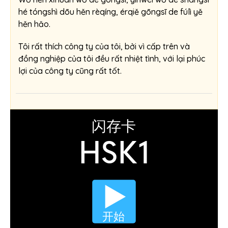
hé tóngshì dōu hěn rèqíng, érqiě gōngsī de fúlì yě
hěn hǎo.
Tôi rất thích công ty của tôi, bởi vì cấp trên và
đồng nghiệp của tôi đều rất nhiệt tình, với lại phúc
lợi của công ty cũng rất tốt.