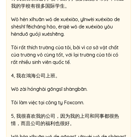
我的学校有很多国际学生。
Wǒ hěn xǐhuān wǒ de xuéxiào, yīnwèi xuéxiào de
shèshī fēicháng hǎo, érqiě wǒ de xuéxiào yǒu
hěnduō guójì xuéshēng.
Tôi rất thích trường của tôi, bởi vì cơ sở vật chất
của trường vô cùng tốt, với lại trường của tôi có
rất nhiều sinh viên quốc tế.
4, 我在鴻海公司上班。
Wǒ zài hónghǎi gōngsī shàngbān.
Tôi làm việc tại công ty Foxconn.
5, 我很喜欢我的公司，因为我的上司和同事都很热
情，而且公司的福利也很好。
Wǒ hěn xǐhuān wǒ de gōngsī, yīnwèi wǒ de shàngsī