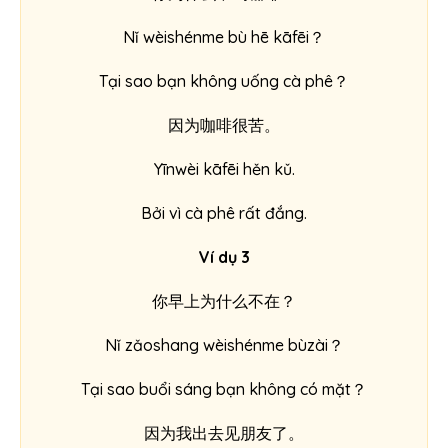
Nǐ wèishénme bù hē kāfēi？
Tại sao bạn không uống cà phê？
因为咖啡很苦。
Yīnwèi kāfēi hěn kǔ.
Bởi vì cà phê rất đắng.
Ví dụ 3
你早上为什么不在？
Nǐ zǎoshang wèishénme bùzài？
Tại sao buổi sáng bạn không có mặt？
因为我出去见朋友了。