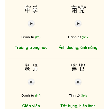
中学
阳光
Danh từ
(h1)
Danh từ
(h3)
Trường trung học
Ánh dương, ánh nắng
老师
善良
Danh từ
(h1)
Tính từ
(h4)
Giáo viên
Tốt bụng, hiền lành