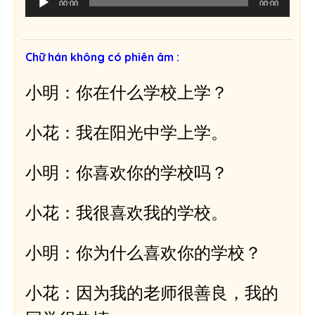
00:00
00:00
r
ì
n
Chữ hán không có phiên âm :
h
p
小明：你在什么学校上学？
h
á
小花：我在阳光中学上学。
t
â
m
小明：你喜欢你的学校吗？
t
h
小花：我很喜欢我的学校。
a
n
h
小明：你为什么喜欢你的学校？
小花：因为我的老师很善良，我的