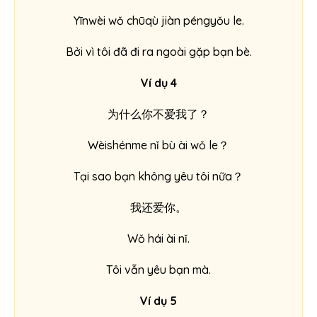
Yīnwèi wǒ chūqù jiàn péngyǒu le.
Bởi vì tôi đã đi ra ngoài gặp bạn bè.
Ví dụ 4
为什么你不爱我了？
Wèishénme nǐ bù ài wǒ le？
Tại sao bạn không yêu tôi nữa？
我还爱你。
Wǒ hái ài nǐ.
Tôi vẫn yêu bạn mà.
Ví dụ 5