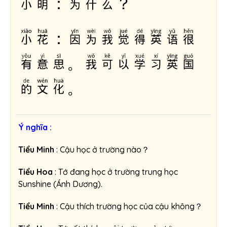
小明：为什么？
小花：因为我觉得英语很
有意思。我可以学习英国
的文化。
Ý nghĩa :
Tiểu Minh
: Cậu học ở trường nào？
Tiểu Hoa
: Tớ đang học ở trường trung học
Sunshine (Ánh Dương).
Tiểu Minh
: Cậu thích trường học của cậu không？