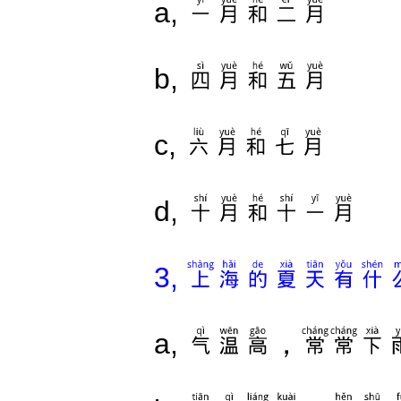
一月和二月
a,
四月和五月
b,
六月和七月
c,
十月和十一月
d,
上海的夏天有什
3,
气温高，常常下
a,