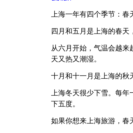
h
p
上海一年有四个季节：春
h
á
四月和五月是上海的春天
t
â
从六月开始，气温会越来
m
天又热又潮湿。
t
h
十月和十一月是上海的秋
a
n
上海冬天很少下雪。每年
h
下五度。
如果你想来上海旅游，春