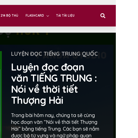
214 BỘ THỦ
FLASHCARD
TẢI TÀI LIỆU
LUYỆN ĐỌC TIẾNG TRUNG QUỐC
Luyện đọc đoạn
văn TIẾNG TRUNG :
Nói về thời tiết
Thượng Hải
Trong bài hôm nay, chúng ta sẽ cùng
học đoạn văn “Nói về thời tiết Thượng
Hải” bằng tiếng Trung. Các bạn sẽ nắm
được bộ từ vựng và ngữ pháp quan