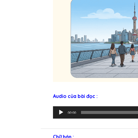
Audio của bài đọc :
T
00:00
r
ì
n
Chữ hán :