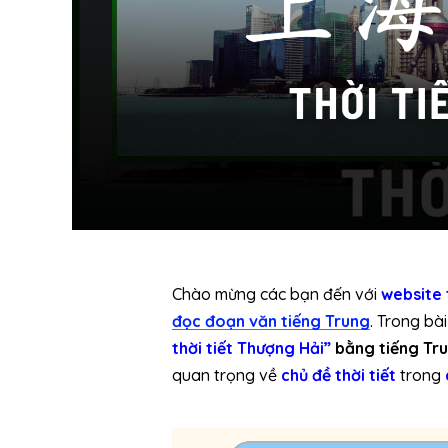
Chào mừng các bạn đến với
website
đọc đoạn văn tiếng Trung
. Trong bà
thời tiết Thượng Hải”
bằng tiếng Tr
quan trọng về
chủ đề thời tiết
trong