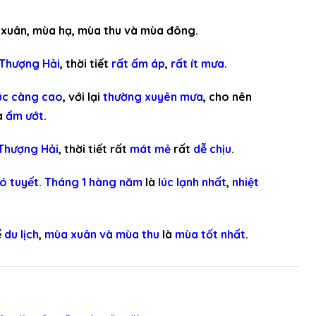
c
g
 xuân, mùa hạ, mùa thu và mùa đông.
i
 Thượng Hải
, thời tiết
rất
ấm áp
,
rất
ít mưa
.
ả
m
úc càng cao
, với lại
thường xuyên mưa
, cho nên
â
a
ẩm ướt
.
m
l
 Thượng Hải
, thời tiết rất
mát mẻ
rất
dễ chịu
.
ư
ợ
có tuyết.
Tháng 1 hàng năm
là
lúc lạnh nhất
,
nhiệt
n
g
ể
du lịch
,
mùa xuân và mùa thu
là
mùa tốt nhất
.
.