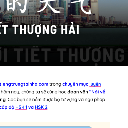
tiengtrungtainha.com
trong
chuyên mục
luyện
i hôm nay, chúng ta sẽ cùng học
đoạn văn
“Nói về
ung
. Các bạn sẽ nắm được bộ từ vựng và ngữ pháp
cấp độ
HSK 1
và
HSK 2
.