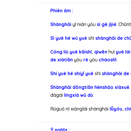
Phiên âm :
Shànghǎi
yī nián yǒu
sì gè jìjié
: Chūnt
Sì yuè hé wǔ yuè
shì
shànghǎi de ch
Cóng liù yuè kāishǐ
,
qìwēn
huì
yuè lá
de xiàtiān
yòu
rè
yòu
cháoshī
.
Shí yuè hé shíyī yuè
shì
shànghǎi de 
Shànghǎi dōngtiān
hěnshǎo xiàxuě
dàgài
língxià wǔ dù
.
Rúguǒ nǐ xiǎnglái shànghǎi
lǚyóu
,
ch
Ý nghĩa :