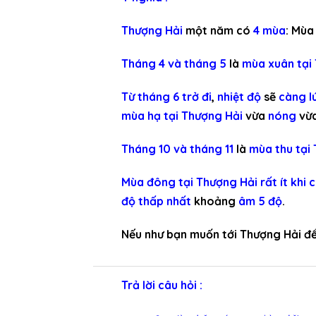
Thượng Hải
một năm có
4 mùa
: Mùa
Tháng 4 và tháng 5
là
mùa xuân tại
Từ tháng 6 trở đi
,
nhiệt độ
sẽ
càng l
mùa hạ tại Thượng Hải
vừa
nóng
vừ
Tháng 10 và tháng 11
là
mùa thu tại
Mùa đông tại Thượng Hải
rất ít khi 
độ thấp nhất
khoảng
âm 5 độ
.
Nếu như bạn muốn tới Thượng Hải đ
Trả lời câu hỏi :