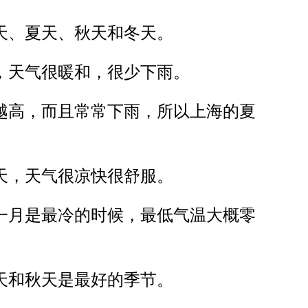
n
天、夏天、秋天和冬天。
g
c
á
，天气很暖和，很少下雨。
c
p
越高，而且常常下雨，所以上海的夏
h
í
m
天，天气很凉快很舒服。
m
ũ
一月是最冷的时候，最低气温大概零
i
t
ê
n
天和秋天是最好的季节。
L