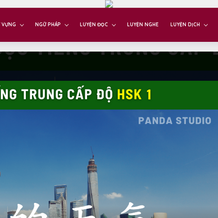
 VỰNG
NGỮ PHÁP
LUYỆN ĐỌC
LUYỆN NGHE
LUYỆN DỊCH