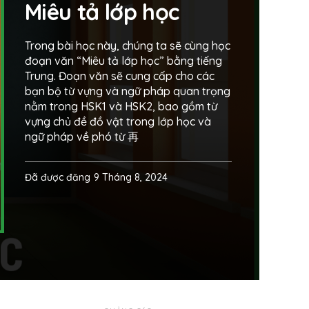
Miêu tả lớp học
Trong bài học này, chúng ta sẽ cùng học
đoạn văn “Miêu tả lớp học” bằng tiếng
Trung. Đoạn văn sẽ cung cấp cho các
bạn bộ từ vựng và ngữ pháp quan trọng
nằm trong HSK1 và HSK2, bao gồm từ
vựng chủ đề đồ vật trong lớp học và
ngữ pháp về phó từ 再
Đã được đăng
9 Tháng 8, 2024