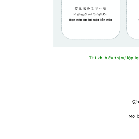
TH1 khi biểu thị sự lặp l
Qǐn
Mời b