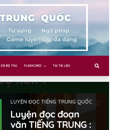
214 BỘ THỦ
FLASHCARD
TẢI TÀI LIỆU
LUYỆN ĐỌC TIẾNG TRUNG QUỐC
Luyện đọc đoạn
văn TIẾNG TRUNG :