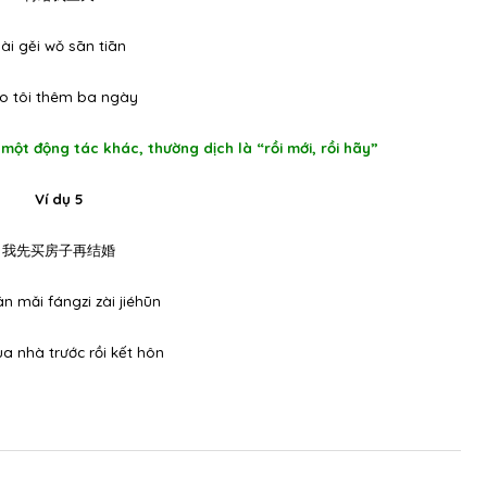
ài gěi wǒ sān tiān
o tôi thêm ba ngày
 một động tác khác, thường dịch là “rồi mới, rồi hãy”
Ví dụ 5
我先买房子再结婚
n mǎi fángzi zài jiéhūn
a nhà trước rồi kết hôn