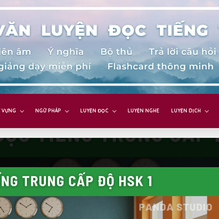
 VỰNG
NGỮ PHÁP
LUYỆN ĐỌC
LUYỆN NGHE
LUYỆN DỊCH