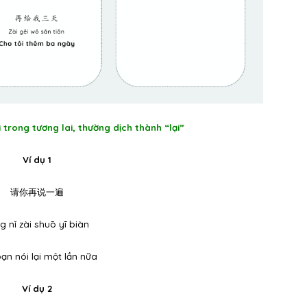
ại trong tương lai, thường dịch thành “lại”
Ví dụ 1
请你再说一遍
g nǐ zài shuō yī biàn
ạn nói lại một lần nữa
Ví dụ 2