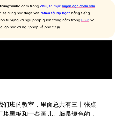
gtrungtainha.com
trong
chuyên mục
luyện đọc đoạn văn
ta sẽ cùng học
đoạn văn
“Miêu tả lớp học”
bằng tiếng
n bộ từ vựng và ngữ pháp quan trọng nằm trong
HSK1
và
ng lớp học và ngữ pháp về phó từ 再.
我们班的教室，里面总共有三十张桌
三块黑板和一些画儿。墙是绿色的，