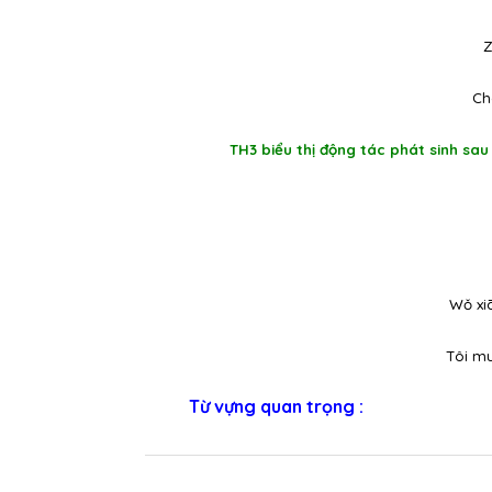
Z
Ch
TH3 biểu thị động tác phát sinh sau
Wǒ xiā
Tôi mu
Từ vựng quan trọng :