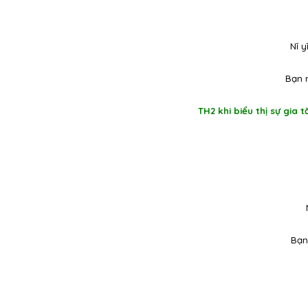
Nǐ y
Bạn 
TH2 khi biểu thị sự gia 
Bạn