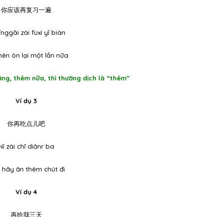
你应该再复习一遍
īnggāi zài fùxí yī biàn
nên ôn lại một lần nữa
tăng, thêm nữa, thì thường dịch là “thêm”
Ví dụ 3
你再吃点儿吧
Nǐ zài chī diǎnr ba
 hãy ăn thêm chút đi
Ví dụ 4
再给我三天