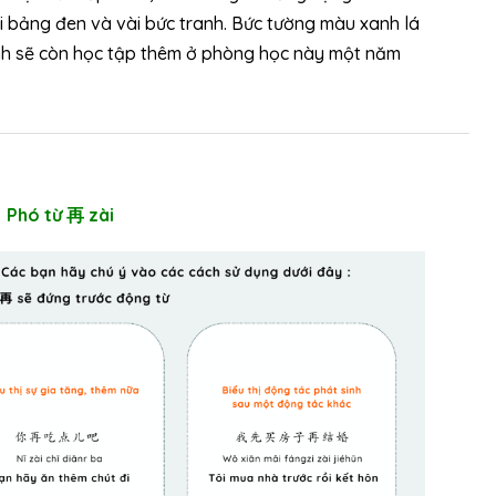
ái bảng đen và vài bức tranh. Bức tường màu xanh lá
nh sẽ còn học tập thêm ở phòng học này một năm
Phó từ 再 zài