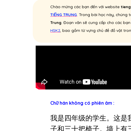
Chào mừng các bạn đến với website
tien
TIẾNG TRUNG
. Trong bài học này, chúng 
Trung
. Đoạn văn sẽ cung cấp cho các bạ
HSK2
, bao gồm từ vựng chủ đề đồ vật tro
Chữ hán không có phiên âm :
我是四年级的学生。这是
子和三十把椅子。墙上有