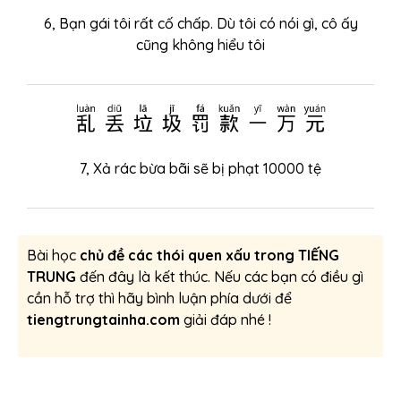
6, Bạn gái tôi rất cố chấp. Dù tôi có nói gì, cô ấy
cũng không hiểu tôi
乱丢垃圾罚款一万元
7, Xả rác bừa bãi sẽ bị phạt 10000 tệ
Bài học
chủ đề các thói quen xấu trong TIẾNG
TRUNG
đến đây là kết thúc. Nếu các bạn có điều gì
cần hỗ trợ thì hãy bình luận phía dưới để
tiengtrungtainha.com
giải đáp nhé !