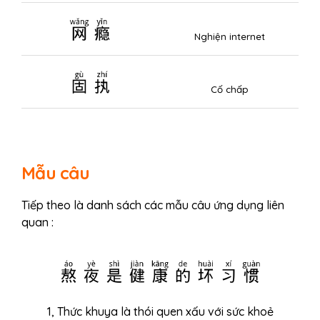
网瘾
Nghiện internet
固执
Cố chấp
Mẫu câu
Tiếp theo là danh sách các mẫu câu ứng dụng liên
quan :
熬夜是健康的坏习惯
1, Thức khuya là thói quen xấu với sức khoẻ