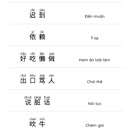
迟到
Đến muộn
依赖
Ỷ lại
好吃懒做
Ham ăn lười làm
出口骂人
Chửi thề
说脏话
Nói tục
吹牛
Chém gió