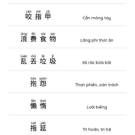
咬指甲
Cắn móng tay
浪费食物
Lãng phí thức ăn
乱丢垃圾
Xả rác bừa bãi
抱怨
Than phiền, oán trách
懒惰
Lười biếng
拖延
Trì hoãn, trì trệ