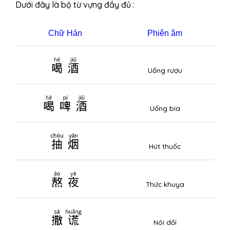
Dưới đây là bộ từ vựng đầy đủ :
Chữ
Hán
Phiên
âm
喝酒
Uống rượu
喝啤酒
Uống bia
抽烟
Hút thuốc
熬夜
Thức khuya
撒谎
Nói dối