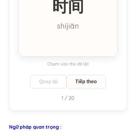
时间
Thời gian
shíjiān
Chạm vào thẻ để lật
Quay lại
Tiếp theo
1 / 20
Ngữ pháp quan trọng :