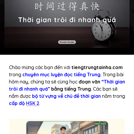
Chào mừng các bạn đến với
tiengtrungtainha.com
trong
chuyên mục luyện đọc tiếng Trung
. Trong bài
hôm nay, chúng ta sẽ cùng học
đoạn văn
“Thời gian
trôi đi nhanh quá”
bằng tiếng Trung
. Các bạn sẽ
nắm được
bộ từ vựng về chủ đề thời gian
nằm trong
cấp độ
HSK 2
.