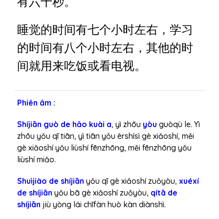
有六十秒。
t
h
睡觉的时间有七个小时左右，学习
a
n
的时间有八个小时左右，其他的时
h
间就用来吃饭或看电视。
Phiên âm :
Shíjiān guò de hǎo kuài a
, yì zhōu
yòu
guòqù le. Yì
zhōu yǒu qī tiān, yì tiān yǒu èrshísì gè xiǎoshí, měi
gè xiǎoshí yǒu liùshí fēnzhōng, měi fēnzhōng yǒu
liùshí miǎo.
Shuìjiào de shíjiān
yǒu qī gè xiǎoshí zuǒyòu,
xuéxí
de shíjiān
yǒu bā gè xiǎoshí zuǒyòu,
qítā de
shíjiān
jiù yòng lái chīfàn huò kàn diànshì.