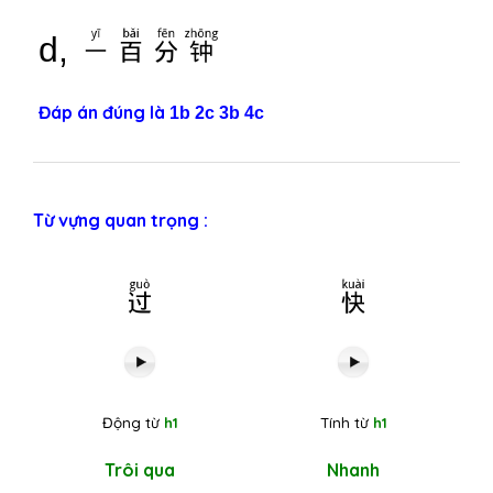
一百分钟
d,
Đáp án đúng là
1b 2c 3b 4c
Từ vựng quan trọng :
过
快
Động từ
h1
Tính từ
h1
Trôi qua
Nhanh