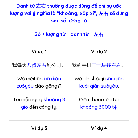
Danh từ 左右 thường được dùng để chỉ sự ước
lượng với ý nghĩa là “khoảng, xấp xỉ”, 左右 sẽ đứng
sau số lượng từ
Số + lượng từ + danh từ + 左右
Ví dụ 1
Ví dụ 2
我每天
八点左右
到公司。
我的手机
三千块钱左右
。
Wǒ měitiān
bā diǎn
Wǒ de shǒujī
sānqiān
zuǒyòu
dào gōngsī.
kuài qián zuǒyòu
.
Tôi mỗi ngày
khoảng 8
Điện thoại của tôi
giờ
đến công ty.
khoảng 3000 tệ
.
Ví dụ 3
Ví dụ 4