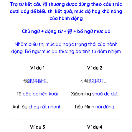
Trợ từ kết cấu 得 thường được dùng theo cấu trúc
dưới đây để biểu thị kết quả, mức độ hay khả năng
của hành động
Chủ ngữ + động từ + 得 + bổ ngữ mức độ
Nhằm biểu thị mức độ hoặc trạng thái của hành
động. Bổ ngữ mức độ thường do tính từ đảm nhiệm
Ví dụ 1
Ví dụ 2
他
跑得很快
。
小明
说得对
。
Tā
pǎo de hěn kuài
.
Xiǎomíng
shuō de duì
.
Anh ấy
chạy rất nhanh
.
Tiểu Minh
nói đúng
.
Ví dụ 3
Ví dụ 4