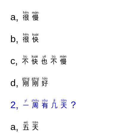
很慢
a,
很快
b,
不快也不慢
c,
刚刚好
d,
一周有几天？
2,
五天
a,