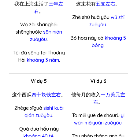
我在上海生活了
三年左
这束花有
五支左右
。
右
。
Zhè shù huā yǒu
wǔ zhī
Wǒ zài shànghǎi
zuǒyòu
.
shēnghuóle
sān nián
Bó hoa này có
khoảng 5
zuǒyòu
.
bông
.
Tôi đã sống tại Thượng
Hải
khoảng 3 năm
.
Ví dụ 5
Ví dụ 6
这个西瓜
四十块钱左右
。
他每月的收入
一万美元左
右
。
Zhège xīguā
sìshí kuài
qián zuǒyòu
.
Tā měi yuè de shōurù
yī
wàn měiyuán zuǒyòu
.
Quả dưa hấu này
khoảng 40 tệ
.
Thu nhập tháng anh ấy