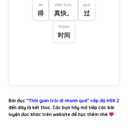
de
zhēn kuài.
guò
得
真快。
过
Shíjiān
时间
Bài đọc
“Thời gian trôi đi nhanh quá” cấp độ HSK 2
đến đây là kết thúc. Các bạn hãy mở tiếp các bài
luyện đọc khác trên website để học thêm nhé