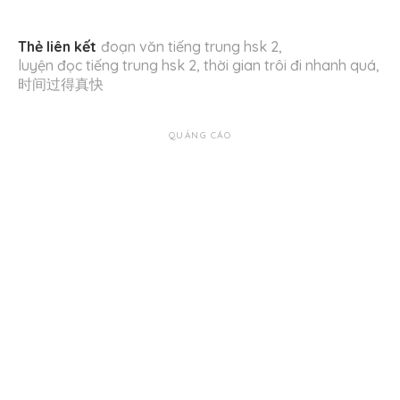
Thẻ liên kết
đoạn văn tiếng trung hsk 2
,
luyện đọc tiếng trung hsk 2
,
thời gian trôi đi nhanh quá
,
时间过得真快
QUẢNG CÁO