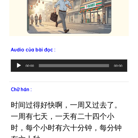
Audio của bài đọc :
T
00:00
00:00
r
ì
n
Chữ hán :
h
p
时间过得好快啊，一周又过去了。
h
á
一周有七天，一天有二十四个小
t
时，每个小时有六十分钟，每分钟
â
m