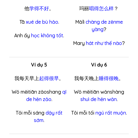
他
学得不好
。
玛丽
唱得怎么样
？
Tā
xué de bù hǎo
.
Mǎlì
chàng de zěnme
yàng
?
Anh ấy
học không tốt
.
Mary
hát như thế nào
?
Ví dụ 5
Ví dụ 6
我每天早上
起得很早
。
我每天晚上
睡得很晚
。
Wǒ měitiān zǎoshang
qǐ
Wǒ měitiān wǎnshàng
de hěn zǎo
.
shuì de hěn wǎn
.
Tôi mỗi sáng
dậy rất
Tôi mỗi tối
ngủ rất muộn
.
sớm
.