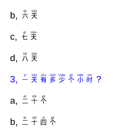
六天
b,
七天
c,
八天
d,
一天有多少个小时？
3,
二十个
a,
二十四个
b,