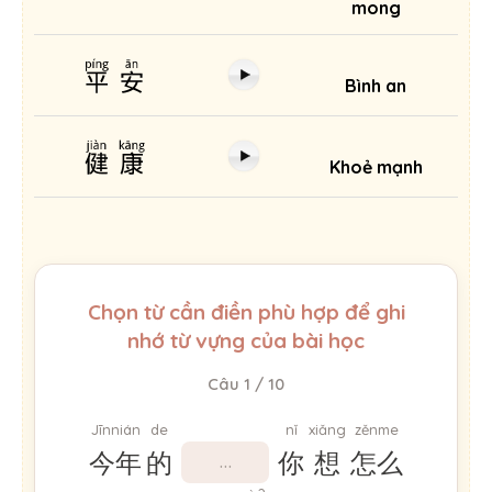
mong
平安
Bình an
健康
Khoẻ mạnh
Chọn từ cần điền phù hợp để ghi
nhớ từ vựng của bài học
Câu 1 / 10
Jīnnián
de
nǐ
xiǎng
zěnme
今年
的
你
想
怎么