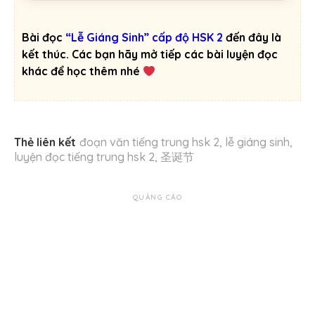
Bài đọc
“Lễ Giáng Sinh” cấp độ HSK 2
đến đây là
kết thúc. Các bạn hãy mở tiếp các bài luyện đọc
khác để học thêm nhé
Thẻ liên kết
đoạn văn tiếng trung hsk 2
,
lễ giáng sinh
,
luyện đọc tiếng trung hsk 2
,
圣诞节
QUẢNG CÁO