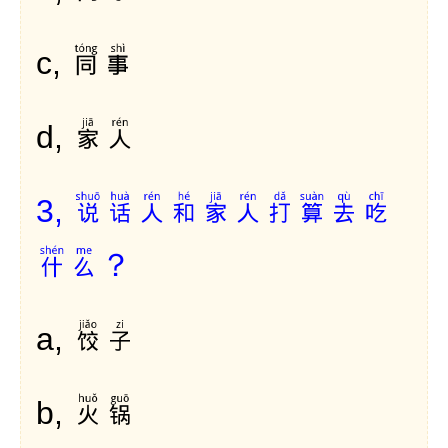
同事
c,
家人
d,
说话人和家人打算去吃
3,
什么？
饺子
a,
火锅
b,