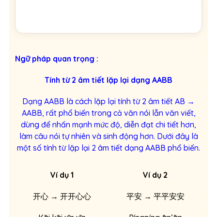
Ngữ pháp quan trọng :
Tính từ 2 âm tiết lặp lại dạng AABB
Dạng AABB là cách lặp lại tính từ 2 âm tiết AB →
AABB, rất phổ biến trong cả văn nói lẫn văn viết,
dùng để nhấn mạnh mức độ, diễn đạt chi tiết hơn,
làm câu nói tự nhiên và sinh động hơn. Dưới đây là
một số tính từ lặp lại 2 âm tiết dạng AABB phổ biến.
Ví dụ 1
Ví dụ 2
开心 → 开开心心
平安 → 平平安安