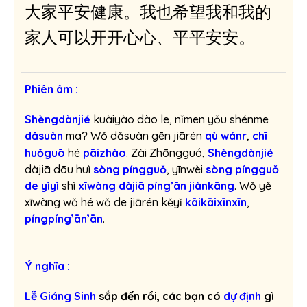
大家平安健康。我也希望我和我的
h
a
家人可以开开心心、平平安安。
n
h
Phiên âm :
Shèngdànjié
kuàiyào dào le, nǐmen yǒu shénme
dǎsuàn
ma
Wǒ dǎsuàn gēn jiārén
qù wánr
,
chī
?
huǒguō
hé
pāizhào
. Zài Zhōngguó,
Shèngdànjié
dàjiā dōu huì
sòng píngguǒ
, yīnwèi
sòng píngguǒ
de yìyì
shì
xīwàng dàjiā píng’ān jiànkāng
. Wǒ yě
xīwàng wǒ hé wǒ de jiārén kěyǐ
kāikāixīnxīn
,
píngpíng’ān’ān
.
Ý nghĩa :
Lễ Giáng Sinh
sắp đến rồi, các bạn có
dự định
gì