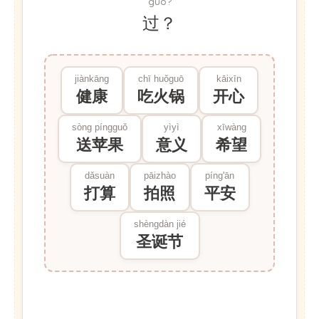
guò?
过？
jiànkāng
chī huǒguō
kāixīn
健康
吃火锅
开心
sòng píngguǒ
yìyì
xīwàng
送苹果
意义
希望
dǎsuàn
pāizhào
píng'ān
打算
拍照
平安
shèngdàn jié
圣诞节