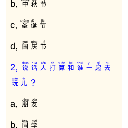
中秋节
b,
圣诞节
c,
国庆节
d,
说话人打算和谁一起去
2,
玩儿？
朋友
a,
同学
b,