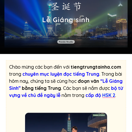
Chào mừng các bạn đến với
tiengtrungtainha.com
trong
chuyên mục luyện đọc tiếng Trung
. Trong bài
hôm nay, chúng ta sẽ cùng học
đoạn văn
“Lễ Giáng
Sinh”
bằng tiếng Trung
. Các bạn sẽ nắm được
bộ từ
vựng về chủ đề ngày lễ
nằm trong
cấp độ
HSK 2
.