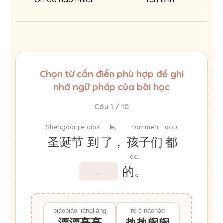
Chọn từ cần điền phù hợp để ghi
nhớ ngữ pháp của bài học
Câu 1 / 10
Shèngdànjié
dào
le,
háizimen
dōu
圣诞节
到
了，
孩子们
都
de.
的。
piàopiào liàngliàng
rèrè nàonào
漂漂亮亮
热热闹闹