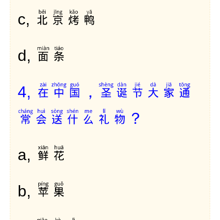
北京烤鸭
c,
面条
d,
在中国，圣诞节大家通
4,
常会送什么礼物？
鲜花
a,
苹果
b,