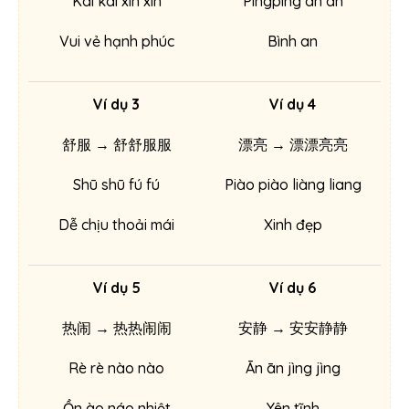
Kāi kāi xīn xīn
Píngpíng ān’ān
Vui vẻ hạnh phúc
Bình an
Ví dụ 3
Ví dụ 4
舒服 → 舒舒服服
漂亮 → 漂漂亮亮
Shū shū fú fú
Piào piào liàng liang
Dễ chịu thoải mái
Xinh đẹp
Ví dụ 5
Ví dụ 6
热闹 → 热热闹闹
安静 → 安安静静
Rè rè nào nào
Ān ān jìng jìng
Ồn ào náo nhiệt
Yên tĩnh