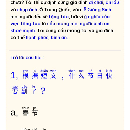
chưa
Tôi thì dự định cùng gia đình
đi chơi
,
ăn lẩu
?
và
chụp ảnh
. Ở Trung Quốc, vào
lễ Giáng Sinh
mọi người đều sẽ
tặng táo
, bởi vì
ý nghĩa của
việc tặng táo
là
cầu mong mọi người bình an
khoẻ mạnh
. Tôi cũng cầu mong tôi và gia đình
có thể
hạnh phúc
,
bình an
.
Trả lời câu hỏi :
根据短文，什么节日快
1,
要到了？
春节
a,