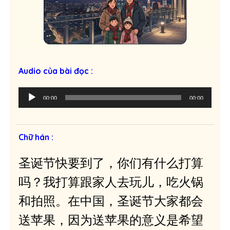
Audio của bài đọc :
T
00:00
00:00
r
ì
n
Chữ hán :
h
p
圣诞节快要到了，你们有什么打算
h
á
吗？我打算跟家人去玩儿，吃火锅
t
和拍照。在中国，圣诞节大家都会
â
m
送苹果，因为送苹果的意义是希望
t