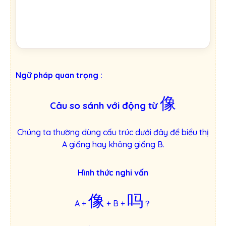
Ngữ pháp quan trọng :
像
Câu so sánh với động từ
Chúng ta thường dùng cấu trúc dưới đây để biểu thị
A giống hay không giống B.
Hình thức nghi vấn
像
吗
A +
+ B +
？