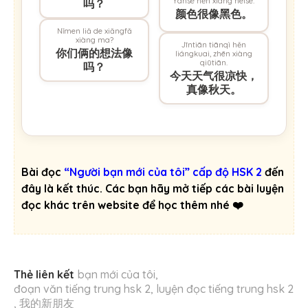
Yánsè hěn xiàng hēisè.
吗？
颜色很像黑色。
Nǐmen liǎ de xiǎngfǎ
xiàng ma?
Jīntiān tiānqì hěn
你们俩的想法像
liángkuai, zhēn xiàng
qiūtiān.
吗？
今天天气很凉快，
真像秋天。
Bài đọc
“Người bạn mới của tôi” cấp độ HSK 2
đến
đây là kết thúc. Các bạn hãy mở tiếp các bài luyện
đọc khác trên website để học thêm nhé ❤️
Thẻ liên kết
bạn mới của tôi
,
đoạn văn tiếng trung hsk 2
,
luyện đọc tiếng trung hsk 2
,
我的新朋友