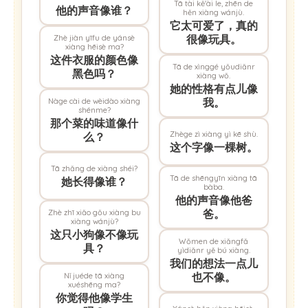
Tā tài kě'ài le, zhēn de
他的声音像谁？
hěn xiàng wánjù.
它太可爱了，真的
很像玩具。
Zhè jiàn yīfu de yánsè
xiàng hēisè ma?
这件衣服的颜色像
Tā de xìnggé yǒudiǎnr
黑色吗？
xiàng wǒ.
她的性格有点儿像
我。
Nàge cài de wèidào xiàng
shénme?
那个菜的味道像什
Zhège zì xiàng yì kē shù.
么？
这个字像一棵树。
Tā zhǎng de xiàng shéi?
Tā de shēngyīn xiàng tā
她长得像谁？
bàba.
他的声音像他爸
爸。
Zhè zhī xiǎo gǒu xiàng bu
xiàng wánjù?
这只小狗像不像玩
Wǒmen de xiǎngfǎ
具？
yìdiǎnr yě bú xiàng.
我们的想法一点儿
也不像。
Nǐ juéde tā xiàng
xuéshēng ma?
你觉得他像学生