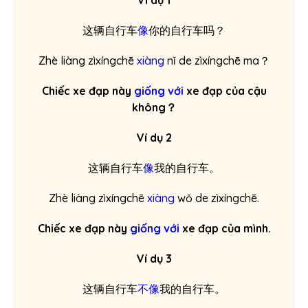
Ví dụ 1
这辆自行车
像
你的自行车吗？
Zhè liàng zìxíngchē
xiàng
nǐ de zìxíngchē ma？
Chiếc xe đạp này
giống với
xe đạp của cậu
không？
Ví dụ 2
这辆自行车
像
我的自行车。
Zhè liàng zìxíngchē
xiàng
wǒ de zìxíngchē.
Chiếc xe đạp này
giống với
xe đạp của mình.
Ví dụ 3
这辆自行车
不像
我的自行车。