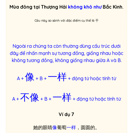
Mùa đông tại Thượng Hải
không khô như
Bắc Kinh.
Câu này so sánh với đặc điểm cụ thể là 干
Ngoài ra chúng ta còn thường dùng cấu trúc dưới
đây để nhấn mạnh sự tương đồng, giống nhau hoặc
không tương đồng, không giống nhau giữa A và B.
像
一样
A +
+ B +
+ động từ hoặc tính từ
不像
一样
A +
+ B +
+ động từ hoặc tính từ
Ví dụ 7
她的眼睛
像
葡萄
一样
，圆圆的。