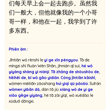
们每天早上会一起去跑步。虽然我
h
a
们一般大，但他就像我的一个小哥
n
哥一样，和他在一起，我学到了许
h
多东西。
Phiên âm :
Jīntiān wǒ rènshi le
yí ge xīn péngyou
. Tā de
míngzi shì Ruǎn Wén Shān, jīnnián qī suì,
hé wǒ
yíyàng shàng yì niánjí
.
Tā zhǎng de shòushòu de
,
hēihēi de
,
bǐ wǒ gāo yìdiǎn
.
Cóng jīntiān kāishǐ
,
wǒmen měitiān zǎoshang
huì yìqǐ qù pǎobù
. Suīrán
wǒmen yìbān dà
, dàn tā jiù
xiàng wǒ de yí ge
xiǎo gēge yíyàng
, hé tā zài yìqǐ, wǒ xuédào le
xǔduō dōngxi.