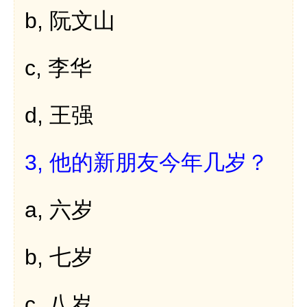
b,
阮文山
c,
李华
d,
王强
3,
他的新朋友今年几岁？
a,
六岁
b,
七岁
c,
八岁