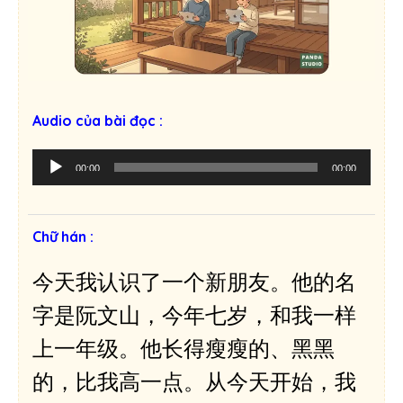
Audio của bài đọc :
T
00:00
00:00
r
ì
n
Chữ hán :
h
p
今天我认识了一个新朋友。他的名
h
á
字是阮文山，今年七岁，和我一样
t
上一年级。他长得瘦瘦的、黑黑
â
m
的，比我高一点。从今天开始，我
t