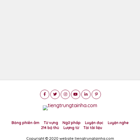
Bảng phiên âm
Từ vựng
Ngữ pháp
Luyện đọc
Luyện nghe
214 bộ thủ
Lượng từ
Tải tài liệu
Copyright © 2020 website tiengtrungtainha.com