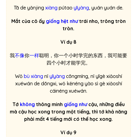
Tā de yǎnjing
xiàng
pútao
yīyàng
, yuán yuán de.
Mắt của cô ấy
giống hệt như
trái nho, trông tròn
tròn.
Ví dụ 8
我
不像
你
一样
聪明
，你一个小时学完的东西，我可能要
四个小时才能学完。
Wǒ
bù xiàng
nǐ
yīyàng
cōngmíng
, nǐ yīgè xiǎoshí
xuéwán de dōngxi, wǒ kěnéng yào sì gè xiǎoshí
cáinéng xuéwán.
Tớ
không
thông minh
giống như
cậu, những điều
mà cậu học xong trong một tiếng, thì tớ khả năng
phải mất 4 tiếng mới có thể học xong.
Ví dụ 9