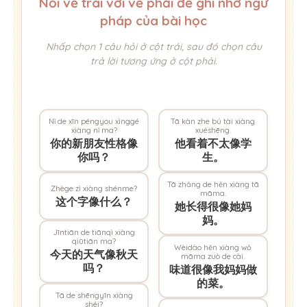
Nối vế trái với vế phải để ghi nhớ ngữ
pháp của bài học
Nhấp chọn 1 câu hỏi ở cột trái, sau đó chọn câu
trả lời tương ứng ở cột phải.
Nǐ de xīn péngyou xìnggé
Tā kàn zhe bú tài xiàng
xiàng nǐ ma?
xuéshēng.
你的新朋友性格像
他看着不太像学
你吗？
生。
Tā zhǎng de hěn xiàng tā
Zhège zì xiàng shénme?
māma.
这个字像什么？
她长得很像她妈
妈。
Jīntiān de tiānqì xiàng
qiūtiān ma?
Wèidào hěn xiàng wǒ
今天的天气像秋天
māma zuò de cài.
吗？
味道很像我妈妈做
的菜。
Tā de shēngyīn xiàng
shéi?