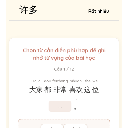
许多
Rất nhiều
Chọn từ cần điền phù hợp để ghi
nhớ từ vựng của bài học
Câu 1 / 12
Dàjiā
dōu
fēicháng
xǐhuān
zhè
wèi
大家
都
非常
喜欢
这
位
。
。