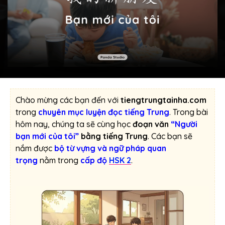
Chào mừng các bạn đến với
tiengtrungtainha.com
trong
chuyên mục luyện đọc tiếng Trung
. Trong bài
hôm nay, chúng ta sẽ cùng học
đoạn văn
“Người
bạn mới của tôi”
bằng tiếng Trung
. Các bạn sẽ
nắm được
bộ từ vựng và ngữ pháp quan
trọng
nằm trong
cấp độ
HSK 2
.