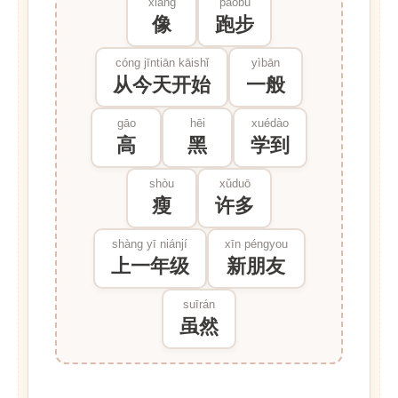
xiàng
pǎobù
像
跑步
cóng jīntiān kāishǐ
yìbān
从今天开始
一般
gāo
hēi
xuédào
高
黑
学到
shòu
xǔduō
瘦
许多
shàng yī niánjí
xīn péngyou
上一年级
新朋友
suīrán
虽然