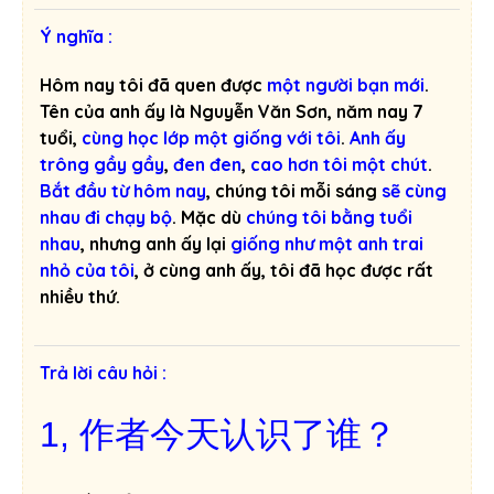
Ý nghĩa :
Hôm nay tôi đã quen được
một người bạn mới
.
Tên của anh ấy là Nguyễn Văn Sơn, năm nay 7
tuổi,
cùng học lớp một giống với tôi
.
Anh ấy
trông gầy gầy
,
đen đen
,
cao hơn tôi một chút
.
Bắt đầu từ hôm nay
, chúng tôi mỗi sáng
sẽ cùng
nhau đi chạy bộ
. Mặc dù
chúng tôi bằng tuổi
nhau
, nhưng anh ấy lại
giống như một anh trai
nhỏ của tôi
, ở cùng anh ấy, tôi đã học được rất
nhiều thứ.
Trả lời câu hỏi :
1,
作者今天认识了谁？