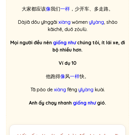
大家都应该
像
我们
一样
，少开车、多走路。
Dàjiā dōu yīnggāi
xiàng
wǒmen
yīyàng
, shǎo
kāichē, duō zǒulù.
Mọi người đều nên
giống như
chúng tôi, ít lái xe, đi
bộ nhiều hơn.
Ví dụ 10
他跑得
像
风
一样
快。
Tā pǎo de
xiàng
fēng
yīyàng
kuài.
Anh ấy chạy nhanh
giống
như
gió.