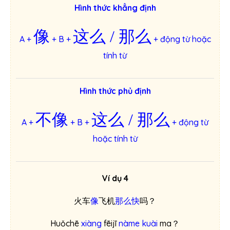
Hình thức khẳng định
像
这么 / 那么
A +
+ B +
+ động từ hoặc
tính từ
Hình thức phủ định
不像
这么 / 那么
A +
+ B +
+ động từ
hoặc tính từ
Ví dụ 4
火车
像
飞机
那么快
吗？
Huǒchē
xiàng
fēijī
nàme kuài
ma？