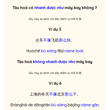
Tàu hoả có
nhanh được như
máy bay không？
Câu này so sánh với đặc điểm cụ thể là 快
Ví dụ 5
火车
不像
飞机
那么快
。
Huǒchē
bù xiàng
fēijī
nàme kuài
.
Tàu hoả
không nhanh được như
máy bay.
Câu này so sánh với đặc điểm cụ thể là 快
Ví dụ 6
上海的冬天
不像
北京
那么干
。
Shànghǎi de dōngtiān
bù xiàng
běijīng
nàme gān
.