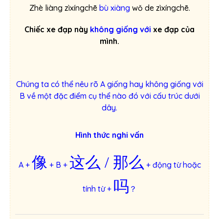
Zhè liàng zìxíngchē
bù xiàng
wǒ de zìxíngchē.
Chiếc xe đạp này
không giống với
xe đạp của
mình.
Chúng ta có thể nêu rõ A giống hay không giống với
B về một đặc điểm cụ thể nào đó với cấu trúc dưới
dây.
Hình thức nghi vấn
像
这么 / 那么
A +
+ B +
+ động từ hoặc
吗
tính từ +
？