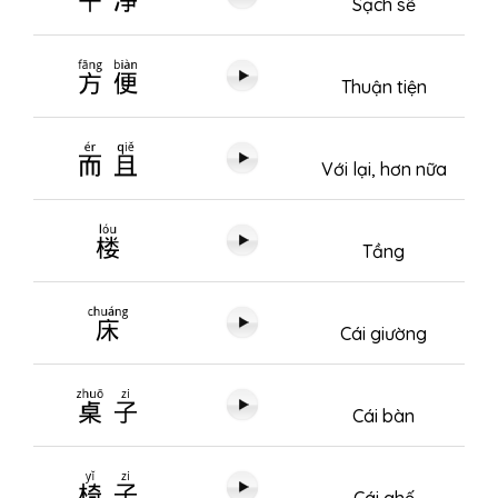
Sạch sẽ
方便
Thuận tiện
而且
Với lại, hơn nữa
楼
Tầng
床
Cái giường
桌子
Cái bàn
椅子
Cái ghế