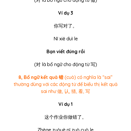
Ví dụ 3
你写对了。
Nǐ xiě duì le
Bạn viết đúng rồi
(
对
là bổ ngữ cho động từ 写)
8, Bổ ngữ kết quả 错
(cuò) có nghĩa là “sai”
thường dùng với các động từ để biểu thị kết quả
sai như 做, 认, 猜, 看, 写
Ví dụ 1
这个作业你做错了。
Zhège zuòyè nǐ zuò cuò le