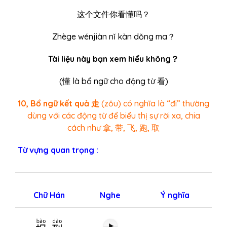
这个文件你看懂吗？
Zhège wénjiàn nǐ kàn dǒng ma？
Tài liệu này bạn xem hiểu không？
(
懂
là bổ ngữ cho động từ 看)
10, Bổ ngữ kết quả 走
(zǒu) có nghĩa là “đi” thường
dùng với các động từ để biểu thị sự rời xa, chia
cách như 拿, 带, 飞, 跑, 取
Từ vựng quan trọng :
Chữ Hán
Nghe
Ý nghĩa
报到