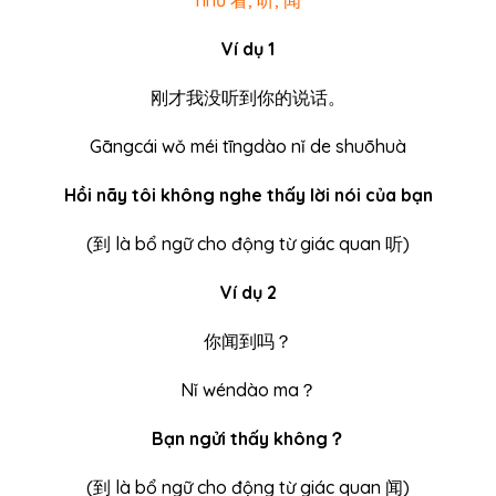
Ví dụ 1
刚才我没听到你的说话。
Gāngcái wǒ méi tīngdào nǐ de shuōhuà
Hồi nãy tôi không nghe thấy lời nói của bạn
(
到
là bổ ngữ cho động từ giác quan 听)
Ví dụ 2
你闻到吗？
Nǐ wéndào ma？
Bạn ngửi thấy không？
(
到
là bổ ngữ cho động từ giác quan 闻)