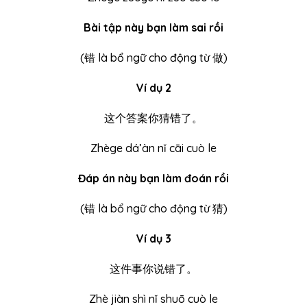
Bài tập này bạn làm sai rồi
(
错
là bổ ngữ cho động từ 做)
Ví dụ 2
这个答案你猜错了。
Zhège dá’àn nǐ cāi cuò le
Đáp án này bạn làm đoán rồi
(
错
là bổ ngữ cho động từ 猜)
Ví dụ 3
这件事你说错了。
Zhè jiàn shì nǐ shuō cuò le