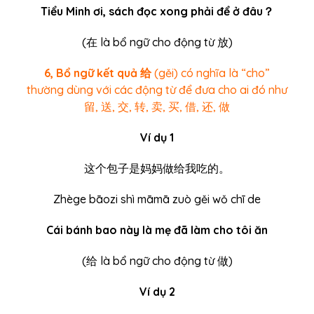
Tiểu Minh ơi, sách đọc xong phải để ở đâu？
(
在
là bổ ngữ cho động từ 放)
6, Bổ ngữ kết quả 给
(gěi) có nghĩa là “cho”
thường dùng với các động từ để đưa cho ai đó như
留, 送, 交, 转, 卖, 买, 借, 还,
做
Ví dụ 1
这个包子是妈妈做给我吃的。
Zhège bāozi shì māmā zuò gěi wǒ chī de
Cái bánh bao này là mẹ đã làm cho tôi ăn
(
给
là bổ ngữ cho động từ 做)
Ví dụ 2