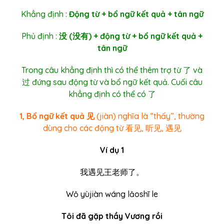
Khẳng định :
Động từ + bổ ngữ kết quả + tân ngữ
Phủ định :
没 (没有) + động từ + bổ ngữ kết quả +
tân ngữ
Trong câu khẳng định thì có thể thêm trợ từ 了 và
过 đứng sau động từ và bổ ngữ kết quả. Cuối câu
khẳng định có thể có 了
1, Bổ ngữ kết quả 见
(jiàn) nghĩa là “thấy”, thường
dùng cho các động từ 看见, 听见, 遇见
Ví dụ 1
我遇见王老师了。
Wǒ yùjiàn wáng lǎoshī le
Tôi đã gặp thầy Vương rồi