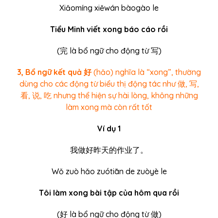
Xiǎomíng xiěwán bàogào le
Tiểu Minh viết xong báo cáo rồi
(
完 là bổ ngữ cho động từ 写)
3, Bổ ngữ kết quả 好
(hǎo) nghĩa là “xong”, thường
dùng cho các động từ biểu thị động tác như 做, 写,
看, 说, 吃 nhưng thể hiện sự hài lòng, không những
làm xong mà còn rất tốt
Ví dụ 1
我做好昨天的作业了。
Wǒ zuò hǎo zuótiān de zuòyè le
Tôi làm xong bài tập của hôm qua rồi
(
好
là bổ ngữ cho động từ 做)