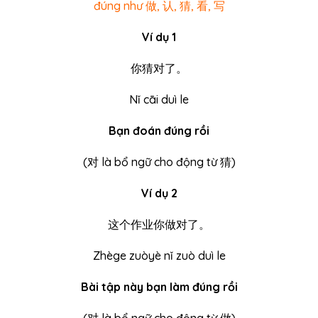
đúng như 做, 认, 猜, 看, 写
Ví dụ 1
你猜对了。
Nǐ cāi duì le
Bạn đoán đúng rồi
(
对
là bổ ngữ cho động từ 猜)
Ví dụ 2
这个作业你做对了。
Zhège zuòyè nǐ zuò duì le
Bài tập này bạn làm đúng rồi
(
对
là bổ ngữ cho động từ 做)