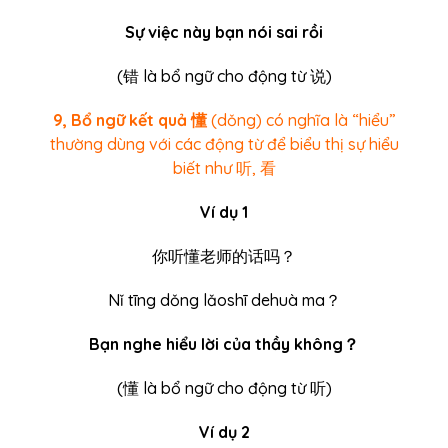
Sự việc này bạn nói sai rồi
(
错
là bổ ngữ cho động từ 说)
9, Bổ ngữ kết quả 懂
(dǒng) có nghĩa là “hiểu”
thường dùng với các động từ để biểu thị sự hiểu
biết như 听, 看
Ví dụ 1
你听懂老师的话吗？
Nǐ tīng dǒng lǎoshī dehuà ma？
Bạn nghe hiểu lời của thầy không？
(
懂
là bổ ngữ cho động từ 听)
Ví dụ 2