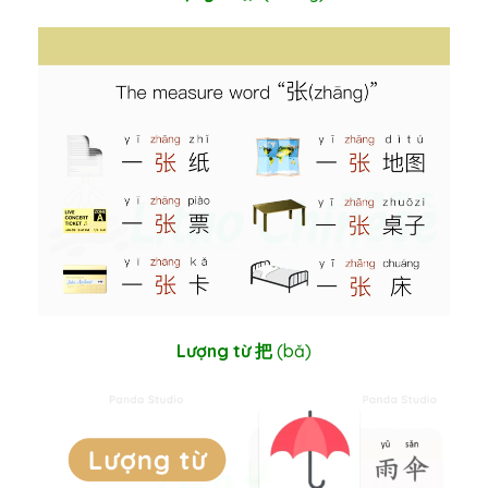
Lượng từ 把
(bǎ
)