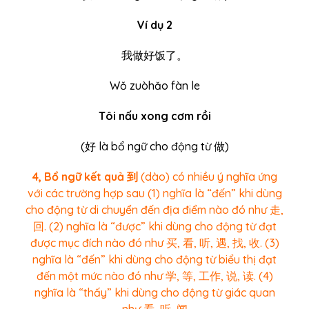
Ví dụ 2
我做好饭了。
Wǒ zuòhǎo fàn le
Tôi nấu xong cơm rồi
(
好
là bổ ngữ cho động từ 做)
4, Bổ ngữ kết quả 到
(dào) có nhiều ý nghĩa ứng
với các trường hợp sau (1) nghĩa là “đến” khi dùng
cho động từ di chuyển đến địa điểm nào đó như 走,
回. (2) nghĩa là “được” khi dùng cho động từ đạt
được mục đích nào đó như 买, 看, 听, 遇, 找, 收. (3)
nghĩa là “đến” khi dùng cho động từ biểu thị đạt
đến một mức nào đó như 学, 等, 工作, 说, 读. (4)
nghĩa là “thấy” khi dùng cho động từ giác quan
như 看, 听, 闻