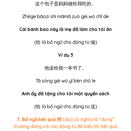
这个包子是妈妈做给我吃的。
Zhège bāozi shì māmā zuò gěi wǒ chī de
Cái bánh bao này là mẹ đã làm cho tôi ăn
(
给
là bổ ngữ cho động từ 做)
Ví dụ 3
他送给我一本书了。
Tā sòng gěi wǒ yī běn shū le
Anh ấy đã tặng cho tôi một quyển sách
(
给
là bổ ngữ cho động từ 送)
7, Bổ ngữ kết quả 对
(duì) có nghĩa là “đúng”
thường dùng với các động từ để biểu thị kết quả