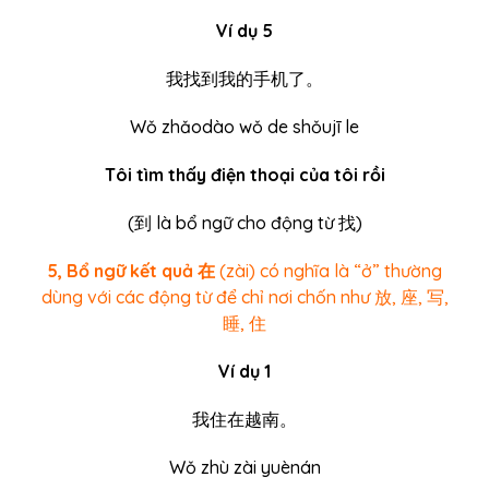
Ví dụ 5
我找到我的手机了。
Wǒ zhǎodào wǒ de shǒujī le
Tôi tìm thấy điện thoại của tôi rồi
(
到
là bổ ngữ cho động từ 找)
5, Bổ ngữ kết quả 在
(zài) có nghĩa là “ở” thường
dùng với các động từ để chỉ nơi chốn như 放, 座, 写,
睡, 住
Ví dụ 1
我住在越南。
Wǒ zhù zài yuènán