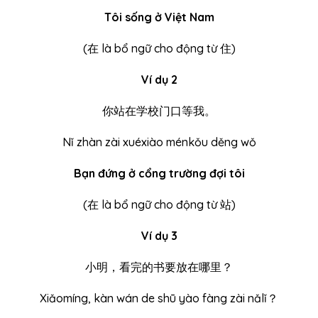
Tôi sống ở Việt Nam
(
在
là bổ ngữ cho động từ 住)
Ví dụ 2
你站在学校门口等我。
Nǐ zhàn zài xuéxiào ménkǒu děng wǒ
Bạn đứng ở cổng trường đợi tôi
(
在
là bổ ngữ cho động từ 站)
Ví dụ 3
小明，看完的书要放在哪里？
Xiǎomíng, kàn wán de shū yào fàng zài nǎlǐ？