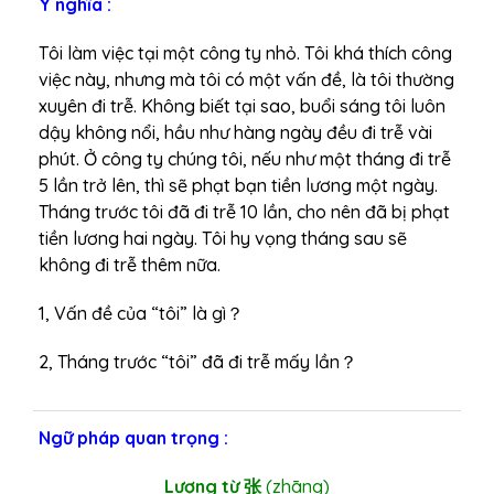
Ý nghĩa :
Tôi làm việc tại một công ty nhỏ. Tôi khá thích công
việc này, nhưng mà tôi có một vấn đề, là tôi thường
xuyên đi trễ. Không biết tại sao, buổi sáng tôi luôn
dậy không nổi, hầu như hàng ngày đều đi trễ vài
phút. Ở công ty chúng tôi, nếu như một tháng đi trễ
5 lần trở lên, thì sẽ phạt bạn tiền lương một ngày.
Tháng trước tôi đã đi trễ 10 lần, cho nên đã bị phạt
tiền lương hai ngày. Tôi hy vọng tháng sau sẽ
không đi trễ thêm nữa.
1, Vấn đề của “tôi” là gì？
2, Tháng trước “tôi” đã đi trễ mấy lần？
Ngữ pháp quan trọng :
Lượng từ 张
(
zhāng)