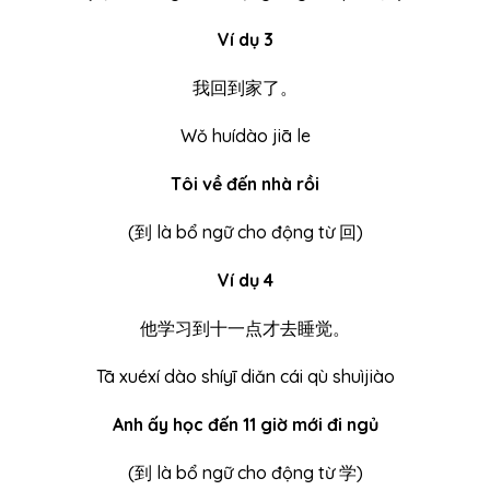
Ví dụ 3
我回到家了。
Wǒ huídào jiā le
Tôi về đến nhà rồi
(
到
là bổ ngữ cho động từ 回)
Ví dụ 4
他学习到十一点才去睡觉。
Tā xuéxí dào shíyī diǎn cái qù shuìjiào
Anh ấy học đến 11 giờ mới đi ngủ
(
到
là bổ ngữ cho động từ 学)