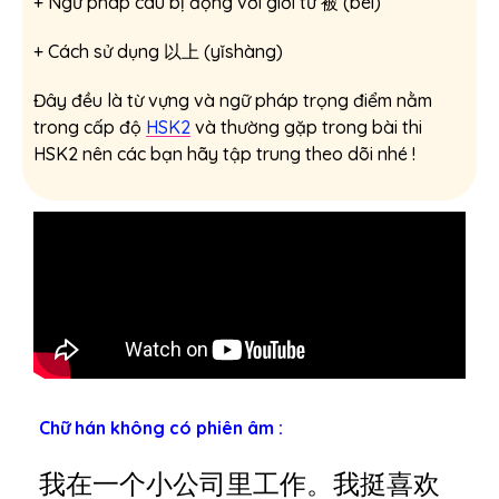
+ Ngữ pháp câu bị động với giới từ 被 (bèi)
+ Cách sử dụng 以上 (yǐshàng)
Đây đều là từ vựng và ngữ pháp trọng điểm nằm
trong cấp độ
HSK2
và thường gặp trong bài thi
HSK2 nên các bạn hãy tập trung theo dõi nhé !
Chữ hán không có phiên âm :
我在一个小公司里工作。我挺喜欢