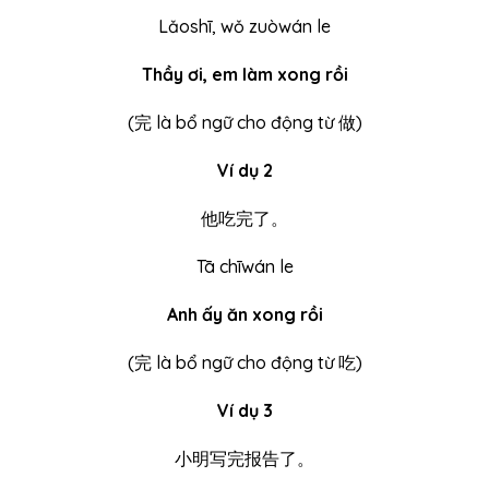
Lǎoshī, wǒ zuòwán le
Thầy ơi, em làm xong rồi
(
完 là bổ ngữ cho động từ 做)
Ví dụ 2
他吃完了。
Tā chīwán le
Anh ấy ăn xong rồi
(
完 là bổ ngữ cho động từ 吃)
Ví dụ 3
小明写完报告了。