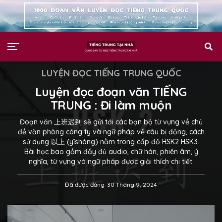
LUYỆN ĐỌC TIẾNG TRUNG QUỐC
Luyện đọc đoạn văn TIẾNG
TRUNG : Đi làm muộn
Đoạn văn 上班迟到 sẽ gửi tới các bạn bộ từ vựng về chủ
đề văn phòng công ty và ngữ pháp về câu bị động, cách
sử dụng 以上 (yǐshàng) nằm trong cấp độ HSK2 HSK3.
Bài học bao gồm đầy đủ audio, chữ hán, phiên âm, ý
nghĩa, từ vựng và ngữ pháp được giải thích chi tiết.
Đã được đăng
30 Tháng 9, 2024