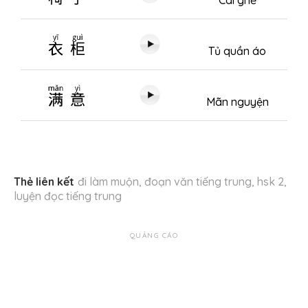
衣柜
Tủ quần áo
满意
Mãn nguyện
Thẻ liên kết
đi làm muộn
,
đoạn văn tiếng trung
,
hsk 2
,
luyện đọc tiếng trung
QUẢNG CÁO