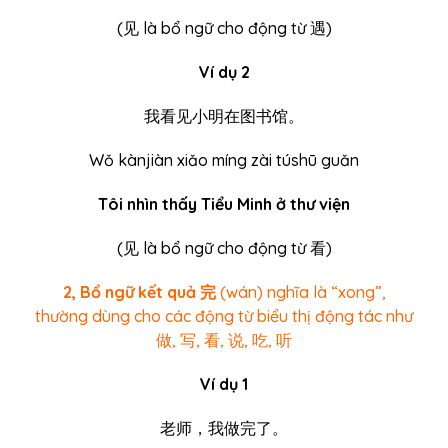
(
见 là bổ ngữ cho động từ 遇)
Ví dụ 2
我看见小明在图书馆。
Wǒ kànjiàn xiǎo míng zài túshū guǎn
Tôi nhìn thấy Tiểu Minh ở thư viện
(
见 là bổ ngữ cho động từ 看)
2, Bổ ngữ kết quả 完
(wán) nghĩa là “xong”,
thường dùng cho các động từ biểu thị động tác như
做, 写, 看, 说, 吃, 听
Ví dụ 1
老师，我做完了。