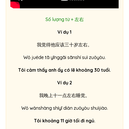
Số lượng từ + 左右
Ví dụ 1
我觉得他应该三十岁左右。
Wǒ juéde tā yīnggāi sānshí suì zuǒyòu.
Tôi cảm thấy anh ấy có lẽ khoảng 30 tuổi.
Ví dụ 2
我晚上十一点左右睡觉。
Wǒ wǎnshàng shíyī diǎn zuǒyòu shuìjiào.
Tôi khoảng 11 giờ tối đi ngủ.