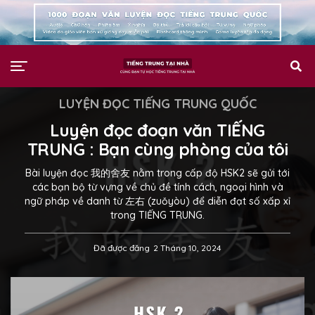
LUYỆN ĐỌC TIẾNG TRUNG QUỐC
Luyện đọc đoạn văn TIẾNG
TRUNG : Bạn cùng phòng của tôi
Bài luyện đọc 我的舍友 nằm trong cấp độ HSK2 sẽ gửi tới
các bạn bộ từ vựng về chủ đề tính cách, ngoại hình và
ngữ pháp về danh từ 左右 (zuǒyòu) để diễn đạt số xấp xỉ
trong TIẾNG TRUNG.
Đã được đăng
2 Tháng 10, 2024