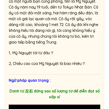
có một người bạn cùng phòng, tên là Mỹ Nguyệt.
Cô ấy năm nay 19 tuổi, đến từ Tokyo Nhật Bản. Cô
ấy có một đôi mắt sáng, hai hàm răng đều đặn, là
một cô gái lạc quan cởi mở. Cô ấy rất gầy, vóc
dáng rất cao, khoảng 1 mét 72. Cô ấy đôi khi nghe
không hiểu tôi đang nói gì, tôi cũng không hiểu ý
của cô ấy, nhưng chúng tôi không từ bỏ, kiên trì
giao tiếp bằng tiếng Trung.
1, Mỹ Nguyệt tới từ đâu？
2, Chiều cao của Mỹ Nguyệt là bao nhiêu？
Ngữ pháp quan trọng :
Danh từ 左右 đứng sau số lượng từ để diễn đạt số
xấp xỉ