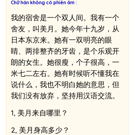
Chữ hán không có phiên âm :
h
p
我的宿舍是一个双人间。我有一个
h
á
舍友，叫美月。她今年十九岁，从
t
日本东京来。她有一双明亮的眼
â
m
睛、两排整齐的牙齿，是个乐观开
t
朗的女生。她很瘦，个子很高，一
h
a
米七二左右。她有时候听不懂我在
n
说什么，我也不明白她的意思，但
h
我们没有放弃，坚持用汉语交流。
1,
美月来自哪里？
2,
美月身高多少？