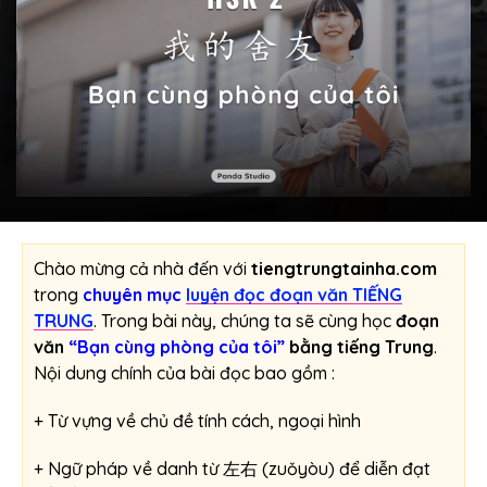
Chào mừng cả nhà đến với
tiengtrungtainha.com
trong
chuyên mục
luyện đọc đoạn văn TIẾNG
TRUNG
. Trong bài này, chúng ta sẽ cùng học
đoạn
văn
“Bạn cùng phòng của tôi”
bằng tiếng Trung
.
Nội dung chính của bài đọc bao gồm :
+ Từ vựng về chủ đề tính cách, ngoại hình
+ Ngữ pháp về danh từ 左右 (zuǒyòu) để diễn đạt