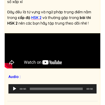
số xấp xỉ
Đây đều là từ vựng và ngữ pháp trọng điểm nằm
trong
cấp độ
HSK 2
và thường gặp trong
bài thi
HSK 2
nên các bạn hãy tập trung theo dõi nhé !
Audio :
T
00:00
00:00
r
ì
n