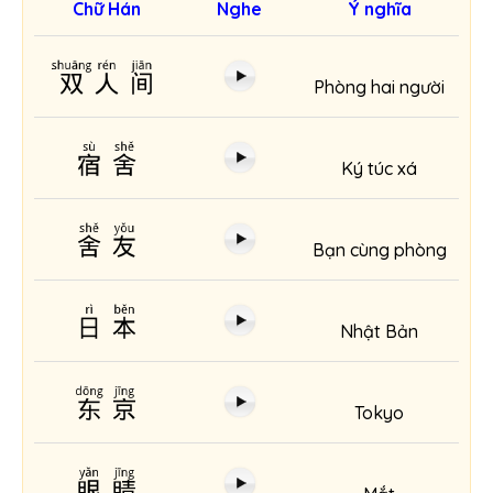
Chữ Hán
Nghe
Ý nghĩa
双人间
Phòng hai người
宿舍
Ký túc xá
舍友
Bạn cùng phòng
日本
Nhật Bản
东京
Tokyo
眼睛