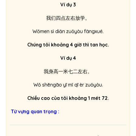
Ví dụ 3
我们四点左右放学。
Wǒmen sì diǎn zuǒyòu fàngxué.
Chúng tôi khoảng 4 giờ thì tan học.
Ví dụ 4
我身高一米七二左右。
Wǒ shēngāo yī mǐ qī èr zuǒyòu.
Chiều cao của tôi khoảng 1 mét 72.
Từ vựng quan trọng :