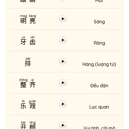
Mắt
明亮
Sáng
牙齿
Răng
排
Hàng (lượng từ)
整齐
Đều đặn
乐观
Lạc quan
开朗
Vui tính, cởi mở