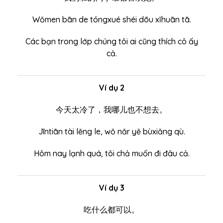
Wǒmen bān de tóngxué shéi dōu xǐhuān tā.
Các bạn trong lớp chúng tôi ai cũng thích cô ấy
cả.
Ví dụ 2
今天太冷了，我哪儿也不想去。
Jīntiān tài lěng le, wǒ nǎr yě bùxiǎng qù.
Hôm nay lạnh quá, tôi chả muốn đi đâu cả.
Ví dụ 3
吃什么都可以。