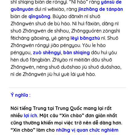
shǐ shìqing biàn de róngyì. “Nǐ hǎo” ràng
yánsù de
guānyuán
duì nǐ wēixiào, ràng
jǐnzhāng de tánpàn
biàn de
qīngsōng
. Búyào dānxīn nǐ shuō
Zhōngwén shuō de bù hǎo. Nǐ huì fāxiàn, dāng nǐ
shuō Zhōngwén de shíhou, Zhōngguórén zǒngshì
fēicháng gāoxìng, yě gèng
lèyì bāngzhù
nǐ. Shuō
Zhōngwén róngyì jiāo péngyou. Yǒu le hǎo
péngyou,
zuò shēngyi
,
bàn shìqing
dōu huì yǒu
hěn duō fāngbiàn. Zhǐyào nǐ měitiān dōu shuō
Zhōngwén, néng shuō duōshao jiù shuō duōshao,
nǐ de Zhōngwén jiù huì yuè lái yuè hǎo.
Ý nghĩa :
Nói tiếng Trung tại Trung Quốc mang lại rất
nhiều
lợi ích
. Một câu “Xin chào” đơn giản nhất
cũng thường khiến mọi việc trở nên dễ dàng hơn.
“Xin chào” làm cho
những vị quan chức nghiêm