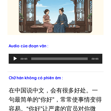
Audio của đoạn văn :
T
00:00
00:00
r
ì
n
Chữ hán không có phiên âm :
h
p
在中国说中文，会有很多好处。一
h
á
句最简单的“你好”，常常使事情变得
t
容易。“你好”让严肃的官员对你微
â