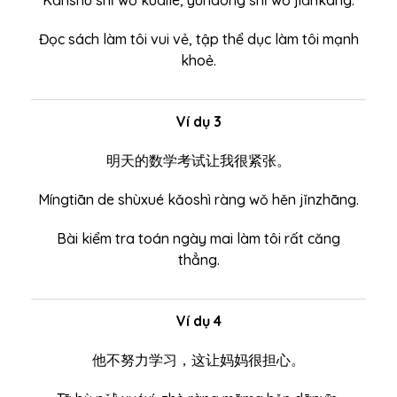
Kànshū shǐ wǒ kuàilè, yùndòng shǐ wǒ jiànkāng.
Đọc sách làm tôi vui vẻ, tập thể dục làm tôi mạnh
khoẻ.
Ví dụ 3
明天的数学考试让我很紧张。
Míngtiān de shùxué kǎoshì ràng wǒ hěn jǐnzhāng.
Bài kiểm tra toán ngày mai làm tôi rất căng
thẳng.
Ví dụ 4
他不努力学习，这让妈妈很担心。