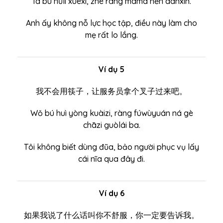
Tā bù nǔlì xuéxí, zhè ràng māma hěn dānxīn.
Anh ấy không nỗ lực học tập, điều này làm cho
mẹ rất lo lắng.
Ví dụ 5
我不会用筷子，让服务员拿个叉子过来吧。
Wǒ bú huì yòng kuàizi, ràng fúwùyuán ná gè
chāzi guòlái ba.
Tôi không biết dùng đũa, bảo người phục vụ lấy
cái nĩa qua đây đi.
Ví dụ 6
如果我说了什么话叫你不舒服，你一定要告诉我。