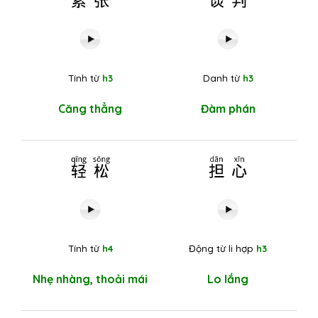
Tính từ
h3
Danh từ
h3
Căng thẳng
Đàm phán
轻松
担心
Tính từ
h4
Động từ li hợp
h3
Nhẹ nhàng, thoải mái
Lo lắng