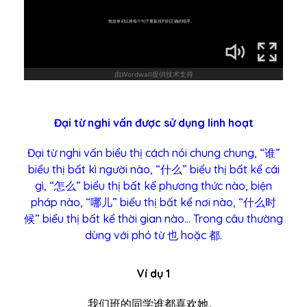
Đại từ nghi vấn được sử dụng linh hoạt
Đại từ nghi vấn biểu thị cách nói chung chung, “谁”
biểu thị bất kì người nào, “什么” biểu thị bất kể cái
gì, “怎么” biểu thị bất kể phương thức nào, biện
pháp nào, “哪儿” biểu thị bất kể nơi nào, “什么时
候” biểu thị bất kể thời gian nào… Trong câu thường
dùng với phó từ 也 hoặc 都.
Ví dụ 1
我们班的同学谁都喜欢她。