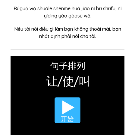
Rúguǒ wǒ shuōle shénme huà jiào nǐ bù shūfu, nǐ
yídìng yào gàosù wǒ.
Nếu tôi nói điều gì làm bạn không thoải mái, bạn
nhất định phải nói cho tôi.