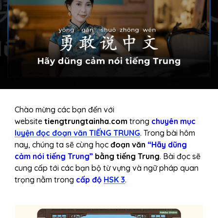
Chào mừng các bạn đến với
website
tiengtrungtainha.com
trong
chuyên mục
luyện đọc đoạn văn TIẾNG TRUNG
. Trong bài hôm
nay, chúng ta sẽ cùng học
đoạn văn
“Hãy dũng
cảm nói tiếng Trung”
bằng tiếng Trung
. Bài đọc sẽ
cung cấp tới các bạn bộ từ vựng và ngữ pháp quan
trọng nằm trong
cấp độ
HSK 3
.