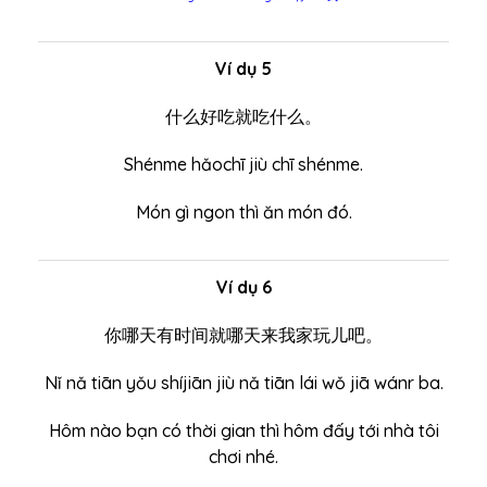
Ví dụ 5
什么好吃就吃什么。
Shénme hǎochī jiù chī shénme.
Món gì ngon thì ăn món đó.
Ví dụ 6
你哪天有时间就哪天来我家玩儿吧。
Nǐ nǎ tiān yǒu shíjiān jiù nǎ tiān lái wǒ jiā wánr ba.
Hôm nào bạn có thời gian thì hôm đấy tới nhà tôi
chơi nhé.