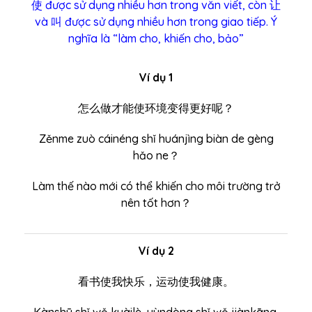
使 được sử dụng nhiều hơn trong văn viết, còn 让
và 叫 được sử dụng nhiều hơn trong giao tiếp. Ý
nghĩa là “làm cho, khiến cho, bảo”
Ví dụ 1
怎么做才能使环境变得更好呢？
Zěnme zuò cáinéng shǐ huánjìng biàn de gèng
hǎo ne？
Làm thế nào mới có thể khiến cho môi trường trở
nên tốt hơn？
Ví dụ 2
看书使我快乐，运动使我健康。