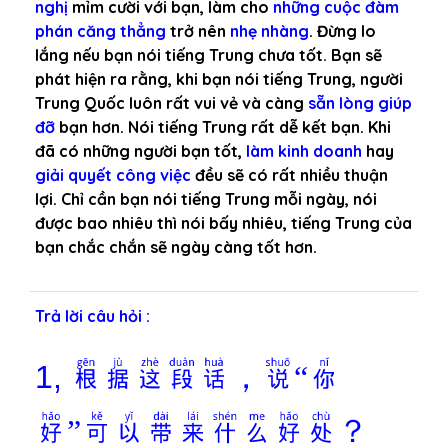
nghị
mỉm cười với bạn, làm cho
những cuộc đàm
phán căng thẳng
trở nên
nhẹ nhàng
. Đừng lo
lắng nếu bạn nói tiếng Trung chưa tốt. Bạn sẽ
phát hiện ra rằng, khi bạn nói tiếng Trung, người
Trung Quốc luôn rất vui vẻ và càng
sẵn lòng giúp
đỡ
bạn hơn. Nói tiếng Trung rất dễ kết bạn. Khi
đã có những người bạn tốt,
làm kinh doanh
hay
giải quyết công việc
đều sẽ có rất nhiều thuận
lợi. Chỉ cần bạn nói tiếng Trung mỗi ngày, nói
được bao nhiêu thì nói bấy nhiêu, tiếng Trung của
bạn chắc chắn sẽ ngày càng tốt hơn.
Trả lời câu hỏi :
根据这段话，说“你
1,
好”可以带来什么好处？