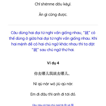
Chī shénme dōu kěyǐ.
Ăn gì cũng được.
Câu dùng hai đại từ nghi vấn giống nhau, “就” có
thể dùng ở giữa hai đại từ nghi vấn giống nhau. Khi
hai mệnh đề có hai chủ ngữ khác nhau thì ta đặt
“就” sau chủ ngữ thứ hai.
Ví dụ 4
你去哪儿我就去哪儿。
Nǐ qù nǎr wǒ jiù qù nǎr.
Em đi đâu thì anh đi tới đó.
Câu này có hai chủ ngữ là 你 và 我