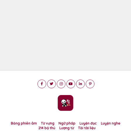
Bảng phiên âm
Từ vựng
Ngữ pháp
Luyện đọc
Luyện nghe
214 bộ thủ
Lượng từ
Tải tài liệu