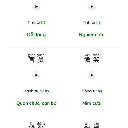
Tính từ
h3
Tính từ
h5
Dễ dàng
Nghiêm túc
官员
微笑
Danh từ
h7 h9
Động từ
h4
Quan chức, cán bộ
Mỉm cười
紧张
谈判