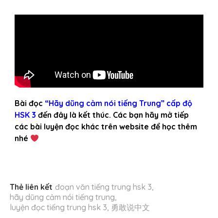
Bài đọc
“Hãy dũng cảm nói tiếng Trung” cấp độ
HSK 3
đến đây là kết thúc. Các bạn hãy mở tiếp
các bài luyện đọc khác trên website để học thêm
nhé
Thẻ liên kết
đoạn văn tiếng trung hsk 3
,
hãy dũng cảm nói tiếng trung
,
luyện đọc tiếng trung hsk 3
,
勇敢说中文