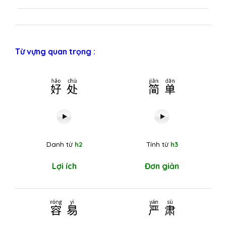
Từ vựng quan trọng :
好处
简单
Danh từ
h2
Tính từ
h3
Lợi ích
Đơn giản
容易
严肃