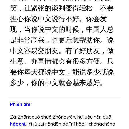
m
笑，让紧张的谈判变得轻松。不要
t
担心你说中文说得不好。你会发
h
a
现，当你说中文的时候，中国人总
n
是非常高兴，也更乐意帮助你。说
h
中文容易交朋友。有了好朋友，做
生意、办事情都会有很多方便。只
要你每天都说中文，能说多少就说
多少，你的中文就会越来越好。
Phiên âm :
Zài Zhōngguó shuō Zhōngwén, huì yǒu hěn duō
hǎochù
. Yí jù zuì jiǎndān de “nǐ hǎo”, chángcháng