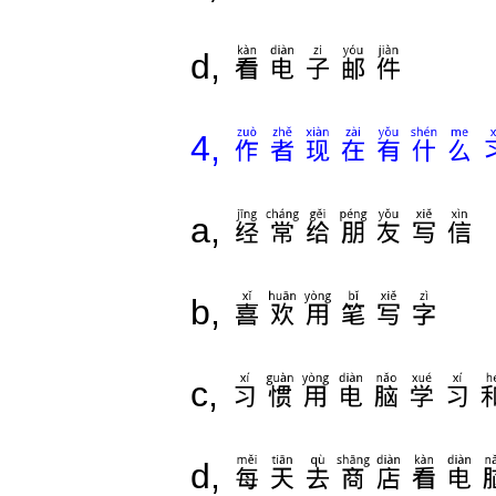
看电子邮件
d,
作者现在有什么
4,
经常给朋友写信
a,
喜欢用笔写字
b,
习惯用电脑学习
c,
每天去商店看电
d,