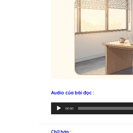
Audio của bài đọc :
T
00:00
r
ì
n
Chữ hán :