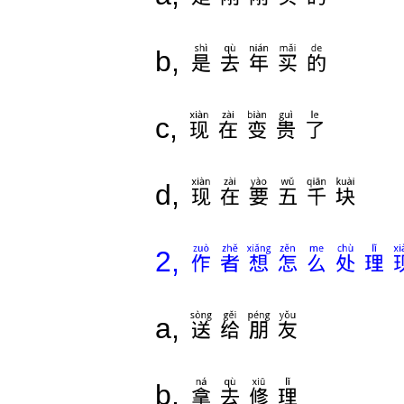
是去年买的
b,
现在变贵了
c,
现在要五千块
d,
作者想怎么处理
2,
送给朋友
a,
拿去修理
b,