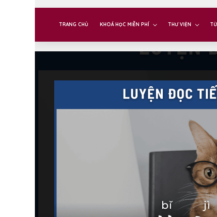
TRANG CHỦ
KHOÁ HỌC MIỄN PHÍ
THƯ VIỆN
TỪ