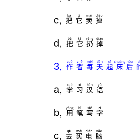
把它卖掉
c,
把它扔掉
d,
作者每天起床后
3,
学习汉语
a,
用笔写字
b,
去买电脑
c,