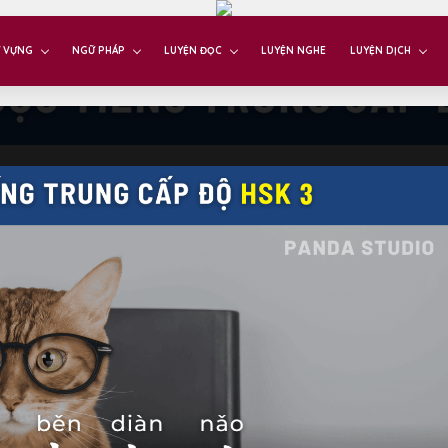
 VỰNG
NGỮ PHÁP
LUYỆN ĐỌC
LUYỆN NGHE
LUYỆN DỊCH