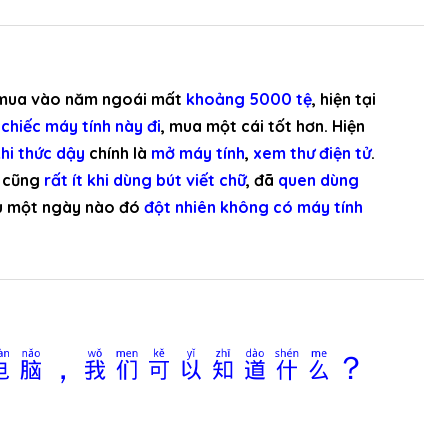
ê
n
/
X
 mua vào năm ngoái mất
khoảng 5000 tệ
, hiện tại
u
chiếc máy tính này đi
, mua một cái tốt hơn. Hiện
ố
hi thức dậy
chính là
mở máy tính
,
xem thư điện tử
.
n
cũng
rất ít khi dùng bút viết chữ
, đã
quen dùng
g
u một ngày nào đó
đột nhiên không có máy tính
đ
ể
t
ă
n
g
电脑，我们可以知道什么？
h
o
ặ