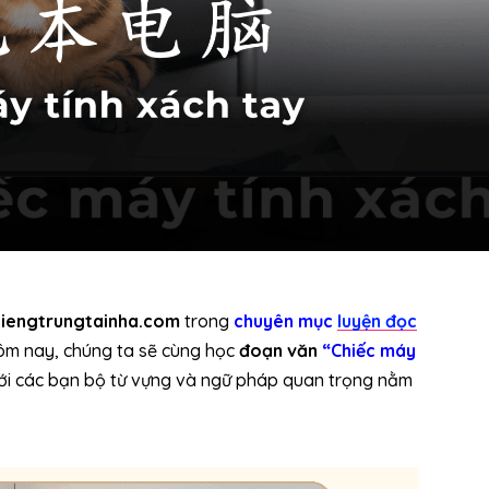
tiengtrungtainha.com
trong
chuyên mục
luyện đọc
hôm nay, chúng ta sẽ cùng học
đoạn văn
“Chiếc máy
 tới các bạn bộ từ vựng và ngữ pháp quan trọng nằm