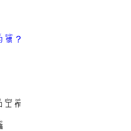
习惯？
和工作
脑