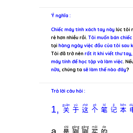
Ý nghĩa :
Chiếc máy tính xách tay này
lúc tôi
rẻ hơn nhiều rồi.
Tôi muốn bán chiếc 
tại
hàng ngày việc đầu của tôi sau k
Tôi đã trở nên
rất ít khi viết thư tay,
máy tính để học tập và làm việc
. Nế
nữa
, chúng ta
sẽ làm thế nào đây
?
Trả lời câu hỏi :
关于这个笔记本
1,
是刚刚买的
a,