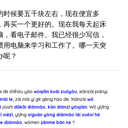
n
的时候要五千块左右，现在便宜多
g
c
，再买一个更好的。现在我每天起床
á
脑，看电子邮件。我已经很少写信，
c
p
惯用电脑来学习和工作了。哪一天突
h
办呢？
í
m
m
ũ
i
i de shíhòu yào
wǔqiān kuài zuǒyòu
, xiànzài piányi
t
mài le
, zài mǎi yí gè gèng hǎo de. Xiànzài
wǒ
ê
ì
jiùshì
dǎkāi diànnǎo
,
kàn diànzǐ yóujiàn
. Wǒ yǐjīng
n
 xiězì
, yǐjīng
xíguàn yòng diànnǎo lái xuéxí hé
L
le diànnǎo
, wǒmen
zěnme bàn ne
？