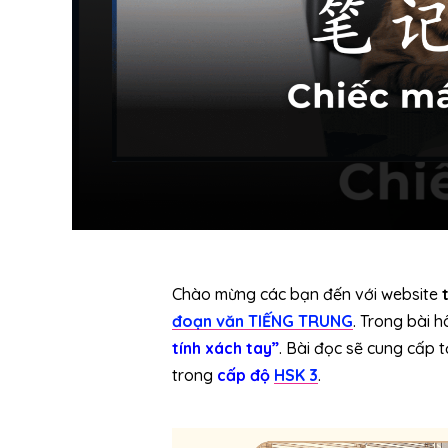
Chào mừng các bạn đến với website
đoạn văn TIẾNG TRUNG
. Trong bài 
tính xách tay”
. Bài đọc sẽ cung cấp
trong
cấp độ
HSK 3
.