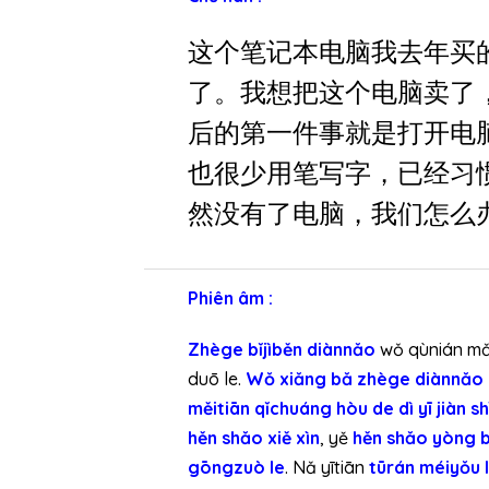
h
p
这个笔记本电脑我去年买
h
了。我想把这个电脑卖了
á
后的第一件事就是打开电
t
â
也很少用笔写字，已经习
m
然没有了电脑，我们怎么
t
h
a
Phiên âm :
n
h
Zhège bǐjìběn diànnǎo
wǒ qùnián mǎ
duō le.
Wǒ xiǎng bǎ zhège diànnǎo 
měitiān qǐchuáng hòu de dì yī jiàn sh
hěn shǎo xiě xìn
, yě
hěn shǎo yòng bǐ
gōngzuò le
. Nǎ yītiān
tūrán
méiyǒu 