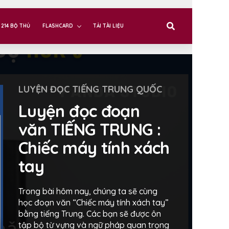
214 BỘ THỦ
FLASHCARD
TẢI TÀI LIỆU
LUYỆN ĐỌC TIẾNG TRUNG QUỐC
Luyện đọc đoạn
văn TIẾNG TRUNG :
Chiếc máy tính xách
tay
Trong bài hôm nay, chúng ta sẽ cùng
học đoạn văn “Chiếc máy tính xách tay”
bằng tiếng Trung. Các bạn sẽ được ôn
tập bộ từ vựng và ngữ pháp quan trọng