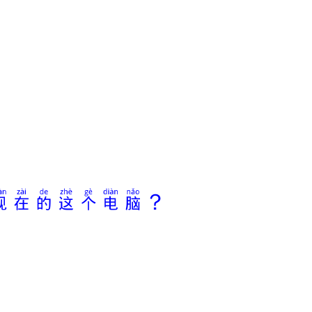
c
g
i
ả
m
â
m
l
ư
ợ
现在的这个电脑？
n
g
.