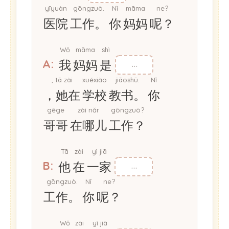
yīyuàn
gōngzuò.
Nǐ
māma
ne?
医院
工作。
你
妈妈
呢？
Wǒ
māma
shì
A:
我
妈妈
是
, tā zài
xuéxiào
jiāoshū.
Nǐ
，她在
学校
教书。
你
gēge
zài nǎr
gōngzuò?
哥哥
在哪儿
工作？
Tā
zài
yì jiā
B:
他
在
一家
gōngzuò.
Nǐ
ne?
工作。
你
呢？
Wǒ
zài
yì jiā