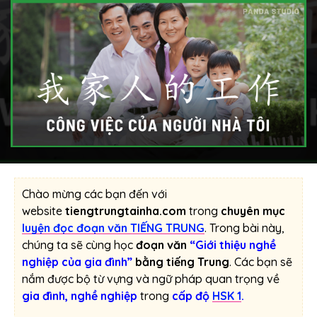
Chào mừng các bạn đến với
website
tiengtrungtainha.com
trong
chuyên mục
luyện đọc đoạn văn TIẾNG TRUNG
. Trong bài này,
chúng ta sẽ cùng học
đoạn văn
“Giới thiệu nghề
nghiệp của gia đình”
bằng tiếng Trung
. Các bạn sẽ
nắm được bộ từ vựng và ngữ pháp quan trọng về
gia đình, nghề nghiệp
trong
cấp độ
HSK 1
.