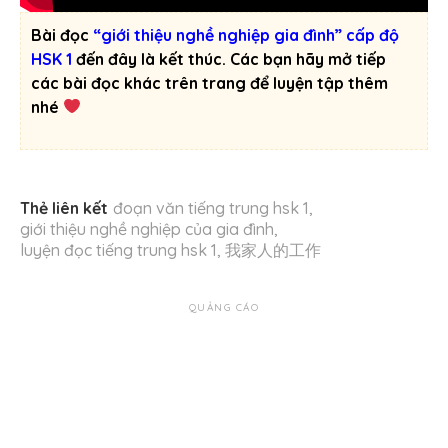
Bài đọc
“giới thiệu nghề nghiệp gia đình” cấp độ
HSK 1
đến đây là kết thúc. Các bạn hãy mở tiếp
các bài đọc khác trên trang để luyện tập thêm
nhé
Thẻ liên kết
đoạn văn tiếng trung hsk 1
,
giới thiệu nghề nghiệp của gia đình
,
luyện đọc tiếng trung hsk 1
,
我家人的工作
QUẢNG CÁO