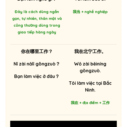
Đây là cách dùng ngắn
我当 + nghề nghiệp
gọn, tự nhiên, thân mật và
cũng thường dùng trong
giao tiếp hàng ngày
你在哪里工作？
我在北宁工作。
Nǐ zài nǎlǐ gōngzuò？
Wǒ zài běiníng
gōngzuò.
Bạn làm việc ở đâu？
Tôi làm việc tại Bắc
Ninh.
我在 + địa điểm + 工作