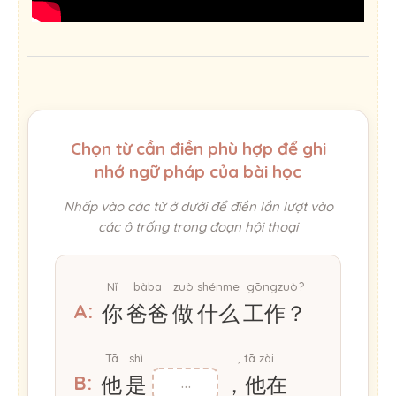
Chọn từ cần điền phù hợp để ghi
nhớ ngữ pháp của bài học
Nhấp vào các từ ở dưới để điền lần lượt vào
các ô trống trong đoạn hội thoại
Nǐ
bàba
zuò
shénme
gōngzuò?
A:
你
爸爸
做
什么
工作？
Tā
shì
, tā zài
B:
他
是
，他在