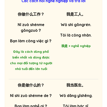
Các cách hỏi nghề nghiệp và trả lời
你做什么工作？
我是工人。
Nǐ zuò shénme
Wǒ shì gōngrén.
gōngzuò？
Tôi là công nhân.
Bạn làm công việc gì？
我是 + nghề nghiệp
Đây là cách dùng phổ
biến nhất và dùng được
cho mọi đối tượng từ người
nhỏ tuổi đến lớn tuổi
你是做什么的？
我当医生。
Nǐ shì zuò shénme de？
Wǒ dāng yīshēng.
Bạn làm nghề gì？
Tôi làm bác sĩ.