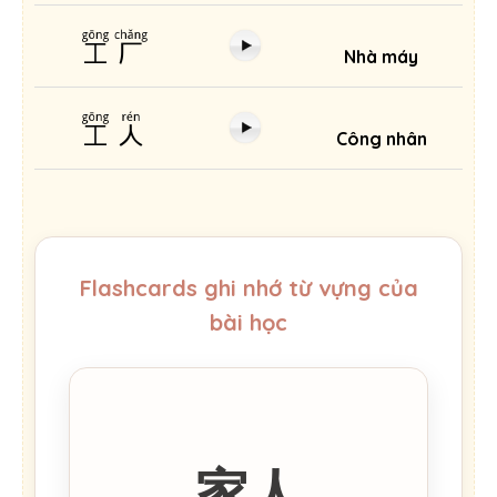
工厂
Nhà máy
工人
Công nhân
Flashcards ghi nhớ từ vựng của
bài học
家人
Người nhà, gia