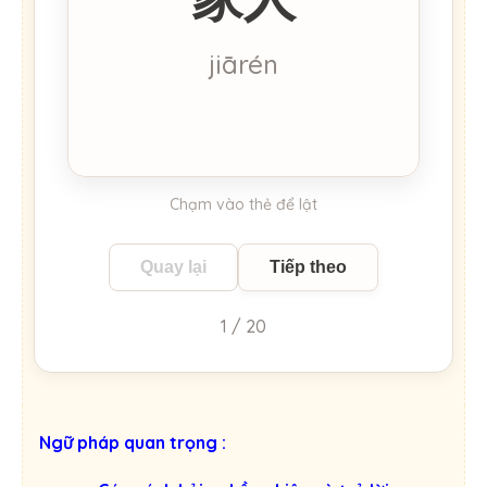
đình
jiārén
Chạm vào thẻ để lật
Quay lại
Tiếp theo
1 / 20
Ngữ pháp quan trọng :