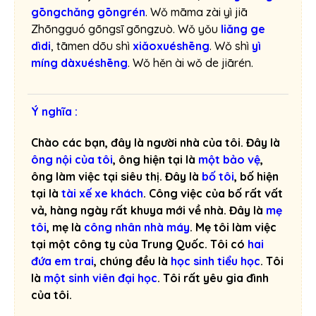
gōngchǎng gōngrén
. Wǒ māma zài yì jiā
Zhōngguó gōngsī gōngzuò. Wǒ yǒu
liǎng ge
dìdi
, tāmen dōu shì
xiǎoxuéshēng
. Wǒ shì
yì
míng dàxuéshēng
. Wǒ hěn ài wǒ de jiārén.
Ý nghĩa :
Chào các bạn, đây là người nhà của tôi. Đây là
ông nội của tôi
, ông hiện tại là
một bảo vệ
,
ông làm việc tại siêu thị. Đây là
bố tôi
, bố hiện
tại là
tài xế xe khách
. Công việc của bố rất vất
vả, hàng ngày rất khuya mới về nhà. Đây là
mẹ
tôi
, mẹ là
công nhân nhà máy
. Mẹ tôi làm việc
tại một công ty của Trung Quốc. Tôi có
hai
đứa em trai
, chúng đều là
học sinh tiểu học
. Tôi
là
một sinh viên đại học
. Tôi rất yêu gia đình
của tôi.