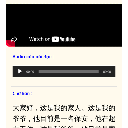
Audio của bài đọc :
T
00:00
00:00
r
ì
n
Chữ hán :
h
p
大家好，这是我的家人。这是我的
h
á
爷爷，他目前是一名保安，他在超
t