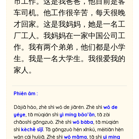
市工作。这是我爸爸，他目前是客
â
m
车司机。他工作很辛苦，每天很晚
t
才回家。这是我妈妈，她是一名工
h
a
厂工人。我妈妈在一家中国公司工
n
作。我有两个弟弟，他们都是小学
h
生。我是一名大学生。我很爱我的
家人。
Phiên âm :
Dàjiā hǎo, zhè shì wǒ de jiārén. Zhè shì
wǒ de
yéye
, tā mùqián shì
yì míng bǎo’ān
, tā zài
chāoshì gōngzuò. Zhè shì
wǒ bàba
, tā mùqián
shì
kèchē sījī
. Tā gōngzuò hěn xīnkǔ, měitiān hěn
wǎn cái huíjiā. Zhè shì
wǒ māma
, tā shì
yì míng