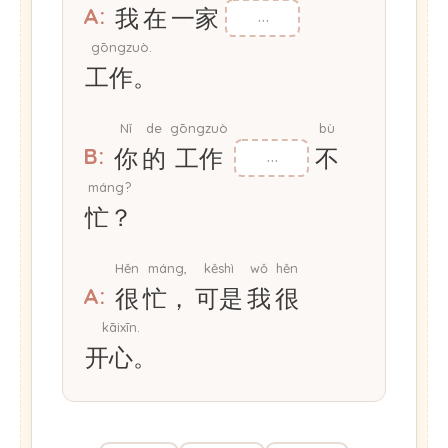
A:
我
在
一家
gōngzuò.
工作。
Nǐ
de
gōngzuò
bù
B:
你
的
工作
不
máng?
忙？
Hěn
máng,
kěshì
wǒ
hěn
A:
很
忙，
可是
我
很
kāixīn.
开心。