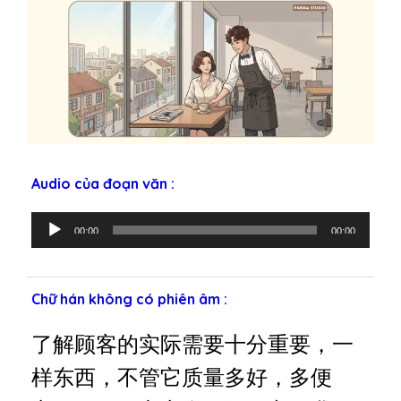
Audio của đoạn văn :
T
00:00
00:00
r
ì
n
Chữ hán không có phiên âm :
h
p
了解顾客的实际需要十分重要，一
h
á
样东西，不管它质量多好，多便
t