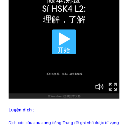
Luyện dịch :
Dịch các câu sau sang tiếng Trung để ghi nhớ được từ vựng