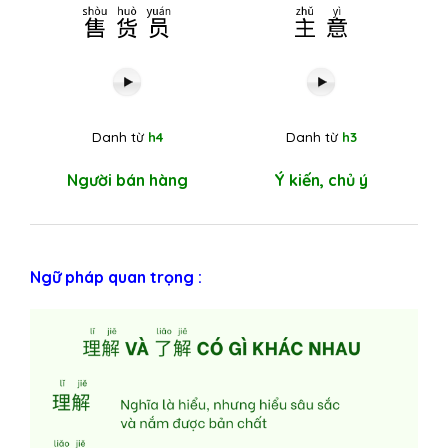
售货员
主意
Danh từ
h4
Danh từ
h3
Người bán hàng
Ý kiến, chủ ý
Ngữ pháp quan trọng :