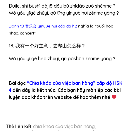
Duìle, shì bùshì dàjiā dōu bù zhīdào zuò shénme？
Wǒ yǒu yīgè zhǔyì, qù tīng yīnyuè huì zěnme yàng？
Danh từ 音乐会 yīnyuè huì cấp độ h2
nghĩa là “buổi hoà
nhạc, concert”
18, 我有一个好主意，去爬山怎么样？
Wǒ yǒu yī gè hǎo zhǔyì, qù páshān zěnme yàng？
Bài đọc
“Chìa khóa của việc bán hàng” cấp độ HSK
4
đến đây là kết thúc. Các bạn hãy mở tiếp các bài
luyện đọc khác trên website để học thêm nhé
Thẻ liên kết
chìa khóa của việc bán hàng
,