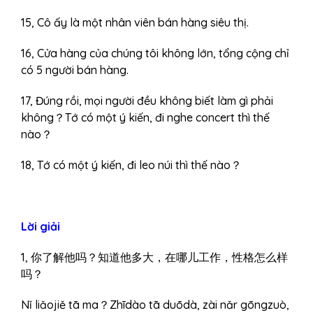
15, Cô ấy là một nhân viên bán hàng siêu thị.
16, Cửa hàng của chúng tôi không lớn, tổng cộng chỉ
có 5 người bán hàng.
17, Đúng rồi, mọi người đều không biết làm gì phải
không？Tớ có một ý kiến, đi nghe concert thì thế
nào？
18, Tớ có một ý kiến, đi leo núi thì thế nào？
Lời giải
1, 你了解他吗？知道他多大，在哪儿工作，性格怎么样
吗？
Nǐ liǎojiě tā ma？Zhīdào tā duōdà, zài nǎr gōngzuò,