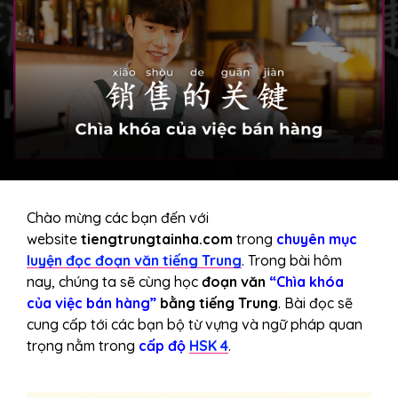
Chào mừng các bạn đến với
website
tiengtrungtainha.com
trong
chuyên mục
luyện đọc đoạn văn tiếng Trung
. Trong bài hôm
nay, chúng ta sẽ cùng học
đoạn văn
“Chìa khóa
của việc bán hàng”
bằng tiếng Trung
. Bài đọc sẽ
cung cấp tới các bạn bộ từ vựng và ngữ pháp quan
trọng nằm trong
cấp độ
HSK 4
.