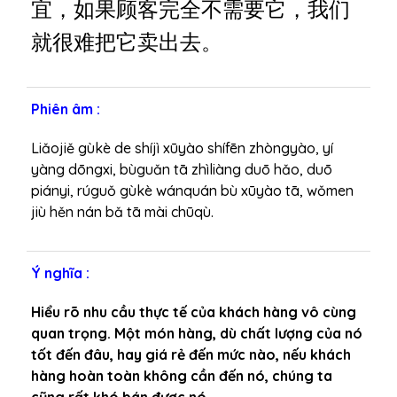
宜，如果顾客完全不需要它，我们
â
m
就很难把它卖出去。
t
h
a
Phiên âm :
n
h
Liǎojiě gùkè de shíjì xūyào shífēn zhòngyào, yí
yàng dōngxi, bùguǎn tā zhìliàng duō hǎo, duō
piányi, rúguǒ gùkè wánquán bù xūyào tā, wǒmen
jiù hěn nán bǎ tā mài chūqù.
Ý nghĩa :
Hiểu rõ nhu cầu thực tế của khách hàng vô cùng
quan trọng. Một món hàng, dù chất lượng của nó
tốt đến đâu, hay giá rẻ đến mức nào, nếu khách
hàng hoàn toàn không cần đến nó, chúng ta