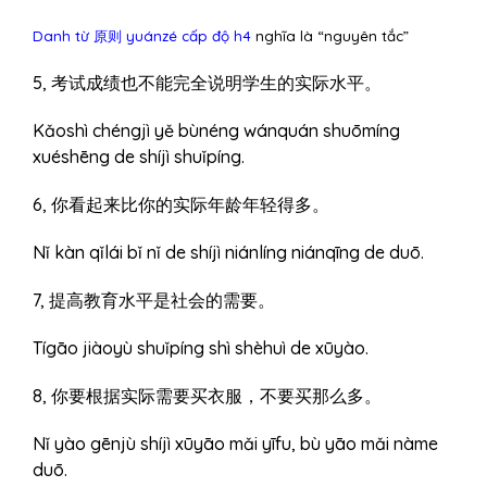
Danh từ 原则 yuánzé cấp độ h4
nghĩa là “nguyên tắc”
5, 考试成绩也不能完全说明学生的实际水平。
Kǎoshì chéngjì yě bùnéng wánquán shuōmíng
xuéshēng de shíjì shuǐpíng.
6, 你看起来比你的实际年龄年轻得多。
Nǐ kàn qǐlái bǐ nǐ de shíjì niánlíng niánqīng de duō.
7, 提高教育水平是社会的需要。
Tígāo jiàoyù shuǐpíng shì shèhuì de xūyào.
8, 你要根据实际需要买衣服，不要买那么多。
Nǐ yào gēnjù shíjì xūyāo mǎi yīfu, bù yāo mǎi nàme
duō.