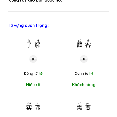
cũng rất khó bán được nó.
Từ vựng quan trọng :
了解
顾客
Động từ
h3
Danh từ
h4
Hiểu rõ
Khách hàng
实际
需要