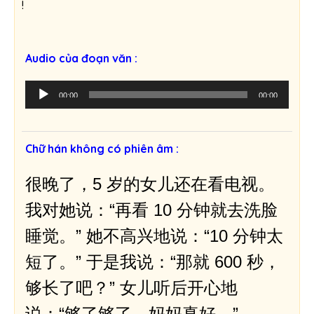
!
Audio của đoạn văn :
T
00:00
00:00
r
ì
n
Chữ hán không có phiên âm :
h
p
很晚了，5 岁的女儿还在看电视。
h
á
我对她说：“再看 10 分钟就去洗脸
t
睡觉。” 她不高兴地说：“10 分钟太
â
m
短了。” 于是我说：“那就 600 秒，
t
够长了吧？” 女儿听后开心地
h
a
说：“够了够了，妈妈真好。”