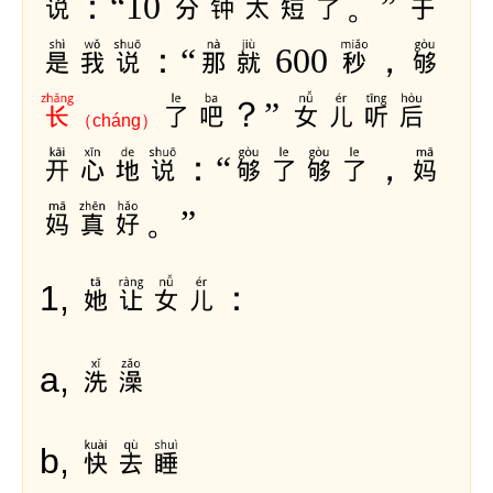
说：“10 分钟太短了。” 于
是我说：“那就 600 秒，够
长
了吧？” 女儿听后
（cháng）
开心地说：“够了够了，妈
妈真好。”
她让女儿：
1,
洗澡
a,
快去睡
b,