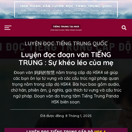
LUYỆN ĐỌC TIẾNG TRUNG QUỐC
Luyện đọc đoạn văn TIẾNG
TRUNG : Sự khéo léo của mẹ
Đoạn văn 妈妈的智慧 nằm trong cấp độ HSK4 sẽ giúp
các bạn ôn lại từ vựng và các cấu trúc ngữ pháp quan
trọng nằm trong cấp độ HSK4. Bài học bao gồm audio,
chữ hán, phiên âm, ý nghĩa, giải thích từ vựng và cấu trúc
ngữ pháp. Đoạn văn do trung tâm Tiếng Trung Panda
HSK biên soạn.
Đã được đăng
8 Tháng 1, 2025