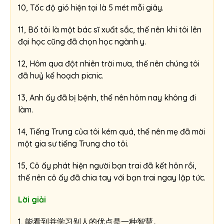
10, Tốc độ gió hiện tại là 5 mét mỗi giây.
11, Bố tôi là một bác sĩ xuất sắc, thế nên khi tôi lên
đại học cũng đã chọn học ngành y.
12, Hôm qua đột nhiên trời mưa, thế nên chúng tôi
đã huỷ kế hoạch picnic.
13, Anh ấy đã bị bệnh, thế nên hôm nay không đi
làm.
14, Tiếng Trung của tôi kém quá, thế nên mẹ đã mời
một gia sư tiếng Trung cho tôi.
15, Cô ấy phát hiện người bạn trai đã kết hôn rồi,
thế nên cô ấy đã chia tay với bạn trai ngay lập tức.
Lời giải
1, 能看到并学习别人的优点是一种智慧。