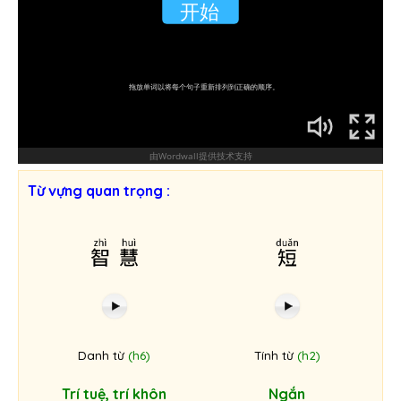
Từ vựng quan trọng :
智慧
短
Danh từ
(h6)
Tính từ
(h2)
Trí tuệ, trí khôn
Ngắn