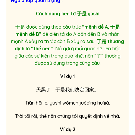
Ngữ pháp quan trọng :
Cách dùng liên từ 于是 yúshì
于是 được dùng theo cấu trúc
“mệnh đề A, 于是
mệnh đề B”
để diễn tả do A dẫn đến B và nhấn
mạnh A xảy ra trước còn B xảy ra sau.
于是 thường
dịch là “thế nên”.
Nó gợi ý mối quan hệ liên tiếp
giữa các sự kiện trong quá khứ, nên “了” thường
được sử dụng trong cùng câu.
Ví dụ 1
天
黑
了
，
于
是
我
们
决
定
回
家
。
Tiān hēi le, yúshì wǒmen juédìng huíjiā.
Trời tối rồi, thế nên chúng tôi quyết định về nhà.
Ví dụ 2