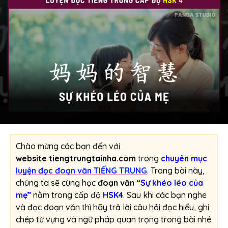
Chào mừng các bạn đến với
website
tiengtrungtainha.com
trong
chuyên mục
luyện đọc đoạn văn TIẾNG TRUNG
. Trong bài này,
chúng ta sẽ cùng học
đoạn văn
“Sự khéo léo của
mẹ”
nằm trong cấp độ
HSK4
. Sau khi các bạn nghe
và đọc đoạn văn thì hãy trả lời câu hỏi đọc hiểu, ghi
chép từ vựng và ngữ pháp quan trọng trong bài nhé