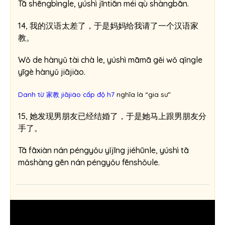
Tā shēngbìngle, yúshì jīntiān méi qù shàngbān.
14, 我的汉语太差了，于是妈妈给我请了一个汉语家
教。
Wǒ de hànyǔ tài chà le, yúshì māmā gěi wǒ qǐngle
yīgè hànyǔ jiājiào.
Danh từ 家教 jiājiào cấp độ h7
nghĩa là “gia sư”
15, 她发现男朋友已经结婚了，于是她马上跟男朋友分
手了。
Tā fāxiàn nán péngyǒu yǐjīng jiéhūnle, yúshì tā
mǎshàng gēn nán péngyǒu fēnshǒule.