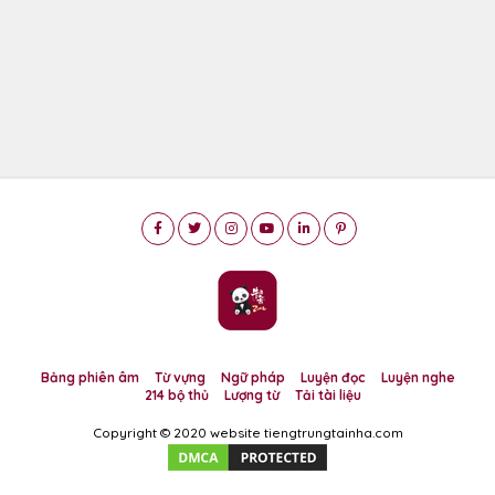
Bảng phiên âm
Từ vựng
Ngữ pháp
Luyện đọc
Luyện nghe
214 bộ thủ
Lượng từ
Tải tài liệu
Copyright © 2020 website tiengtrungtainha.com