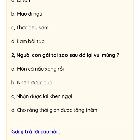
b, Mau đi ngủ
c, Thức dậy sớm
d, Làm bài tập
2, Người con gái tại sao sau đó lại vui mừng？
a, Món cá nấu xong rồi
b, Nhận được quà
c, Nhận được lời khen ngợi
d, Cho rằng thời gian được tăng thêm
Gợi ý trả lời câu hỏi :