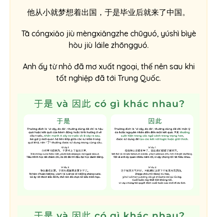
他从小就梦想着出国，于是毕业后就来了中国。
Tā cóngxiǎo jiù mèngxiǎngzhe chūguó, yúshì bìyè
hòu jiù láile zhōngguó.
Anh ấy từ nhỏ đã mơ xuất ngoại, thế nên sau khi
tốt nghiệp đã tới Trung Quốc.