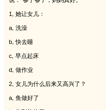
n
h
1, 她让女儿：
a, 洗澡
b, 快去睡
c, 早点起床
d, 做作业
2, 女儿为什么后来又高兴了？
a, 鱼做好了