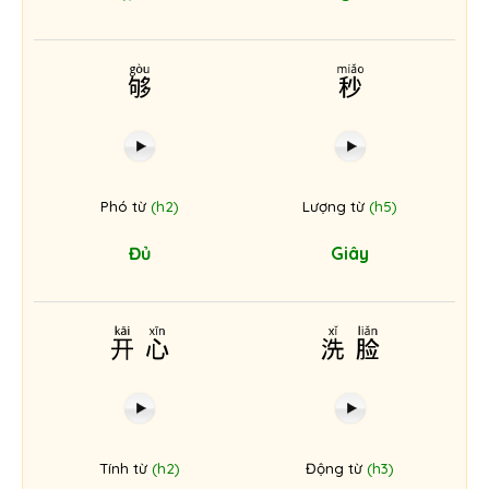
够
秒
Phó từ
(h2)
Lượng từ
(h5)
Đủ
Giây
开心
洗脸
Tính từ
(h2)
Động từ
(h3)