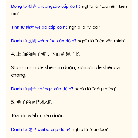
Động từ 创造 chuàngzào cấp độ h3
nghĩa là “tạo nên, kiến
tạo”
Tính từ 伟大 wěidà cấp độ h3
nghĩa là “vĩ đại”
Danh từ 文明 wénmíng cấp độ h3
nghĩa là “nền văn minh”
4, 上面的绳子短，下面的绳子长。
Shàngmiàn de shéngzi duǎn, xiàmiàn de shéngzi
cháng.
Danh từ 绳子 shéngzi cấp độ h7
nghĩa là “dây thừng”
5, 兔子的尾巴很短。
Tùzi de wěiba hěn duǎn.
Danh từ 尾巴 wěiba cấp độ h4
nghĩa là “cái đuôi”