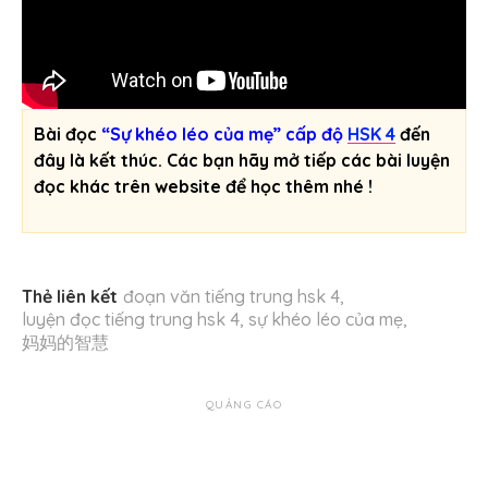
Bài đọc
“Sự khéo léo của mẹ” cấp độ
HSK 4
đến
đây là kết thúc. Các bạn hãy mở tiếp các bài luyện
đọc khác trên website để học thêm nhé !
Thẻ liên kết
đoạn văn tiếng trung hsk 4
,
luyện đọc tiếng trung hsk 4
,
sự khéo léo của mẹ
,
妈妈的智慧
QUẢNG CÁO