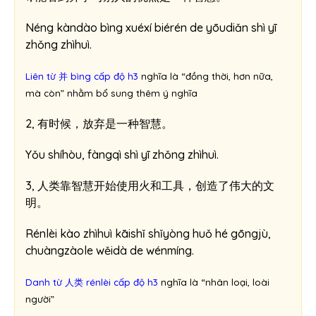
Néng kàndào bìng xuéxí biérén de yōudiǎn shì yī
zhǒng zhìhuì.
Liên từ 并 bìng cấp độ h3
nghĩa là “đồng thời, hơn nữa,
mà còn” nhằm bổ sung thêm ý nghĩa
2, 有时候，放弃是一种智慧。
Yǒu shíhòu, fàngqì shì yī zhǒng zhìhuì.
3, 人类靠智慧开始使用火和工具，创造了伟大的文
明。
Rénlèi kào zhìhuì kāishǐ shǐyòng huǒ hé gōngjù,
chuàngzàole wěidà de wénmíng.
Danh từ 人类 rénlèi cấp độ h3
nghĩa là “nhân loại, loài
người”