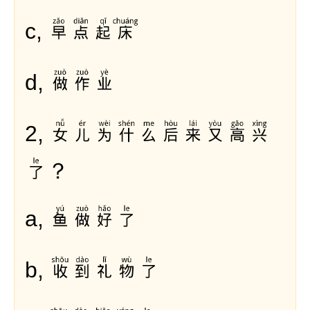
早点起床
c,
做作业
d,
女儿为什么后来又高兴
2,
了？
鱼做好了
a,
收到礼物了
b,