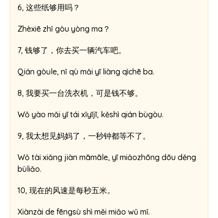
6, 这些纸够用吗？
Zhèxiē zhǐ gòu yòng ma？
7, 钱够了，你去买一辆汽车吧。
Qián gòule, nǐ qù mǎi yī liàng qìchē ba.
8, 我要买一台洗衣机，可是钱不够。
Wǒ yào mǎi yī tái xǐyījī, kěshì qián bùgòu.
9, 我太想见妈妈了，一秒钟都等不了。
Wǒ tài xiǎng jiàn māmāle, yī miǎozhōng dōu děng
bùliǎo.
10, 现在的风速是每秒五米。
Xiànzài de fēngsù shì měi miǎo wǔ mǐ.