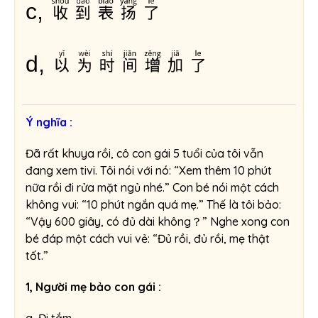
收到表扬了
c,
以为时间增加了
d,
Ý nghĩa :
Đã rất khuya rồi, cô con gái 5 tuổi của tôi vẫn
đang xem tivi. Tôi nói với nó: “Xem thêm 10 phút
nữa rồi đi rửa mặt ngủ nhé.” Con bé nói một cách
không vui: “10 phút ngắn quá mẹ.” Thế là tôi bảo:
“Vậy 600 giây, có đủ dài không？” Nghe xong con
bé đáp một cách vui vẻ: “Đủ rồi, đủ rồi, mẹ thật
tốt.”
1, Người mẹ bảo con gái :
a, Đi tắm