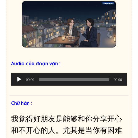
Audio của đoạn văn :
T
00:00
00:00
r
ì
n
Chữ hán :
h
p
我觉得好朋友是能够和你分享开心
h
á
和不开心的人。尤其是当你有困难
t