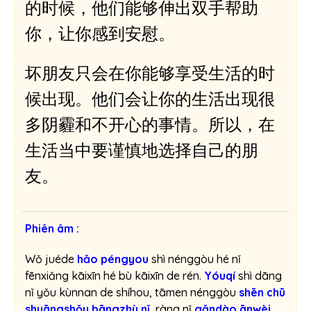
的时候，他们能够伸出双手帮助
â
m
你，让你感到安慰。
t
h
坏朋友只会在你能够享受生活的时
a
n
候出现。他们会让你的生活出现很
h
多阴霾和不开心的事情。所以，在
生活当中要谨慎地选择自己的朋
友。
Phiên âm :
Wǒ juéde
hǎo péngyou
shì nénggòu hé nǐ
fēnxiǎng kāixīn hé bù kāixīn de rén.
Yóuqí
shì dāng
nǐ yǒu kùnnan de shíhou, tāmen nénggòu
shēn chū
shuāngshǒu
bāngzhù nǐ
, ràng nǐ
gǎndào
ānwèi
.