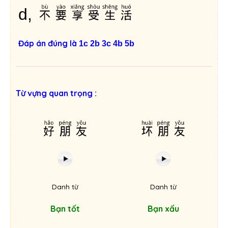
不要享受生活
d,
Đáp án đúng là
1c 2b 3c 4b 5b
Từ vựng quan trọng :
好朋友
坏朋友
Danh từ
Danh từ
Bạn tốt
Bạn xấu