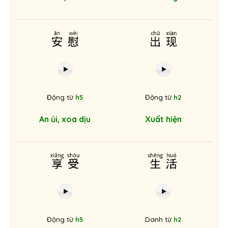
安慰
出现
Động từ
h5
Động từ
h2
An ủi, xoa dịu
Xuất hiện
享受
生活
Động từ
h5
Danh từ
h2