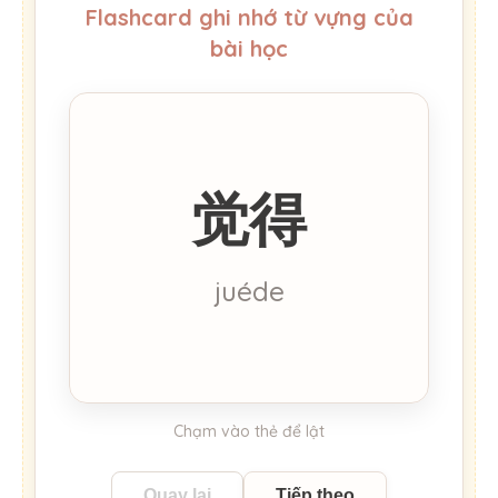
Flashcard ghi nhớ từ vựng của
bài học
觉得
Cảm thấy / Cho
rằng
juéde
Chạm vào thẻ để lật
Quay lại
Tiếp theo