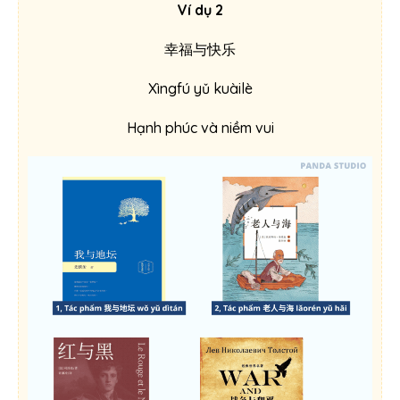
Ví dụ 2
幸福与快乐
Xìngfú yǔ kuàilè
Hạnh phúc và niềm vui