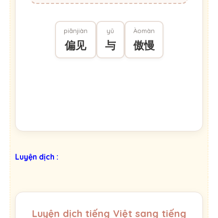
piānjiàn
yǔ
Àomàn
偏见
与
傲慢
Luyện dịch :
Luyện dịch tiếng Việt sang tiếng