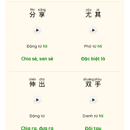
分享
尤其
Động từ
h5
Phó từ
h5
Chia sẻ, san sẻ
Đặc biệt là
伸出
双手
Động từ
Danh từ
h5
Chìa ra, đưa ra
Đôi tay