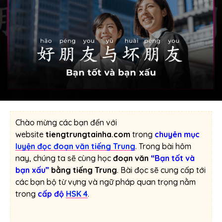
Chào mừng các bạn đến với
website
tiengtrungtainha.com
trong
chuyên mục
luyện đọc đoạn văn tiếng Trung
. Trong bài hôm
nay, chúng ta sẽ cùng học
đoạn văn
“Bạn tốt và
bạn xấu”
bằng tiếng Trung
. Bài đọc sẽ cung cấp tới
các bạn bộ từ vựng và ngữ pháp quan trọng nằm
trong
cấp độ
HSK 4
.