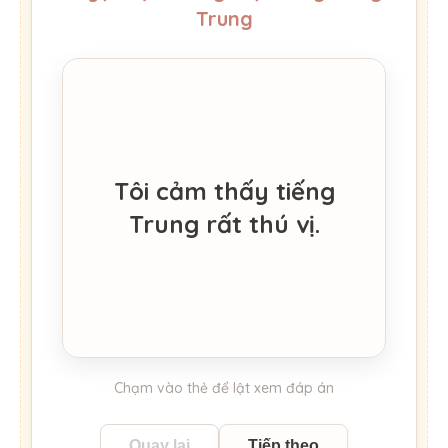
Trung
我觉得汉语很有意
Tôi cảm thấy tiếng
思。
Trung rất thú vị.
Wǒ juéde hànyǔ hěn yǒu yìsi.
Chạm vào thẻ để lật xem đáp án
Quay lại
Tiếp theo