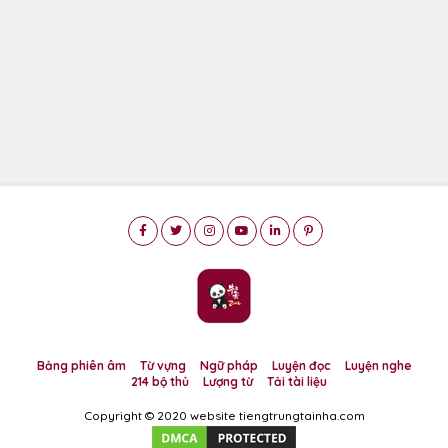
Bảng phiên âm
Từ vựng
Ngữ pháp
Luyện đọc
Luyện nghe
214 bộ thủ
Lượng từ
Tải tài liệu
Copyright © 2020 website tiengtrungtainha.com