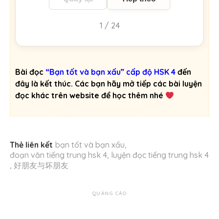
1 / 24
Bài đọc
“Bạn tốt và bạn xấu” cấp độ HSK 4
đến
đây là kết thúc. Các bạn hãy mở tiếp các bài luyện
đọc khác trên website để học thêm nhé
Thẻ liên kết
bạn tốt và bạn xấu
,
đoạn văn tiếng trung hsk 4
,
luyện đọc tiếng trung hsk 4
,
好朋友与坏朋友
QUẢNG CÁO