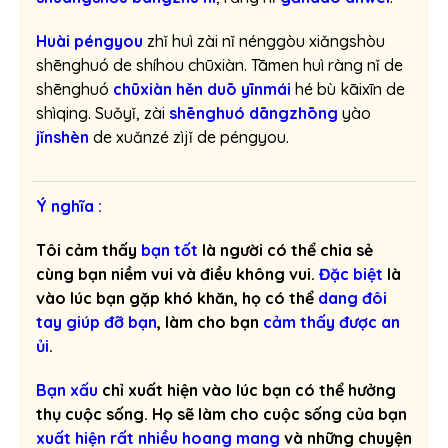
Huài péngyou
zhǐ huì zài nǐ nénggòu xiǎngshòu
shēnghuó de shíhou chūxiàn. Tāmen huì ràng nǐ de
shēnghuó
chūxiàn hěn duō
yīnmái
hé bù kāixīn de
shìqing. Suǒyǐ, zài
shēnghuó dāngzhōng
yào
jǐnshèn
de xuǎnzé zìjǐ de péngyou.
Ý nghĩa :
Tôi cảm thấy
bạn tốt
là người có thể chia sẻ
cùng bạn niềm vui và điều không vui.
Đặc biệt
là
vào lúc bạn gặp khó khăn, họ có thể
dang đôi
tay giúp đỡ bạn
, làm cho bạn
cảm thấy
được an
ủi
.
Bạn xấu
chỉ xuất hiện vào lúc bạn có thể hưởng
thụ cuộc sống. Họ sẽ làm cho cuộc sống của bạn
xuất hiện rất nhiều hoang mang
và những chuyện