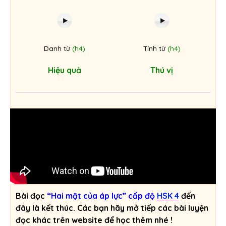
Danh từ
(h4)
Tính từ
(h4)
Hiệu quả
Thú vị
Bài đọc
“Hai mặt của áp lực” cấp độ
HSK 4
đến
đây là kết thúc. Các bạn hãy mở tiếp các bài luyện
đọc khác trên website để học thêm nhé !