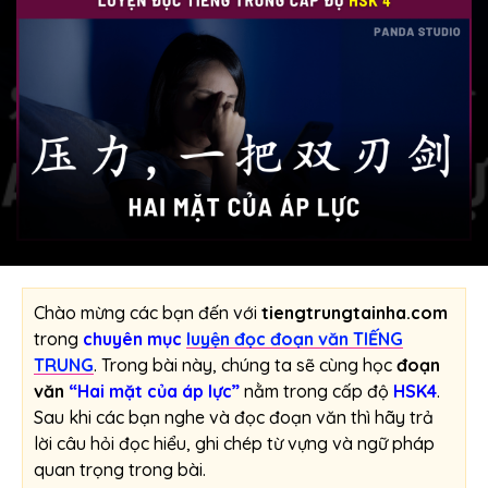
Chào mừng các bạn đến với
tiengtrungtainha.com
trong
chuyên mục
luyện đọc đoạn văn TIẾNG
TRUNG
. Trong bài này, chúng ta sẽ cùng học
đoạn
văn
“Hai mặt của áp lực”
nằm trong cấp độ
HSK4
.
Sau khi các bạn nghe và đọc đoạn văn thì hãy trả
lời câu hỏi đọc hiểu, ghi chép từ vựng và ngữ pháp
quan trọng trong bài.