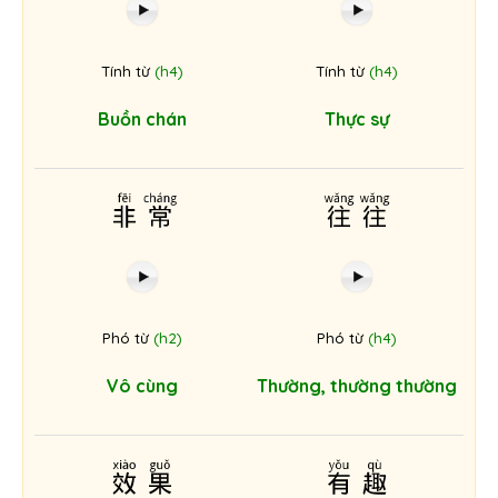
Tính từ
(h4)
Tính từ
(h4)
Buồn chán
Thực sự
非常
往往
Phó từ
(h2)
Phó từ
(h4)
Vô cùng
Thường, thường thường
效果
有趣