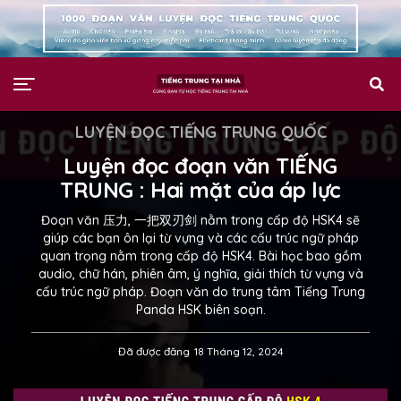
LUYỆN ĐỌC TIẾNG TRUNG QUỐC
Luyện đọc đoạn văn TIẾNG
TRUNG : Hai mặt của áp lực
Đoạn văn 压力, 一把双刃剑 nằm trong cấp độ HSK4 sẽ
giúp các bạn ôn lại từ vựng và các cấu trúc ngữ pháp
quan trọng nằm trong cấp độ HSK4. Bài học bao gồm
audio, chữ hán, phiên âm, ý nghĩa, giải thích từ vựng và
cấu trúc ngữ pháp. Đoạn văn do trung tâm Tiếng Trung
Panda HSK biên soạn.
Đã được đăng
18 Tháng 12, 2024