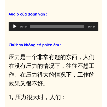
Audio của đoạn văn :
T
00:00
00:00
r
ì
n
Chữ hán không có phiên âm :
h
p
压力是一个非常有趣的东西，人们
h
á
在没有压力的情况下，往往不想工
t
作。在压力很大的情况下，工作的
â
m
效果又很不好。
t
h
1, 压力很大时，人们：
a
n