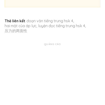
Thẻ liên kết
đoạn văn tiếng trung hsk 4
,
hai mặt của áp lực
,
luyện đọc tiếng trung hsk 4
,
压力的两面性
QUẢNG CÁO