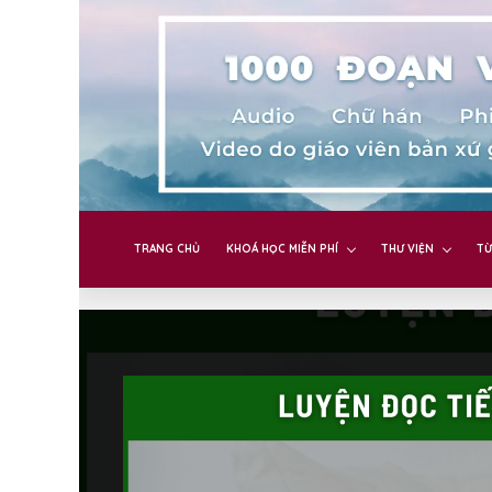
TRANG CHỦ
KHOÁ HỌC MIỄN PHÍ
THƯ VIỆN
TỪ