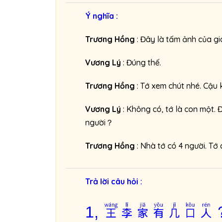
Ý nghĩa :
Trương Hồng
: Đây là tấm ảnh của g
Vương Lý
: Đúng thế.
Trương Hồng
: Tớ xem chút nhé. Cậu
Vương Lý
: Không có, tớ là con một. 
người？
Trương Hồng
: Nhà tớ có 4 người. Tớ 
Trả lời câu hỏi :
王李家有几口人
1,