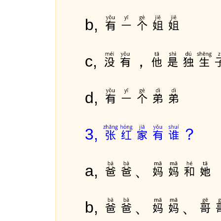
有一个姐姐
b,
没有，他是独生
c,
有一个弟弟
d,
张红家有谁？
3,
爸爸、妈妈和她
a,
爸爸、妈妈、哥
b,