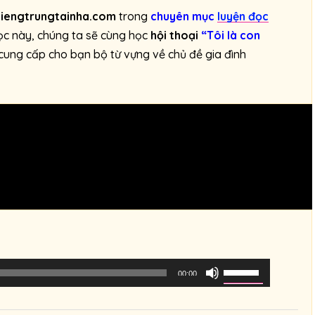
tiengtrungtainha.com
trong
chuyên mục
luyện đọc
học này, chúng ta sẽ cùng học
hội thoại
“Tôi là con
ẽ cung cấp cho bạn bộ từ vựng về chủ đề gia đình
S
00:00
ử
d