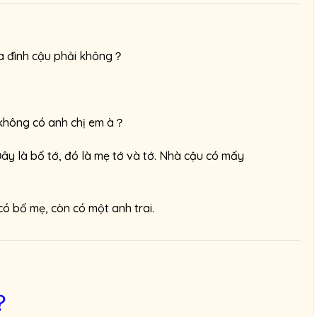
ặ
c
g
ia đình cậu phải không？
i
ả
m
â
 không có anh chị em à？
m
Đây là bố tớ, đó là mẹ tớ và tớ. Nhà cậu có mấy
l
ư
ợ
có bố mẹ, còn có một anh trai.
n
g
.
？