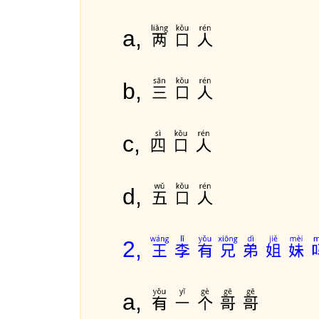
两口人
a,
三口人
b,
四口人
c,
五口人
d,
王李有兄弟姐妹
2,
有一个哥哥
a,