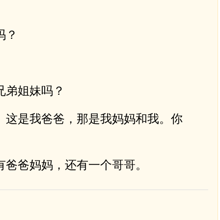
ụ
n
吗？
g
c
á
c
p
兄弟姐妹吗？
h
í
。这是我爸爸，那是我妈妈和我。你
m
m
ũ
有爸爸妈妈，还有一个哥哥。
i
t
ê
n
L