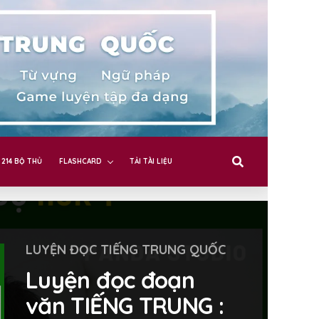
214 BỘ THỦ
FLASHCARD
TẢI TÀI LIỆU
LUYỆN ĐỌC TIẾNG TRUNG QUỐC
Luyện đọc đoạn
văn TIẾNG TRUNG :