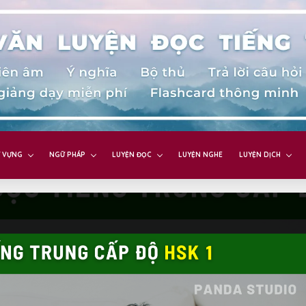
 VỰNG
NGỮ PHÁP
LUYỆN ĐỌC
LUYỆN NGHE
LUYỆN DỊCH