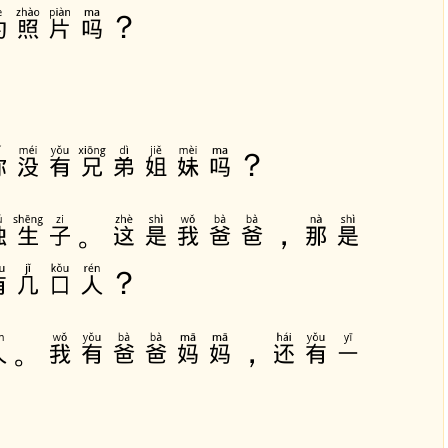
的照片吗？
ê
n
/
X
u
你没有兄弟姐妹吗？
ố
n
g
独生子。这是我爸爸，那是
đ
ể
有几口人？
t
ă
人。我有爸爸妈妈，还有一
n
g
h
o