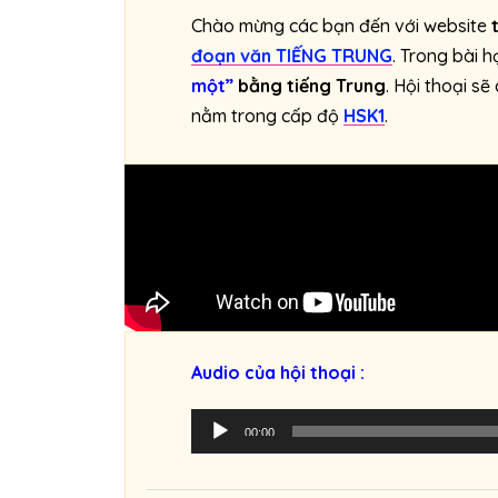
Chào mừng các bạn đến với website
đoạn văn TIẾNG TRUNG
. Trong bài 
một”
bằng tiếng Trung
. Hội thoại s
nằm trong cấp độ
HSK1
.
Audio của hội thoại :
T
00:00
r
ì