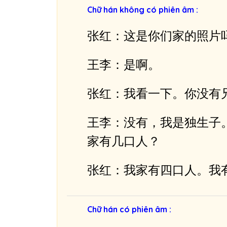
n
Chữ hán không có phiên âm :
h
p
张红：这是你们家的照片
h
á
王李：是啊。
t
â
张红：我看一下。你没有
m
t
王李：没有，我是独生子
h
家有几口人？
a
n
张红：我家有四口人。我
h
Chữ hán có phiên âm :