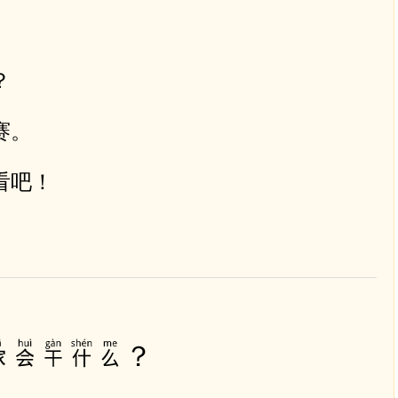
p
。
h
í
？
m
m
赛。
ũ
i
看吧！
t
ê
n
L
ê
n
/
家会干什么？
X
u