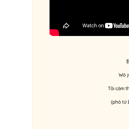
Wǒ j
Tôi cảm t
(phó từ