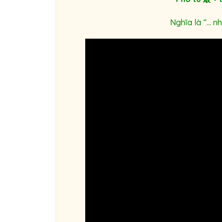
Nghĩa là “… n