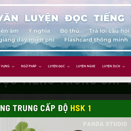
 VỰNG
NGỮ PHÁP
LUYỆN ĐỌC
LUYỆN NGHE
LUYỆN DỊCH