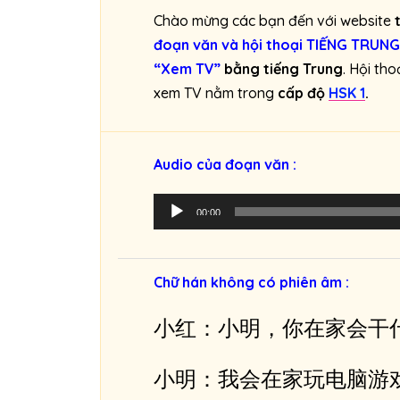
Chào mừng các bạn đến với website
đoạn văn và hội thoại TIẾNG TRUNG
“Xem TV”
bằng tiếng Trung
. Hội th
xem TV nằm trong
cấp độ
HSK 1
.
Audio của đoạn văn :
T
00:00
r
ì
n
Chữ hán không có phiên âm :
h
p
小红：小明，你在家会干
h
á
小明：我会在家玩电脑游
t