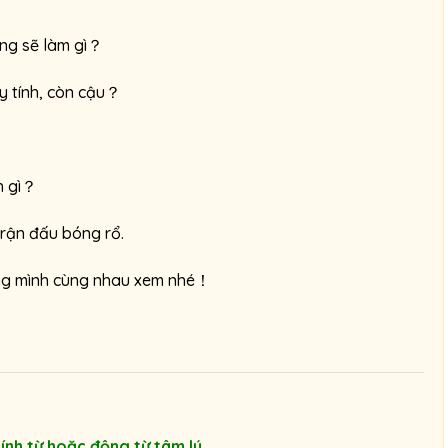
â
ờng sẽ làm gì？
m
l
y tính, còn cậu？
ư
ợ
n
g
h gì？
.
trận đấu bóng rổ.
úng mình cùng nhau xem nhé！
ính từ hoặc động từ tâm lý