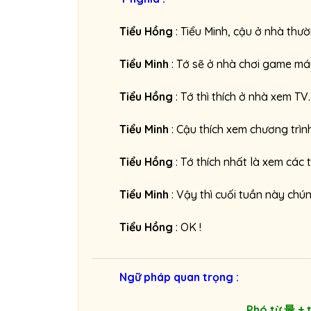
Tiểu Hồng
: Tiểu Minh, cậu ở nhà thư
Tiểu Minh
: Tớ sẽ ở nhà chơi game má
Tiểu Hồng
: Tớ thì thích ở nhà xem TV.
Tiểu Minh
: Cậu thích xem chương trìn
Tiểu Hồng
: Tớ thích nhất là xem các 
Tiểu Minh
: Vậy thì cuối tuần này ch
Tiểu Hồng
: OK !
Ngữ pháp quan trọng :
Phó từ 最 + t