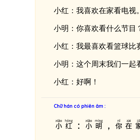
â
小红：我喜欢在家看电视
m
t
小明：你喜欢看什么节目
h
a
小红：我最喜欢看篮球比
n
h
小明：这个周末我们一起
小红：好啊！
Chữ hán có phiên âm :
小红：小明，你在