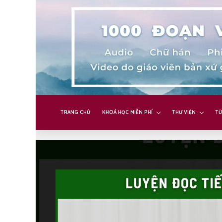
TRANG CHỦ
KHOÁ HỌC MIỄN PHÍ
THƯ VIỆN
TỪ