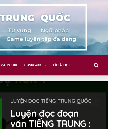
214 BỘ THỦ
FLASHCARD
TẢI TÀI LIỆU
LUYỆN ĐỌC TIẾNG TRUNG QUỐC
Luyện đọc đoạn
văn TIẾNG TRUNG :