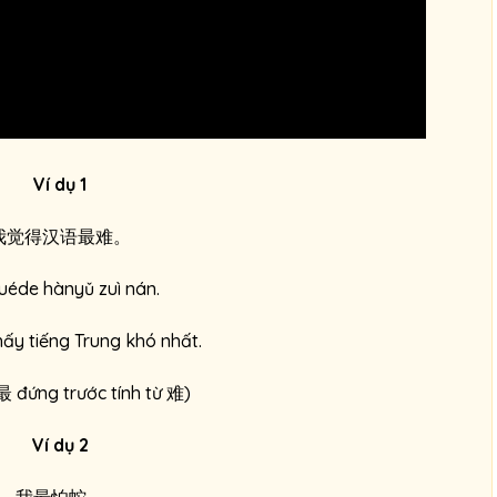
Ví dụ 1
我觉得汉语最难。
uéde hànyǔ zuì nán.
hấy tiếng Trung khó nhất.
最 đứng trước tính từ 难)
Ví dụ 2