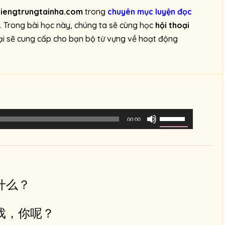
tiengtrungtainha.com
trong
chuyên mục luyện đọc
. Trong bài học này, chúng ta sẽ cùng học
hội thoại
oại sẽ cung cấp cho bạn bộ từ vựng về hoạt động
S
00:00
ử
d
ụ
n
什么？
g
c
á
戏，你呢？
c