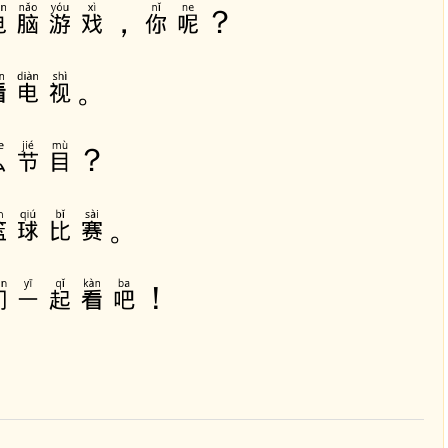
ố
电脑游戏，你呢？
n
g
看电视。
đ
ể
t
么节目？
ă
n
篮球比赛。
g
h
o
们一起看吧！
ặ
c
g
i
ả
m