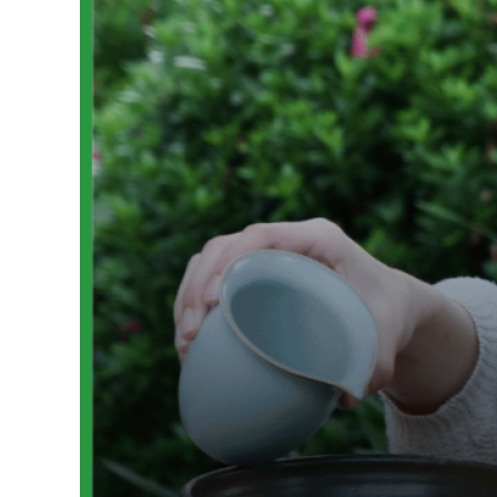
Luyện dịch HSK 2
Luyện dịch HSK 3
Luyện dịch HSK 4
214 BỘ THỦ
FLASHCARD
Flashcard HSK 1
Flashcard HSK 2
Flashcard HSK 3
Flashcard HSK 4
TẢI TÀI LIỆU