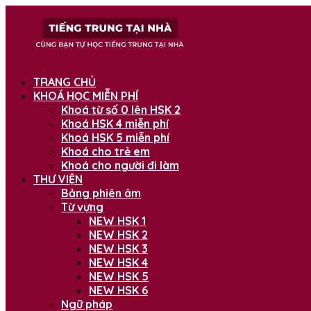
TRANG CHỦ
KHOÁ HỌC MIỄN PHÍ
Khoá từ số 0 lên HSK 2
Khoá HSK 4 miễn phí
Khoá HSK 5 miễn phí
Khoá cho trẻ em
Khoá cho người đi làm
THƯ VIỆN
Bảng phiên âm
Từ vựng
NEW HSK 1
NEW HSK 2
NEW HSK 3
NEW HSK 4
NEW HSK 5
NEW HSK 6
Ngữ pháp