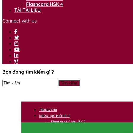
Flashcard HSK 4
TẢI TÀI LIỆU
Connect with us
Bạn đang tìm kiếm gì ?
TRANG CHỦ
KHOÁ HỌC MIỄN PHÍ
Khoá từ số 0 lên HSK 2
Khoá HSK 4 miễn phí