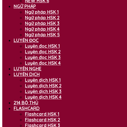
NEW HSK 6
NGỮ PHÁP
Ngữ pháp HSK 1
Ngữ pháp HSK 2
Ngữ pháp HSK 3
Ngữ pháp HSK 4
Ngữ pháp HSK 5
LUYỆN ĐỌC
Luyện đọc HSK 1
Luyện đọc HSK 2
Luyện đọc HSK 3
Luyện đọc HSK 4
LUYỆN NGHE
LUYỆN DỊCH
Luyện dịch HSK 1
Luyện dịch HSK 2
Luyện dịch HSK 3
Luyện dịch HSK 4
214 BỘ THỦ
FLASHCARD
Flashcard HSK 1
Flashcard HSK 2
Flashcard HSK 3