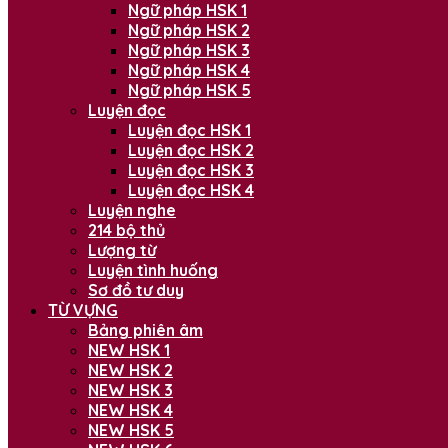
Ngữ pháp HSK 1
Ngữ pháp HSK 2
Ngữ pháp HSK 3
Ngữ pháp HSK 4
Ngữ pháp HSK 5
Luyện đọc
Luyện đọc HSK 1
Luyện đọc HSK 2
Luyện đọc HSK 3
Luyện đọc HSK 4
Luyện nghe
214 bộ thủ
Lượng từ
Luyện tình huống
Sơ đồ tư duy
TỪ VỰNG
Bảng phiên âm
NEW HSK 1
NEW HSK 2
NEW HSK 3
NEW HSK 4
NEW HSK 5