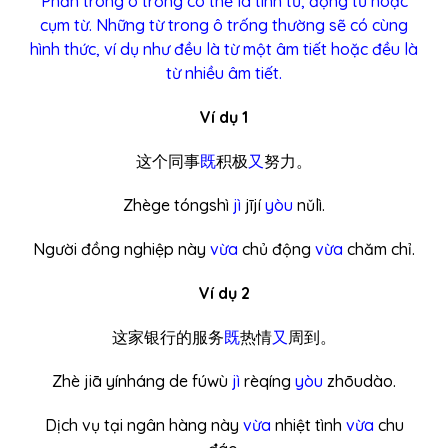
Phần trong ô trống có thể là tính từ, động từ hoặc
cụm từ. Những từ trong ô trống thường sẽ có cùng
hình thức, ví dụ như đều là từ một âm tiết hoặc đều là
từ nhiều âm tiết.
Ví dụ 1
这个同事
既
积极
又
努力。
Zhège tóngshì
jì
jījí
yòu
nǔlì.
Người đồng nghiệp này
vừa
chủ động
vừa
chăm chỉ.
Ví dụ 2
这家银行的服务
既
热情
又
周到。
Zhè jiā yínháng de fúwù
jì
rèqíng
yòu
zhōudào.
Dịch vụ tại ngân hàng này
vừa
nhiệt tình
vừa
chu