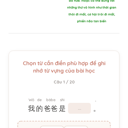
đó nữa. Hoặc có thể dùng với
những thứ vô hình như thời gian
thôi đi mất, cơ hội trôi đi mất,
phiền não tan biến
Chọn từ cần điền phù hợp để ghi
nhớ từ vựng của bài học
Câu 1 / 20
Wǒ
de
bàba
shì
。
我
的
爸爸
是
。