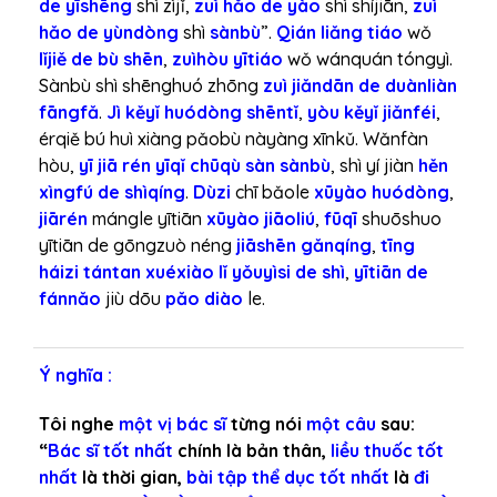
de yīshēn
g
shì zìjǐ,
zuì hǎo de yào
shì shíjiān,
zuì
hǎo de yùndòng
shì
sànbù
”.
Qián liǎng tiáo
wǒ
lǐjiě de bù shēn
,
zuìhòu yītiáo
wǒ wánquán tóngyì.
Sànbù shì shēnghuó zhōng
zuì jiǎndān de duànliàn
fāngfǎ
.
Jì
kěyǐ huódòng shēntǐ
,
yòu kěyǐ jiǎnféi
,
érqiě bú huì xiàng pǎobù nàyàng xīnkǔ. Wǎnfàn
hòu,
yī jiā rén yīqǐ chūqù sàn sànbù
, shì yí jiàn
hěn
xìngfú de shìqíng
.
Dùzi
chī bǎole
xūyào huódòng
,
jiārén
mángle yītiān
xūyào jiāoliú
,
fūqī
shuōshuo
yītiān de gōngzuò néng
jiāshēn gǎnqíng
,
tīng
háizi tántan
xuéxiào lǐ yǒuyìsi de shì
,
yītiān de
fánnǎo
jiù dōu
pǎo diào
le.
Ý nghĩa :
Tôi nghe
một vị bác sĩ
từng nói
một câu
sau:
“
Bác sĩ tốt nhất
chính là bản thân,
liều thuốc tốt
nhất
là thời gian,
bài tập thể dục tốt nhất
là
đi