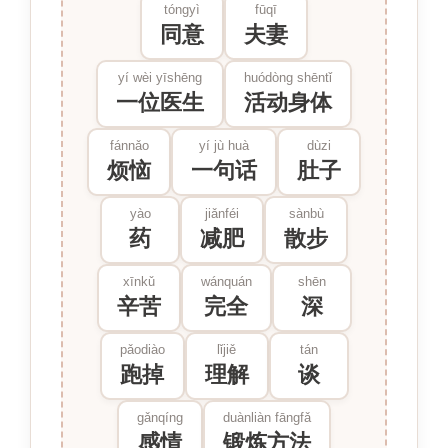
tóngyì
fūqī
同意
夫妻
yí wèi yīshēng
huódòng shēntǐ
一位医生
活动身体
fánnǎo
yí jù huà
dùzi
烦恼
一句话
肚子
yào
jiǎnféi
sànbù
药
减肥
散步
xīnkǔ
wánquán
shēn
辛苦
完全
深
pǎodiào
lǐjiě
tán
跑掉
理解
谈
gǎnqíng
duànliàn fāngfǎ
感情
锻炼方法