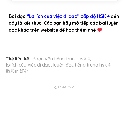
Bài đọc
“Lợi ích của việc đi dạo” cấp độ HSK 4
đến
đây là kết thúc. Các bạn hãy mở tiếp các bài luyện
đọc khác trên website để học thêm nhé
Thẻ liên kết
đoạn văn tiếng trung hsk 4
,
lợi ích của việc đi dạo
,
luyện đọc tiếng trung hsk 4
,
散步的好处
QUẢNG CÁO