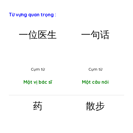
Từ vựng quan trọng :
一位医生
一句话
Cụm từ
Cụm từ
Một vị bác sĩ
Một câu nói
药
散步