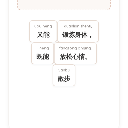
yòu néng
duànliàn shēntǐ,
又能
锻炼身体，
jì néng
fàngsōng xīnqíng.
既能
放松心情。
Sànbù
散步