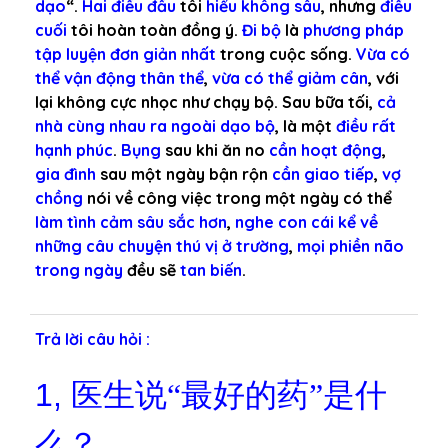
dạo
“.
Hai điều đầu
tôi
hiểu không sâu
, nhưng
điều
cuối
tôi hoàn toàn đồng ý.
Đi bộ
là
phương pháp
tập luyện đơn giản nhất
trong cuộc sống.
Vừa có
thể vận động thân thể
,
vừa có thể giảm cân
, với
lại không cực nhọc như chạy bộ. Sau bữa tối,
cả
nhà cùng nhau ra ngoài dạo bộ
, là một
điều rất
hạnh phúc
.
Bụng
sau khi ăn no
cần hoạt động
,
gia đình
sau một ngày bận rộn
cần giao tiếp
,
vợ
chồng
nói về công việc trong một ngày có thể
làm tình cảm sâu sắc hơn
,
nghe con cái kể về
những câu chuyện thú vị ở trường
,
mọi phiền não
trong ngày
đều sẽ
tan biến
.
Trả lời câu hỏi :
1,
医生说“最好的药”是什
么？