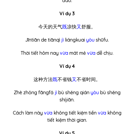
đáo.
Ví dụ 3
今天的天气
既
凉快
又
舒服。
Jīntiān de tiānqì
jì
liángkuai
yòu
shūfu.
Thời tiết hôm nay
vừa
mát mẻ
vừa
dễ chịu.
Ví dụ 4
这种方法
既
不省钱
又
不省时间。
Zhè zhǒng fāngfǎ
jì
bù shěng qián
yòu
bù shěng
shíjiān.
Cách làm này
vừa
không tiết kiệm tiền
vừa
không
tiết kiệm thời gian.
Ví dụ 5