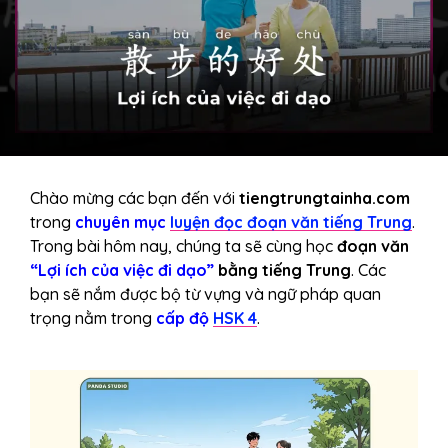
Chào mừng các bạn đến với
tiengtrungtainha.com
trong
chuyên mục
luyện đọc đoạn văn tiếng Trung
.
Trong bài hôm nay, chúng ta sẽ cùng học
đoạn văn
“Lợi ích của việc đi dạo”
bằng tiếng Trung
. Các
bạn sẽ nắm được bộ từ vựng và ngữ pháp quan
trọng nằm trong
cấp độ
HSK 4
.