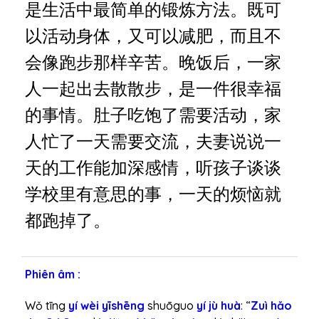
是生活中最简单的锻炼方法。既可
h
a
以活动身体，又可以减肥，而且不
n
会像跑步那样辛苦。晚饭后，一家
h
人一起出去散散步，是一件很幸福
的事情。肚子吃饱了需要活动，家
人忙了一天需要交流，夫妻说说一
天的工作能加深感情，听孩子谈谈
学校里有意思的事，一天的烦恼就
都跑掉了。
Phiên âm :
Wǒ tīng
yí wèi yīshēng
shuōguo
yí jù huà
: “
Zuì hǎo