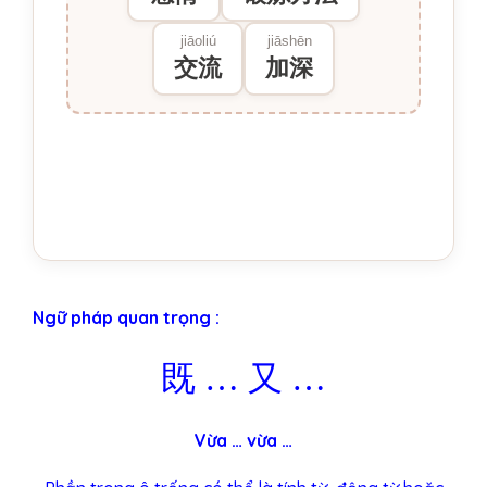
jiāoliú
jiāshēn
交流
加深
Ngữ pháp quan trọng :
既 … 又 …
Vừa … vừa …