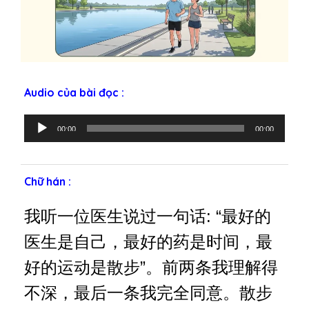
Audio của bài đọc :
T
00:00
00:00
r
ì
n
Chữ hán :
h
p
我听一位医生说过一句话: “最好的
h
á
医生是自己，最好的药是时间，最
t
好的运动是散步”。前两条我理解得
â
m
不深，最后一条我完全同意。散步
t