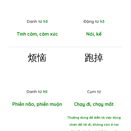
Danh từ
h3
Động từ
h3
Tình cảm, cảm xúc
Nói, kể
烦恼
跑掉
Danh từ
h5
Cụm từ
Phiền não, phiền muộn
Chạy đi, chạy mất
Thường dùng để diễn tả việc dùng
chân để rời đi, không còn ở nơi