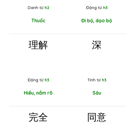
Danh từ
h2
Động từ
h3
Thuốc
Đi bộ, dạo bộ
理解
深
Động từ
h3
Tính từ
h3
Hiểu, nắm rõ
Sâu
完全
同意