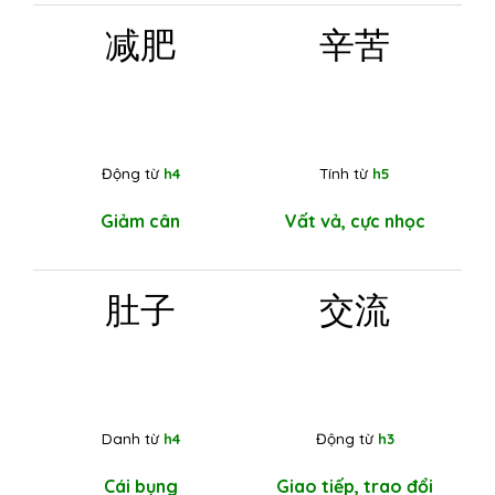
减肥
辛苦
Động từ
h4
Tính từ
h5
Giảm cân
Vất vả, cực nhọc
肚子
交流
Danh từ
h4
Động từ
h3
Cái bụng
Giao tiếp, trao đổi