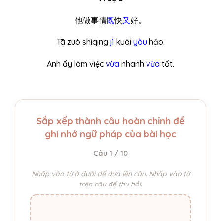
他做事情
既
快
又
好。
Tā zuò shìqing
jì
kuài
yòu
hǎo.
Anh ấy làm việc
vừa
nhanh
vừa
tốt.
Sắp xếp thành câu hoàn chỉnh để
ghi nhớ ngữ pháp của bài học
Câu 1 / 10
Nhấp vào từ ở dưới để đưa lên câu. Nhấp vào từ
trên câu để thu hồi.