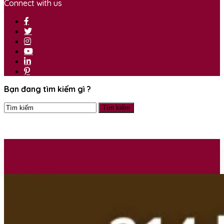
Connect with us
Bạn đang tìm kiếm gì ?
TRANG CHỦ
KHOÁ HỌC MIỄN PHÍ
Khoá từ số 0 lên HSK 2
Khoá HSK 4 miễn phí