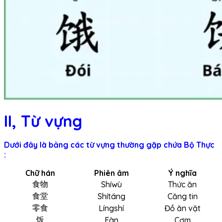
II, Từ vựng
Dưới đây là bảng các từ vựng thường gặp chứa Bộ Thực
:
Chữ hán
Phiên âm
Ý nghĩa
食物
Shíwù
Thức ăn
食堂
Shítáng
Căng tin
零食
Língshí
Đồ ăn vặt
饭
Fàn
Cơm