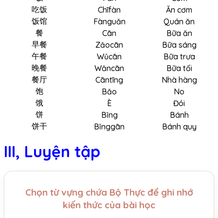
吃饭
Chīfàn
Ăn cơm
饭馆
Fànguǎn
Quán ăn
餐
Cān
Bữa ăn
早餐
Zǎocān
Bữa sáng
午餐
Wǔcān
Bữa trưa
晚餐
Wǎncān
Bữa tối
餐厅
Cāntīng
Nhà hàng
饱
Bǎo
No
饿
È
Đói
饼
Bǐng
Bánh
饼干
Bǐnggān
Bánh quy
III, Luyện tập
Chọn từ vựng chứa Bộ Thực để ghi nhớ
kiến thức của bài học