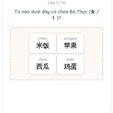
Câu 1 / 10
Từ nào dưới đây có chứa Bộ Thực (食 /
饣)?
mǐfàn
píngguǒ
米饭
苹果
xīguā
jīdàn
西瓜
鸡蛋