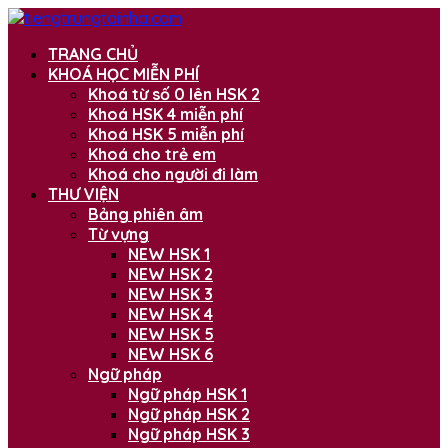
TRANG CHỦ
KHOÁ HỌC MIỄN PHÍ
Khoá từ số 0 lên HSK 2
Khoá HSK 4 miễn phí
Khoá HSK 5 miễn phí
Khoá cho trẻ em
Khoá cho người đi làm
THƯ VIỆN
Bảng phiên âm
Từ vựng
NEW HSK 1
NEW HSK 2
NEW HSK 3
NEW HSK 4
NEW HSK 5
NEW HSK 6
Ngữ pháp
Ngữ pháp HSK 1
Ngữ pháp HSK 2
Ngữ pháp HSK 3