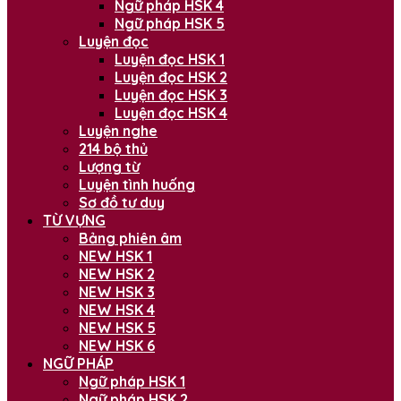
Ngữ pháp HSK 4
Ngữ pháp HSK 5
Luyện đọc
Luyện đọc HSK 1
Luyện đọc HSK 2
Luyện đọc HSK 3
Luyện đọc HSK 4
Luyện nghe
214 bộ thủ
Lượng từ
Luyện tình huống
Sơ đồ tư duy
TỪ VỰNG
Bảng phiên âm
NEW HSK 1
NEW HSK 2
NEW HSK 3
NEW HSK 4
NEW HSK 5
NEW HSK 6
NGỮ PHÁP
Ngữ pháp HSK 1
Ngữ pháp HSK 2