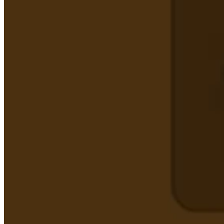
Luyện dịch HSK 2
Luyện dịch HSK 3
Luyện dịch HSK 4
214 BỘ THỦ
FLASHCARD
Flashcard HSK 1
Flashcard HSK 2
Flashcard HSK 3
Flashcard HSK 4
TẢI TÀI LIỆU