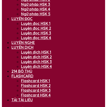
Ngữ pháp HSK 3
Ngữ pháp HSK 4
Ngữ pháp HSK 5
LUYỆN ĐỌC
Luyện đọc HSK 1
Luyện đọc HSK 2
Luyện đọc HSK 3
Luyện đọc HSK 4
LUYỆN NGHE
LUYỆN DỊCH
Luyện dịch HSK 1
Luyện dịch HSK 2
Luyện dịch HSK 3
Luyện dịch HSK 4
214 BỘ THỦ
FLASHCARD
Flashcard HSK 1
Flashcard HSK 2
Flashcard HSK 3
Flashcard HSK 4
TẢI TÀI LIỆU