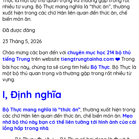
Thực là một bộ thủ quan trọng và thường gặp trong rất
nhiều từ vựng. Bộ Thực mang nghĩa là “thức ăn”, thường
xuất hiện trong các chữ Hán liên quan đến thức ăn, chế
biến món ăn.
Đã được đăng
23 Tháng 5, 2026
Chào mừng các bạn đến với
chuyên mục học 214 bộ thủ
tiếng Trung
trên website
tiengtrungtainha.com ❤️
Trong
bài học này, chúng ta sẽ cùng tìm hiểu
Bộ Thực
. Bộ Thực là
một bộ thủ quan trọng và thường gặp trong rất nhiều từ
vựng.
I, Định nghĩa
Bộ Thực mang nghĩa là “thức ăn”
, thường xuất hiện trong
các chữ Hán liên quan đến thức ăn, chế biến món ăn
.
Mẹo
nhớ bộ thủ này bạn có thể liên tưởng tới hình ảnh của cái
lồng hấp trong nhà
.