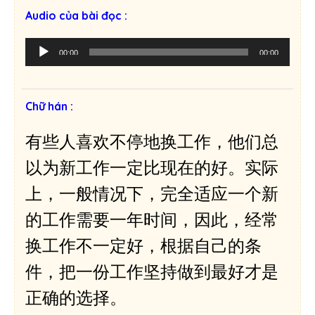
Audio của bài đọc :
T
00:00
00:00
r
ì
n
Chữ hán :
h
p
有些人喜欢不停地换工作，他们总
h
á
以为新工作一定比现在的好。实际
t
上，一般情况下，完全适应一个新
â
m
的工作需要一年时间，因此，经常
t
换工作不一定好，根据自己的条
h
a
件，把一份工作坚持做到最好才是
n
正确的选择。
h