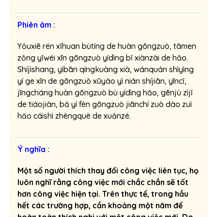
Phiên âm :
Yǒuxiē rén xǐhuan bùtíng de huàn gōngzuò, tāmen
zǒng yǐwéi xīn gōngzuò yídìng bǐ xiànzài de hǎo.
Shíjìshang, yìbān qíngkuàng xià, wánquán shìyìng
yí ge xīn de gōngzuò xūyào yì nián shíjiān, yīncǐ,
jīngcháng huàn gōngzuò bù yídìng hǎo, gēnjù zìjǐ
de tiáojiàn, bǎ yí fèn gōngzuò jiānchí zuò dào zuì
hǎo cáishì zhèngquè de xuǎnzé.
Ý nghĩa :
Một số người thích thay đổi công việc liên tục, họ
luôn nghĩ rằng công việc mới chắc chắn sẽ tốt
hơn công việc hiện tại. Trên thực tế, trong hầu
hết các trường hợp, cần khoảng một năm để
hoàn toàn thích nghi với một công việc mới. Do