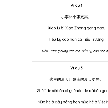
Ví dụ 1
小李比小张更高。
Xiǎo Lǐ bǐ Xiǎo Zhāng gèng gāo.
Tiểu Lý cao hơn cả Tiểu Trương.
Tiểu Trương cũng cao mà Tiểu Lý còn cao 
Ví dụ 3
这里的夏天比越南的夏天更热。
Zhèlǐ de xiàtiān bǐ yuènán de xiàtiān gèn
Mùa hè ở đây nóng hơn mùa hè ở Việt 