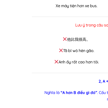
Xe máy tiện hơn xe bus.
Lưu ý trong câu s
他比我很高。
Tā bǐ wǒ hěn gāo.
Anh ấy rất cao hơn tôi.
2, A 
Nghĩa là
“A hơn B điều gì đó”
. Cấu