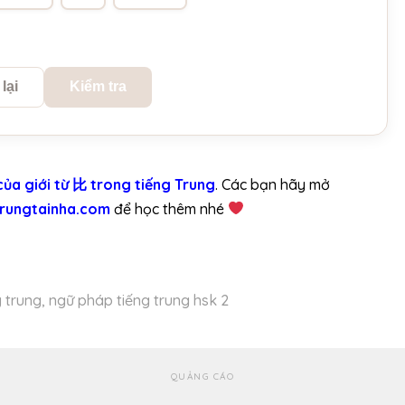
lại
Kiểm tra
ủa giới từ 比 trong tiếng Trung
. Các bạn hãy mở
trungtainha.com
để học thêm nhé
 trung
,
ngữ pháp tiếng trung hsk 2
QUẢNG CÁO