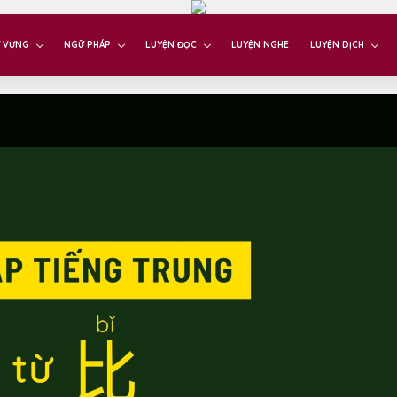
 VỰNG
NGỮ PHÁP
LUYỆN ĐỌC
LUYỆN NGHE
LUYỆN DỊCH