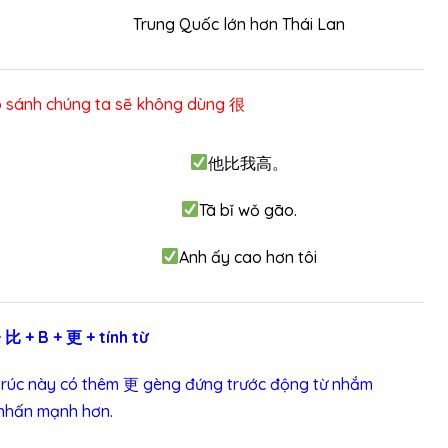
Trung Quốc lớn hơn Thái Lan
o sánh chúng ta sẽ không dùng 很
他比我高。
Tā bǐ wǒ gāo.
Anh ấy cao hơn tôi
+ 比 + B + 更 + tính từ
 trúc này có thêm 更 gèng đứng trước động từ nhắm
nhấn mạnh hơn.