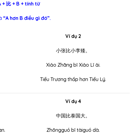
A + 比 + B + tính từ
là
“A hơn B điều gì đó”.
Ví dụ 2
小张比小李矮。
Xiǎo Zhāng bǐ Xiǎo Lǐ ǎi.
Tiểu Trương thấp hơn Tiểu Lý.
Ví dụ 4
中国比泰国大。
àn.
Zhōngguó bǐ tàiguó dà.