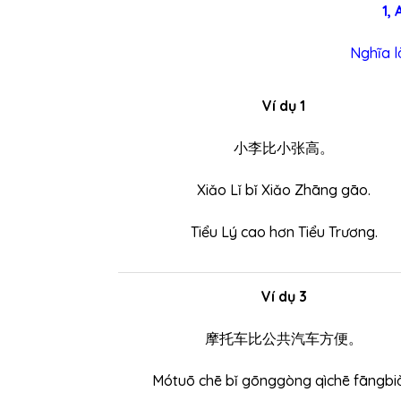
1, 
Nghĩa 
Ví dụ 1
小李比小张高。
Xiǎo Lǐ bǐ Xiǎo Zhāng gāo.
Tiểu Lý cao hơn Tiểu Trương.
Ví dụ 3
摩托车比公共汽车方便。
Mótuō chē bǐ gōnggòng qìchē fāngbi