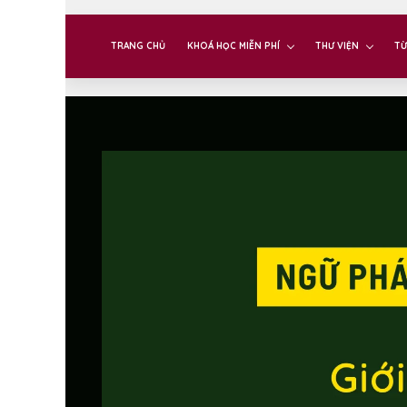
TRANG CHỦ
KHOÁ HỌC MIỄN PHÍ
THƯ VIỆN
TỪ