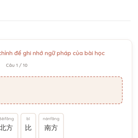
hỉnh để ghi nhớ ngữ pháp của bài học
Câu 1 / 10
Běifāng
bǐ
nánfāng
北方
比
南方