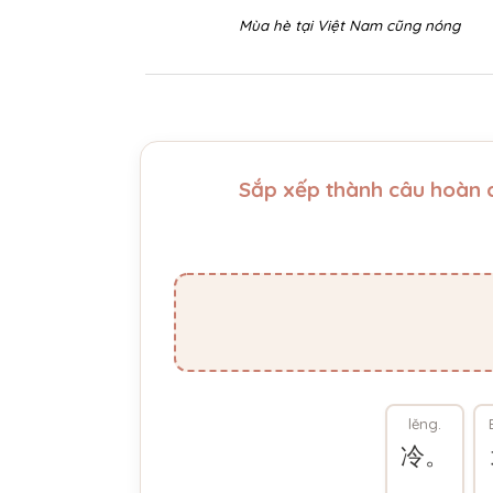
Mùa hè tại Việt Nam cũng nóng
Sắp xếp thành câu hoàn c
lěng.
冷。