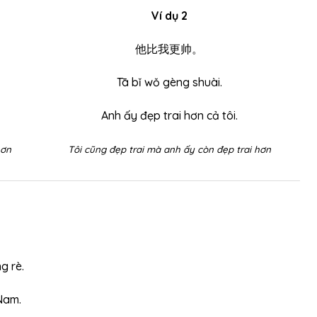
Ví dụ 2
他比我更帅。
Tā bǐ wǒ gèng shuài.
Anh ấy đẹp trai hơn cả tôi.
hơn
Tôi cũng đẹp trai mà anh ấy còn đẹp trai hơn
g rè.
Nam.