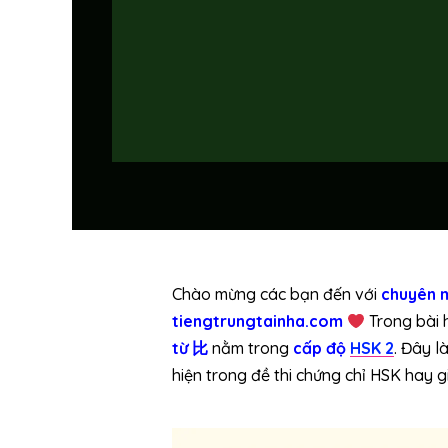
Chào mừng các bạn đến với
chuyên m
tiengtrungtainha.com
Trong bài 
từ
比
nằm trong
cấp độ
HSK 2
.
Đây l
hiện trong đề thi chứng chỉ HSK hay g