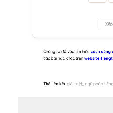
Xếp 
Chúng ta đã vừa tìm hiểu
cách dùng c
các bài học khác trên
website tieng
Thẻ liên kết
giới từ 比
,
ngữ pháp tiếng