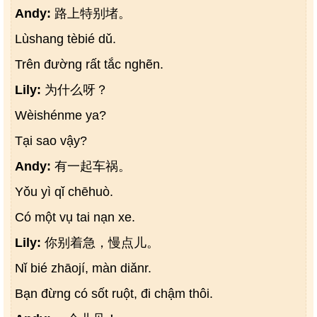
Andy:
路上特别堵。
Lùshang tèbié dǔ.
Trên đường rất tắc nghẽn.
Lily:
为什么呀？
Wèishénme ya?
Tại sao vậy?
Andy:
有一起车祸。
Yǒu yì qǐ chēhuò.
Có một vụ tai nạn xe.
Lily:
你别着急，慢点儿。
Nǐ bié zhāojí, màn diǎnr.
Bạn đừng có sốt ruột, đi chậm thôi.