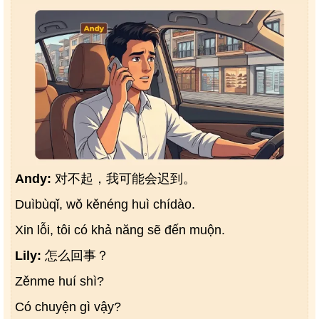
Andy:
对不起，我可能会迟到。
Duìbùqǐ, wǒ kěnéng huì chídào.
Xin lỗi, tôi có khả năng sẽ đến muộn.
Lily:
怎么回事？
Zěnme huí shì?
Có chuyện gì vậy?