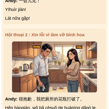
Andy:
一会儿见！
Yīhuìr jiàn!
Lát nữa gặp!
Hội thoại 2 : Xin lỗi vì làm vỡ bình hoa
Andy:
很抱歉，我把厕所的花瓶打破了。
Hěn bàoqiàn, wǒ bǎ cèsuǒ de huāpíng dǎpò le.