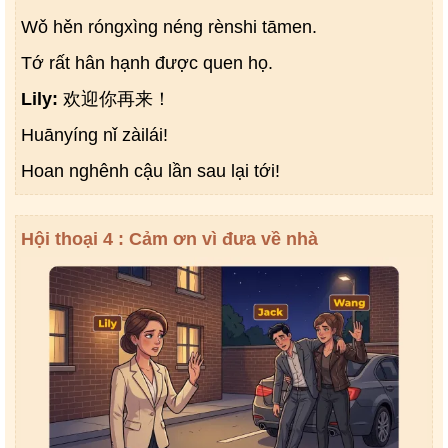
Wǒ hěn róngxìng néng rènshi tāmen.
Tớ rất hân hạnh được quen họ.
Lily:
欢迎你再来！
Huānyíng nǐ zàilái!
Hoan nghênh cậu lần sau lại tới!
Hội thoại 4 : Cảm ơn vì đưa về nhà