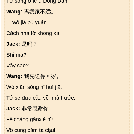
Tớ sống ở khu Dong Dan.
Wang:
离我家不远。
Lí wǒ jiā bù yuǎn.
Cách nhà tớ không xa.
Jack:
是吗？
Shì ma?
Vậy sao?
Wang:
我先送你回家。
Wǒ xiān sòng nǐ huí jiā.
Tớ sẽ đưa cậu về nhà trước.
Jack:
非常感谢你！
Fēicháng gǎnxiè nǐ!
Vô cùng cảm tạ cậu!