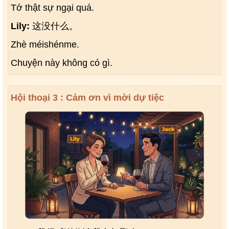
Tớ thật sự ngại quá.
Lily:
这没什么。
Zhè méishénme.
Chuyện này không có gì.
Hội thoại 3 : Cảm ơn vì mời dự tiệc