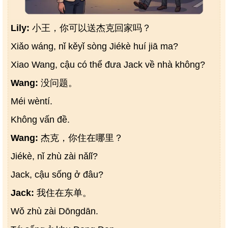
Lily:
小王，你可以送杰克回家吗？
Xiǎo wáng, nǐ kěyǐ sòng Jiékè huí jiā ma?
Xiao Wang, cậu có thể đưa Jack về nhà không?
Wang:
没问题。
Méi wèntí.
Không vấn đề.
Wang:
杰克，你住在哪里？
Jiékè, nǐ zhù zài nǎlǐ?
Jack, cậu sống ở đâu?
Jack:
我住在东单。
Wǒ zhù zài Dōngdān.