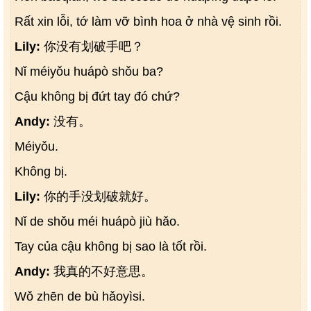
Rất xin lỗi, tớ làm vỡ bình hoa ở nhà vệ sinh rồi.
Lily:
你没有划破手吧？
Nǐ méiyǒu huápò shǒu ba?
Cậu không bị đứt tay đó chứ?
Andy:
没有。
Méiyǒu.
Không bị.
Lily:
你的手没划破就好。
Nǐ de shǒu méi huápò jiù hǎo.
Tay của cậu không bị sao là tốt rồi.
Andy:
我真的不好意思。
Wǒ zhēn de bù hǎoyìsi.