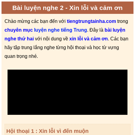
Bài luyện nghe 2 - Xin lỗi và cảm ơn
Chào mừng các bạn đến với
tiengtrungtainha.com
trong
chuyên mục
luyện nghe tiếng Trung
. Đây là
bài luyện
nghe thứ hai
với
nội dung
về
xin lỗi và cảm ơn
. Các bạn
hãy tập trung lắng nghe từng hội thoại và học từ vựng
quan trọng nhé.
Hội thoại 1 : Xin lỗi vì đến muộn