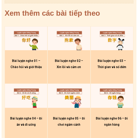
Xem thêm các bài tiếp theo
Bài luyện nghe 01 –
Bài luyện nghe 02 –
Bài luyện nghe 03 –
Chào hỏi và giới thiệu
Xin lỗi và cảm ơn
Thời gian và số đếm
Bài luyện nghe 04 – Đi
Bài luyện nghe 05 – Đi
Bài luyện nghe 06 – Đi
ăn và đi uống
chơi ngắm cảnh
ngân hàng