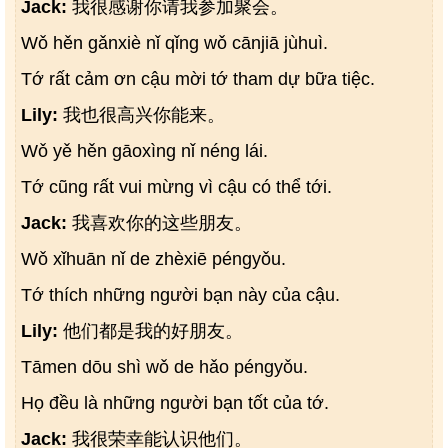
Jack:
我很感谢你请我参加聚会。
Wǒ hěn gǎnxiè nǐ qǐng wǒ cānjiā jùhuì.
Tớ rất cảm ơn cậu mời tớ tham dự bữa tiệc.
Lily:
我也很高兴你能来。
Wǒ yě hěn gāoxìng nǐ néng lái.
Tớ cũng rất vui mừng vì cậu có thể tới.
Jack:
我喜欢你的这些朋友。
Wǒ xǐhuān nǐ de zhèxiē péngyǒu.
Tớ thích những người bạn này của cậu.
Lily:
他们都是我的好朋友。
Tāmen dōu shì wǒ de hǎo péngyǒu.
Họ đều là những người bạn tốt của tớ.
Jack:
我很荣幸能认识他们。