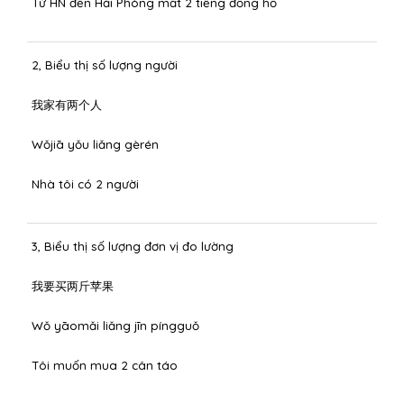
Từ HN đến Hải Phòng mất 2 tiếng đồng hồ
2, Biểu thị số lượng người
我家有两个人
Wǒjiā yǒu liǎng gèrén
Nhà tôi có 2 người
3, Biểu thị số lượng đơn vị đo lường
我要买两斤苹果
Wǒ yāomǎi liǎng jīn píngguǒ
Tôi muốn mua 2 cân táo