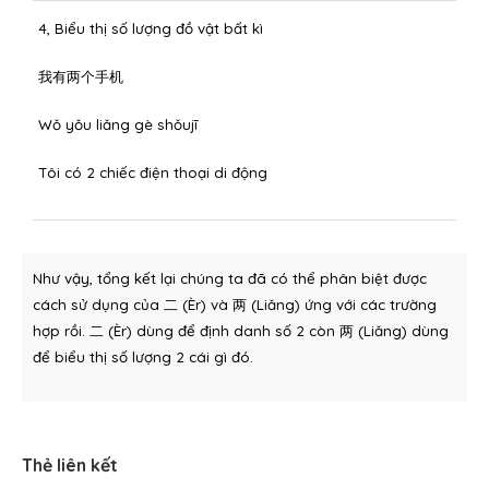
4, Biểu thị số lượng đồ vật bất kì
我有两个手机
Wǒ yǒu liǎng gè shǒujī
Tôi có 2 chiếc điện thoại di động
Như vậy, tổng kết lại chúng ta đã có thể phân biệt được
cách sử dụng của 二 (Èr) và 两 (Liǎng) ứng với các trường
hợp rồi. 二 (Èr) dùng để định danh số 2 còn 两 (Liǎng) dùng
để biểu thị số lượng 2 cái gì đó.
Thẻ liên kết