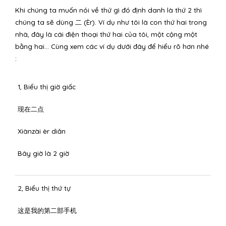
Khi chúng ta muốn nói về thứ gì đó định danh là thứ 2 thì
chúng ta sẽ dùng 二 (Èr). Ví dụ như tôi là con thứ hai trong
nhà, đây là cái điện thoại thứ hai của tôi, một cộng một
bằng hai… Cùng xem các ví dụ dưới đây để hiểu rõ hơn nhé
:
1, Biểu thị giờ giấc
现在二点
Xiànzài èr diǎn
Bây giờ là 2 giờ
2, Biểu thị thứ tự
这是我的第二部手机