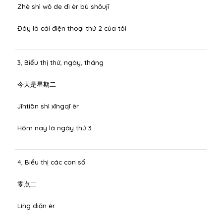
Zhè shì wǒ de dì èr bù shǒujī
Đây là cái điện thoại thứ 2 của tôi
3, Biểu thị thứ, ngày, tháng
今天是星期二
Jīntiān shì xīngqī èr
Hôm nay là ngày thứ 3
4, Biểu thị các con số
零点二
Líng diǎn èr