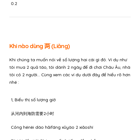
0.2
Khi nào dùng 两 (Liǎng)
Khi chúng ta muốn nói về số lượng hai cái gì đó. Ví dụ như
tôi mua 2 quả táo, tôi dành 2 ngày để đi chơi Châu Âu, nhà
tôi có 2 người… Cùng xem các ví dụ dưới đây để hiểu rõ hơn
nhé :
1, Biểu thị số lượng giờ
从河内到海防需要2小时
Cóng hénèi dào hǎifáng xūyào 2 xiǎoshí