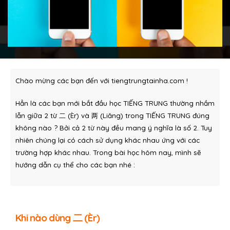
Chào mừng các bạn đến với tiengtrungtainha.com !
Hẳn là các bạn mới bắt đầu học TIẾNG TRUNG thường nhầm
lẫn giữa 2 từ 二 (Èr) và 两 (Liǎng) trong TIẾNG TRUNG đúng
không nào ? Bởi cả 2 từ này đều mang ý nghĩa là số 2. Tuy
nhiên chúng lại có cách sử dụng khác nhau ứng với các
trường hợp khác nhau. Trong bài học hôm nay, mình sẽ
hướng dẫn cụ thể cho các bạn nhé :
Khi nào dùng 二 (Èr)