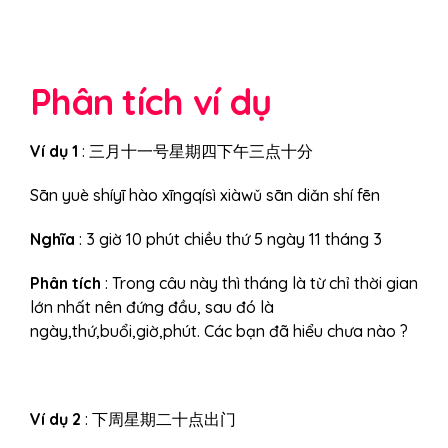
Phân tích ví dụ
Ví dụ 1
: 三月十一号星期四下午三点十分
Sān yuè shíyī hào xīngqísì xiàwǔ sān diǎn shí fēn
Nghĩa
: 3 giờ 10 phút chiều thứ 5 ngày 11 tháng 3
Phân tích
: Trong câu này thì tháng là từ chỉ thời gian
lớn nhất nên đứng đầu, sau đó là
ngày,thứ,buổi,giờ,phút. Các bạn đã hiểu chưa nào ?
Ví dụ 2
: 下周星期二十点出门