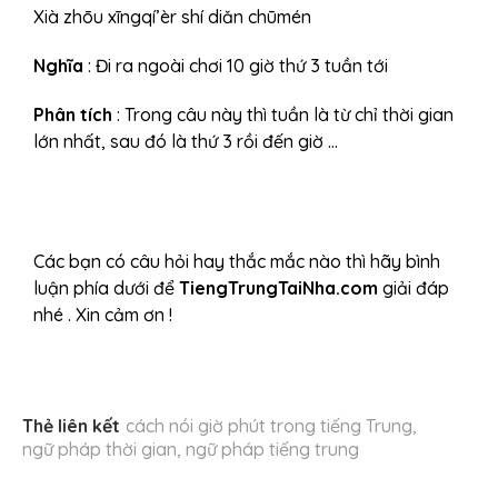
Xià zhōu xīngqí’èr shí diǎn chūmén
Nghĩa
: Đi ra ngoài chơi 10 giờ thứ 3 tuần tới
Phân tích
: Trong câu này thì tuần là từ chỉ thời gian
lớn nhất, sau đó là thứ 3 rồi đến giờ …
Các bạn có câu hỏi hay thắc mắc nào thì hãy bình
luận phía dưới để
TiengTrungTaiNha.com
giải đáp
nhé . Xin cảm ơn !
Thẻ liên kết
cách nói giờ phút trong tiếng Trung
,
ngữ pháp thời gian
,
ngữ pháp tiếng trung