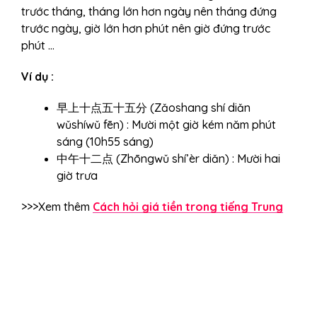
trước tháng, tháng lớn hơn ngày nên tháng đứng
trước ngày, giờ lớn hơn phút nên giờ đứng trước
phút …
Ví dụ :
早上十点五十五分 (Zǎoshang shí diǎn
wǔshíwǔ fēn) : Mười một giờ kém năm phút
sáng (10h55 sáng)
中午十二点 (Zhōngwǔ shí’èr diǎn) : Mười hai
giờ trưa
>>>Xem thêm
Cách hỏi giá tiền trong tiếng Trung