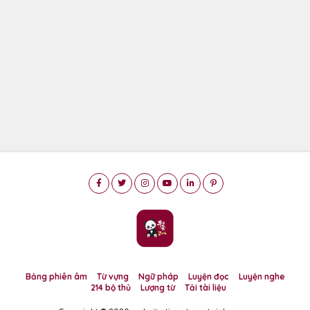
Bảng phiên âm
Từ vựng
Ngữ pháp
Luyện đọc
Luyện nghe
214 bộ thủ
Lượng từ
Tải tài liệu