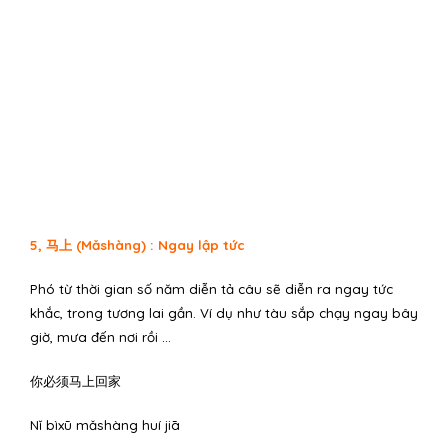
5, 马上 (Mǎshàng) : Ngay lập tức
Phó từ thời gian số năm diễn tả câu sẽ diễn ra ngay tức
khắc, trong tương lai gần. Ví dụ như tàu sắp chạy ngay bây
giờ, mưa đến nơi rồi …
你必须马上回家
Nǐ bìxū mǎshàng huí jiā