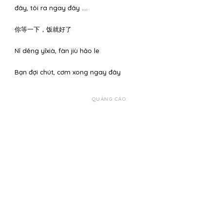
đây, tôi ra ngay đây ….
你等一下，饭就好了
Nǐ děng yīxià, fàn jiù hǎo le
Bạn đợi chút, cơm xong ngay đây
QUẢNG CÁO