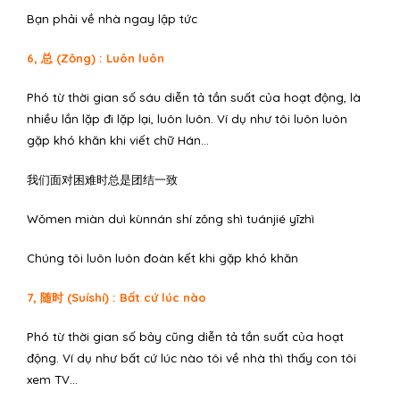
Bạn phải về nhà ngay lập tức
6, 总 (Zǒng) : Luôn luôn
Phó từ thời gian số sáu diễn tả tần suất của hoạt động, là
nhiều lần lặp đi lặp lại, luôn luôn. Ví dụ như tôi luôn luôn
gặp khó khăn khi viết chữ Hán…
我们面对困难时总是团结一致
Wǒmen miàn duì kùnnán shí zǒng shì tuánjié yīzhì
Chúng tôi luôn luôn đoàn kết khi gặp khó khăn
7, 随时 (Suíshí) : Bất cứ lúc nào
Phó từ thời gian số bảy cũng diễn tả tần suất của hoạt
động. Ví dụ như bất cứ lúc nào tôi về nhà thì thấy con tôi
xem TV…