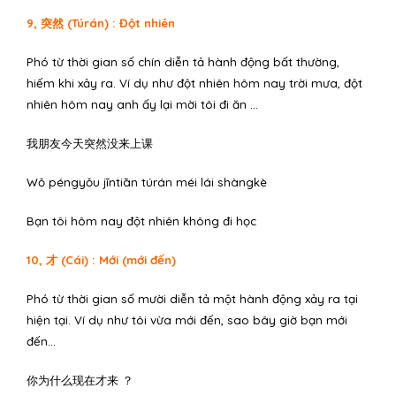
9, 突然 (Túrán) : Đột nhiên
Phó từ thời gian số chín diễn tả hành động bất thường,
hiếm khi xảy ra. Ví dụ như đột nhiên hôm nay trời mưa, đột
nhiên hôm nay anh ấy lại mời tôi đi ăn …
我朋友今天突然没来上课
Wǒ péngyǒu jīntiān túrán méi lái shàngkè
Bạn tôi hôm nay đột nhiên không đi học
10, 才 (Cái) : Mới (mới đến)
Phó từ thời gian số mười diễn tả một hành động xảy ra tại
hiện tại. Ví dụ như tôi vừa mới đến, sao bây giờ bạn mới
đến…
你为什么现在才来 ？