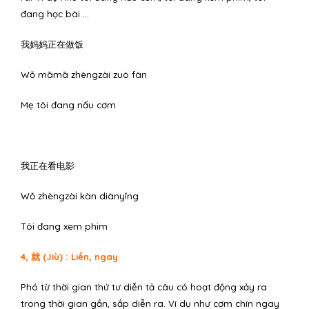
đang học bài …
我妈妈正在做饭
Wǒ māmā zhèngzài zuò fàn
Mẹ tôi đang nấu cơm
我正在看电影
Wǒ zhèngzài kàn diànyǐng
Tôi đang xem phim
4, 就 (Jiù) : Liền, ngay
Phó từ thời gian thứ tư diễn tả câu có hoạt động xảy ra
trong thời gian gần, sắp diễn ra. Ví dụ như cơm chín ngay