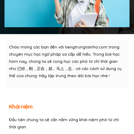
Chào mừng các bạn đến với tiengtrungtainha.com trong
chuyên mục học ngữ pháp sơ cấp dễ hiểu. Trong bài học
hôm nay, chúng ta sẽ cùng học các phó từ chỉ thời gian
như 已经，刚，正在，就，马上，总… và các cách sử dụng cụ
thể của chúng. Hãy tập trung theo dõi bài học nhé !
Khái niệm
Đầu tiên chúng ta sẽ cần nắm vững khái niệm phó từ chỉ
thời gian.