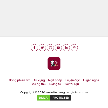
Bảng phiên âm
Từ vựng
Ngữ pháp
Luyện đọc
Luyện nghe
214 bộ thủ
Lượng từ
Tải tài liệu
Copyright © 2020 website tiengtrungtainha.com