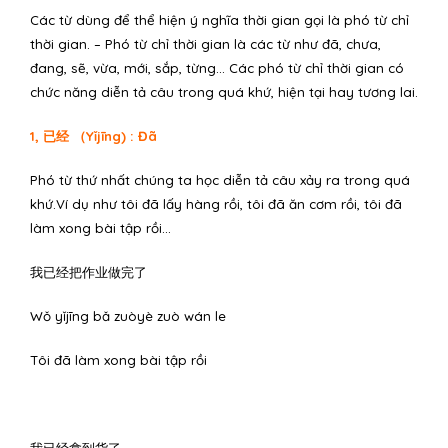
Các từ dùng để thể hiện ý nghĩa thời gian gọi là phó từ chỉ
thời gian. – Phó từ chỉ thời gian là các từ như đã, chưa,
đang, sẽ, vừa, mới, sắp, từng… Các phó từ chỉ thời gian có
chức năng diễn tả câu trong quá khứ, hiện tại hay tương lai.
1, 已经 （Yǐjīng) : Đã
Phó từ thứ nhất chúng ta học diễn tả câu xảy ra trong quá
khứ.Ví dụ như tôi đã lấy hàng rồi, tôi đã ăn cơm rồi, tôi đã
làm xong bài tập rồi…
我已经把作业做完了
Wǒ yǐjīng bǎ zuòyè zuò wán le
Tôi đã làm xong bài tập rồi
我已经拿到货了