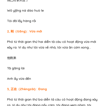
Wǒ yǐjīng ná dào huò le
Tôi đã lấy hàng rồi
2, 刚（Gāng) : Vừa mới
Phó từ thời gian thứ hai diễn tả câu có hoạt động vừa mới
xảy ra. Ví dụ như tôi vừa về nhà, tôi vừa ăn cơm xong…
他刚来
Tā gāng lái
Anh ấy vừa đến
3, 正在（Zhèngzài) : Đang
Phó từ thời gian thứ ba diễn tả câu có hoạt động đang xảy
ra. Ví dụ như tôi đang nấu cơm, tôi đang xem phim, tôi