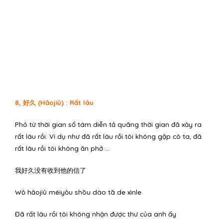
8, 好久 (Hǎojiǔ) : Rất lâu
Phó từ thời gian số tám diễn tả quãng thời gian đã xảy ra
rất lâu rồi. Ví dụ như đã rất lâu rồi tôi không gặp cô ta, đã
rất lâu rồi tôi không ăn phở …
我好久没有收到他的信了
Wǒ hǎojiǔ méiyǒu shōu dào tā de xìnle
Đã rất lâu rồi tôi không nhận được thư của anh ấy