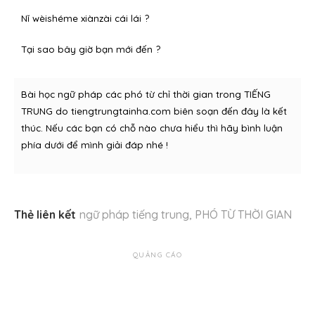
Nǐ wèishéme xiànzài cái lái ?
Tại sao bây giờ bạn mới đến ?
Bài học ngữ pháp các phó từ chỉ thời gian trong TIẾNG
TRUNG do tiengtrungtainha.com biên soạn đến đây là kết
thúc. Nếu các bạn có chỗ nào chưa hiểu thì hãy bình luận
phía dưới để mình giải đáp nhé !
Thẻ liên kết
ngữ pháp tiếng trung
,
PHÓ TỪ THỜI GIAN
QUẢNG CÁO