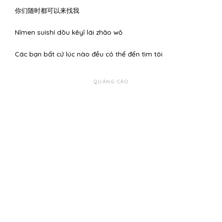
你们随时都可以来找我
Nǐmen suíshí dōu kěyǐ lái zhǎo wǒ
Các bạn bất cứ lúc nào đều có thể đến tìm tôi
QUẢNG CÁO