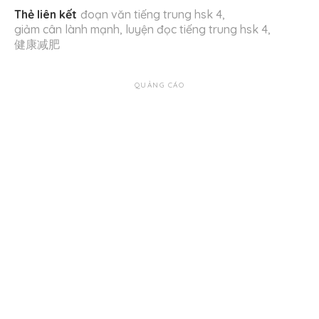
Thẻ liên kết
đoạn văn tiếng trung hsk 4
,
giảm cân lành mạnh
,
luyện đọc tiếng trung hsk 4
,
健康减肥
QUẢNG CÁO