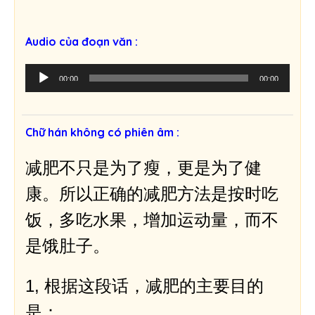
Audio của đoạn văn :
T
00:00
00:00
r
ì
n
Chữ hán không có phiên âm :
h
p
减肥不只是为了瘦，更是为了健
h
á
康。所以正确的减肥方法是按时吃
t
饭，多吃水果，增加运动量，而不
â
m
是饿肚子。
t
h
1, 根据这段话，减肥的主要目的
a
n
是：