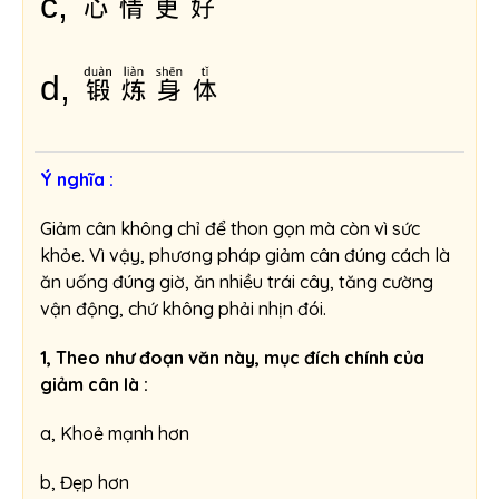
c,
锻炼身体
d,
Ý nghĩa :
Giảm cân không chỉ để thon gọn mà còn vì sức
khỏe. Vì vậy, phương pháp giảm cân đúng cách là
ăn uống đúng giờ, ăn nhiều trái cây, tăng cường
vận động, chứ không phải nhịn đói.
1, Theo như đoạn văn này, mục đích chính của
giảm cân là :
a, Khoẻ mạnh hơn
b, Đẹp hơn