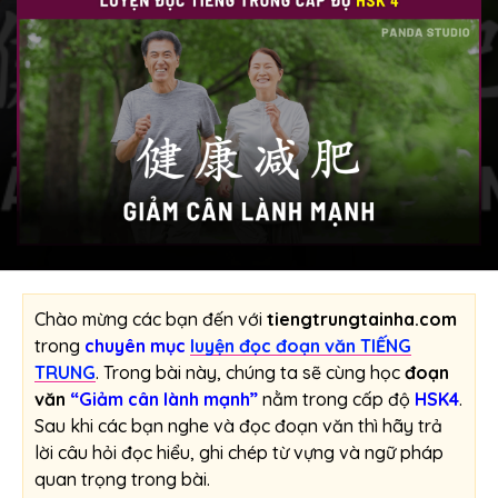
Chào mừng các bạn đến với
tiengtrungtainha.com
trong
chuyên mục
luyện đọc đoạn văn TIẾNG
TRUNG
. Trong bài này, chúng ta sẽ cùng học
đoạn
văn
“Giảm cân lành mạnh”
nằm trong cấp độ
HSK4
.
Sau khi các bạn nghe và đọc đoạn văn thì hãy trả
lời câu hỏi đọc hiểu, ghi chép từ vựng và ngữ pháp
quan trọng trong bài.