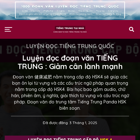
LUYỆN ĐỌC TIẾNG TRUNG QUỐC
Luyện đọc đoạn văn TIẾNG
TRUNG : Giảm cân lành mạnh
Đoạn văn 健康减肥 nằm trong cấp độ HSK4 sẽ giúp các
bạn ôn lại từ vựng và các cấu trúc ngữ pháp quan trọng
nằm trong cấp độ HSK4. Bài học bao gồm audio, chữ
hán, phiên âm, ý nghĩa, giải thích từ vựng và cấu trúc ngữ
pháp. Đoạn văn do trung tâm Tiếng Trung Panda HSK
biên soạn.
Đã được đăng
3 Tháng 1, 2025