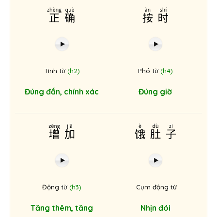
正确
按时
Tính từ
(h2)
Phó từ
(h4)
Đúng đắn, chính xác
Đúng giờ
增加
饿肚子
Động từ
(h3)
Cụm động từ
Tăng thêm, tăng
Nhịn đói