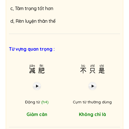
c, Tâm trạng tốt hơn
d, Rèn luyện thân thể
Từ vựng quan trọng :
减肥
不只是
Động từ
(h4)
Cụm từ thường dùng
Giảm cân
Không chỉ là