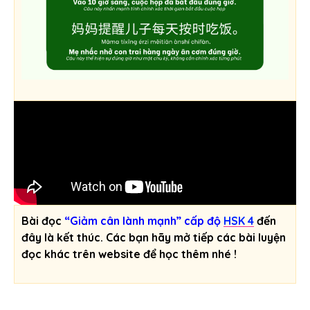
Bài đọc
“Giảm cân lành mạnh” cấp độ
HSK 4
đến
đây là kết thúc. Các bạn hãy mở tiếp các bài luyện
đọc khác trên website để học thêm nhé !