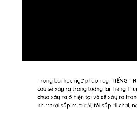
Trong bài học ngữ pháp này,
TIẾNG T
câu sẽ xảy ra trong tương lai Tiếng Trun
chưa xảy ra ở hiện tại và sẽ xảy ra trong
như : trời sắp mưa rồi, tôi sắp đi chơi, n