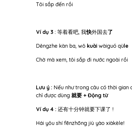
Tôi sắp đến rồi
Ví dụ 3
: 等着看吧, 我
快
外国去
了
Děngzhe kàn ba, wǒ
kuài
wàiguó qù
le
Chờ mà xem, tôi sắp đi nước ngoài rồi
Lưu ý :
Nếu như trong câu có thời gian c
chỉ được dùng
就要 + Động từ
Ví dụ 4 :
还有十分钟就要下课了 !
Hái yǒu shí fēnzhōng jiù yào xiàkèle!