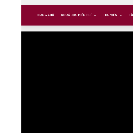
TRANG CHỦ
KHOÁ HỌC MIỄN PHÍ
THƯ VIỆN
TỪ