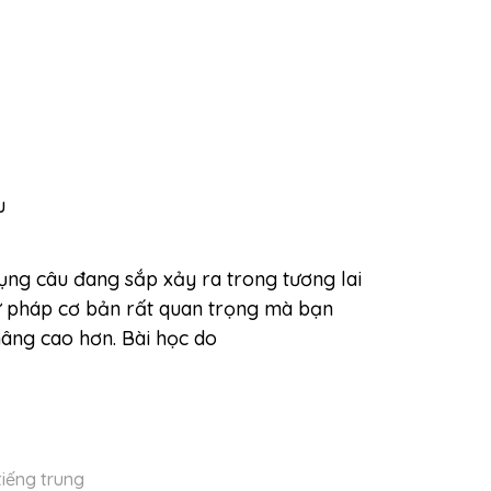
u
ụng câu đang sắp xảy ra trong tương lai
ữ pháp cơ bản rất quan trọng mà bạn
nâng cao hơn. Bài học do
iếng trung