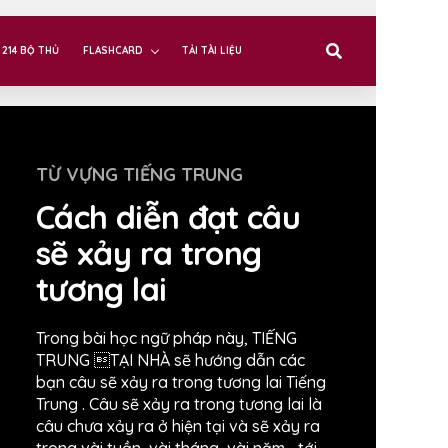
214 BỘ THỦ
FLASHCARD
TẢI TÀI LIỆU
TỪ VỰNG TIẾNG TRUNG
Cách diễn đạt câu
sẽ xảy ra trong
tương lai
Trong bài học ngữ pháp này, TIẾNG
TRUNG TẠI NHÀ sẽ hướng dẫn các
bạn câu sẽ xảy ra trong tương lai Tiếng
Trung . Câu sẽ xảy ra trong tương lai là
câu chưa xảy ra ở hiện tại và sẽ xảy ra