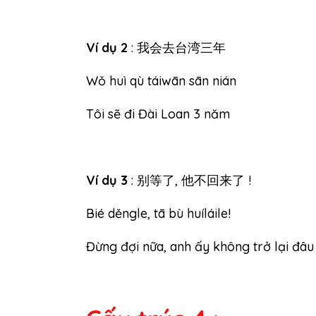
Ví dụ 2
: 我会去台湾三年
Wǒ huì qù táiwān sān nián
Tôi sẽ đi Đài Loan 3 năm
Ví dụ 3
: 别等了, 他不回来了 !
Bié děngle, tā bù huíláile!
Đừng đợi nữa, anh ấy không trở lại đâu 