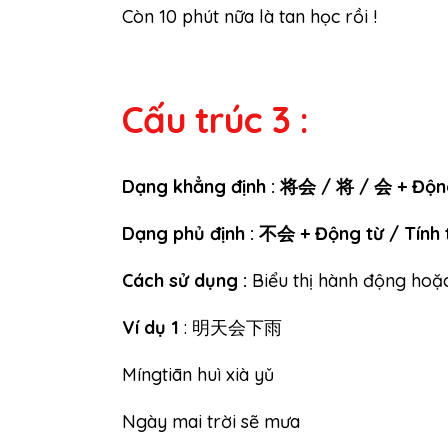
Còn 10 phút nữa là tan học rồi !
Cấu trúc 3 :
Dạng khẳng định : 将会 / 将 / 会 + Động
Dạng phủ định : 不会 + Động từ / Tính 
Cách sử dụng :
Biểu thị hành động hoặc 
Ví dụ 1
: 明天会下雨
Míngtiān huì xià yǔ
Ngày mai trời sẽ mưa