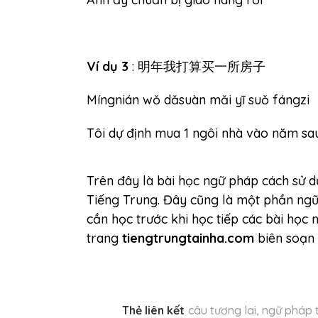
Ví dụ 3
: 明年我打算买一所房子
Míngnián wǒ dǎsuàn mǎi yī suǒ fángzi
Tôi dự định mua 1 ngôi nhà vào năm sa
Trên đây là bài học ngữ pháp cách sử d
Tiếng Trung. Đây cũng là một phần ng
cần học trước khi học tiếp các bài học 
trang
tiengtrungtainha.com
biên soạn
Thẻ liên kết
câu tương lai
,
ngữ pháp t