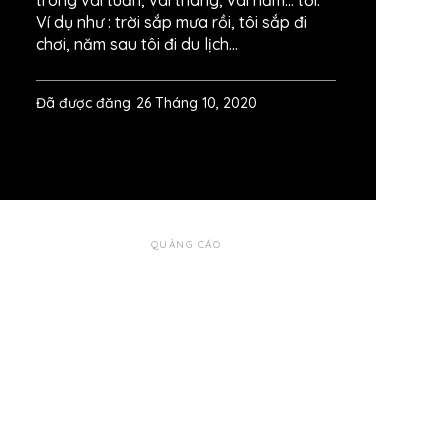
trong vài tuần, vài tháng, vài năm… tới.
Ví dụ như : trời sắp mưa rồi, tôi sắp đi
chơi, năm sau tôi đi du lịch…
Đã được đăng
26 Tháng 10, 2020
QUẢNG CÁO