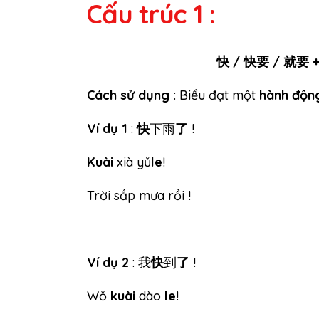
Cấu trúc 1 :
快 / 快要 / 就要 + 
Cách sử dụng :
Biểu đạt một
hành động
Ví dụ 1
:
快
下雨
了
!
Kuài
xià yǔ
le
!
Trời sắp mưa rồi !
Ví dụ 2
: 我
快
到
了
!
Wǒ
kuài
dào
le
!