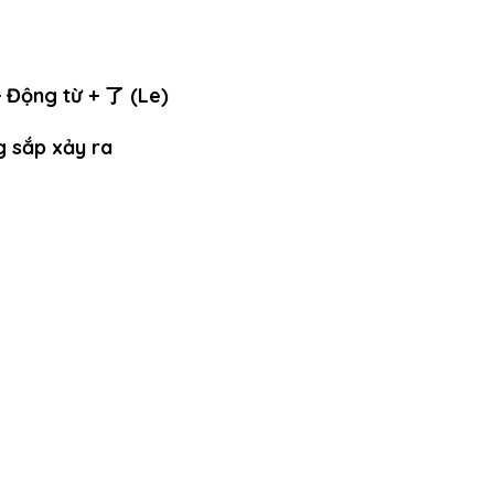
Động từ + 了 (Le)
 sắp xảy ra