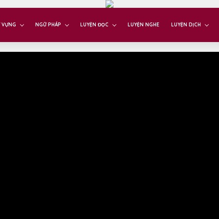
 VỰNG
NGỮ PHÁP
LUYỆN ĐỌC
LUYỆN NGHE
LUYỆN DỊCH