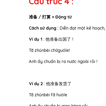
Cấu trúc 4 :
准备 / 打算 + Động từ
Cách sử dụng :
Diễn đạt một kế hoạch, 
Ví dụ 1
: 他准备出国了 !
Tā zhǔnbèi chūguóle!
Anh ấy chuẩn bị ra nước ngoài rồi !
Ví dụ 2
: 他准备发货了
Tā zhǔnbèi fā huòle
Anh ấy chuẩn bị giao hàng rồi