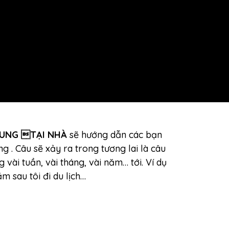
RUNG TẠI NHÀ
sẽ hướng dẫn các bạn
g . Câu sẽ xảy ra trong tương lai là câu
 vài tuần, vài tháng, vài năm… tới. Ví dụ
ăm sau tôi đi du lịch…