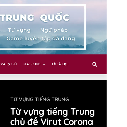
214 BỘ THỦ
FLASHCARD
TẢI TÀI LIỆU
TỪ VỰNG TIẾNG TRUNG
Từ vựng tiếng Trung
chủ đề Virut Corona