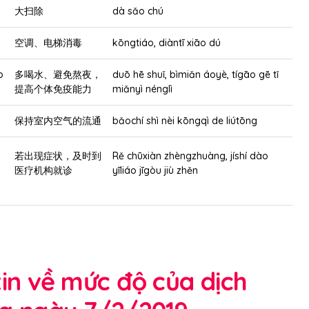
大扫除
dà sǎo chú
空调、电梯消毒
kōngtiáo, diàntī xiāo dú
o
多喝水、避免熬夜，
duō hē shuǐ, bìmiǎn áoyè, tígāo gē tǐ
提高个体免疫能力
miǎnyì nénglì
保持室内空气的流通
bǎochí shì nèi kōngqì de liútōng
若出现症状，及时到
Rě chūxiàn zhèngzhuàng, jíshí dào
医疗机构就诊
yīliáo jīgòu jiù zhěn
tin về mức độ của dịch