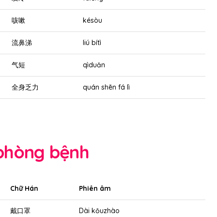
咳嗽
késòu
流鼻涕
liú bítì
气短
qìduǎn
全身乏力
quán shēn fá lì
 phòng bệnh
Chữ Hán
Phiên âm
戴口罩
Dài kǒuzhào