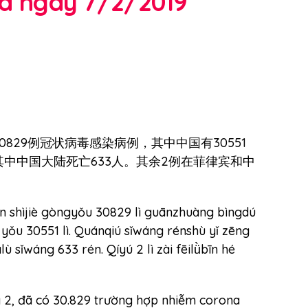
na ngày 7/2/2019
0829例冠状病毒感染病例，其中中国有30551
其中中国大陆死亡633人。其余2例在菲律宾和中
uán shìjiè gòngyǒu 30829 lì guānzhuàng bìngdú
yǒu 30551 lì. Quánqiú sǐwáng rénshù yǐ zēng
ù sǐwáng 633 rén. Qíyú 2 lì zài fēilǜbīn hé
g 2, đã có 30.829 trường hợp nhiễm corona