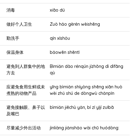
消毒
xiāo dú
做好个人卫生
Zuò hǎo gèrén wèishēng
勤洗手
qín xǐshǒu
保温身体
bǎowēn shēntǐ
避免到人群集中的地
Bìmiǎn dào rénqún jízhōng dì dìfāng
方去
qù
应避免食用生鲜或未
yīng bìmiǎn shíyòng shēng xiān huò
煮熟的动物产品
wèi zhǔ shú de dòngwù chǎnpǐn
避免接触眼、鼻子以
bìmiǎn jiēchù yǎn, bí zǐ yǐjí zuǐbā
及嘴巴
尽量减少外出活动
jìnliàng jiǎnshǎo wài chū huódòng: