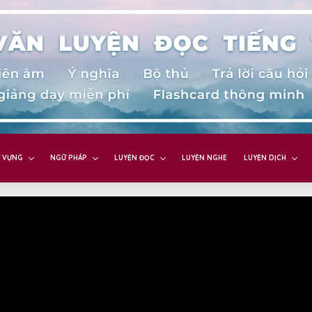
 VỰNG
NGỮ PHÁP
LUYỆN ĐỌC
LUYỆN NGHE
LUYỆN DỊCH