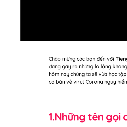
Chào mừng các bạn đến với
Tien
đang gây ra những lo lắng không 
hôm nay chúng ta sẽ vừa học tập
cơ bản về virut Corona nguy hiểm
1.Những tên gọi 