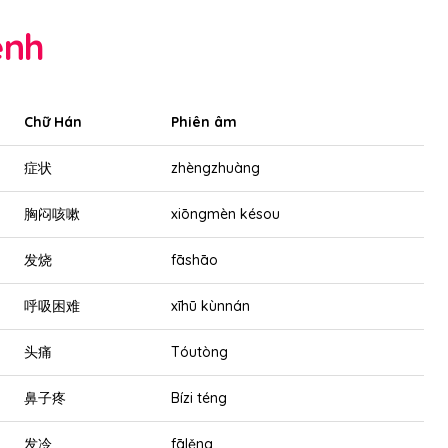
bệnh
Chữ Hán
Phiên âm
症状
zhèngzhuàng
胸闷咳嗽
xiōngmèn késou
发烧
fāshāo
呼吸困难
xīhū kùnnán
头痛
Tóutòng
鼻子疼
Bízi téng
发冷
fālěng