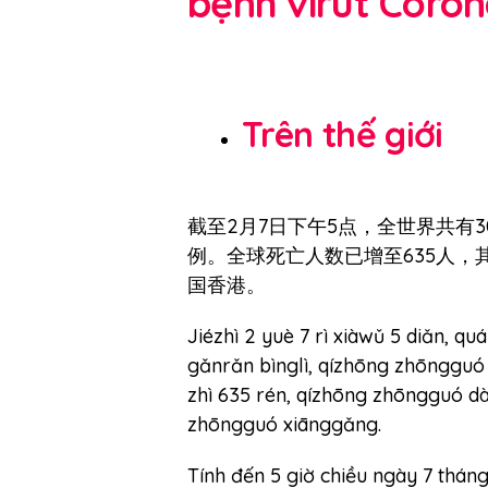
bệnh virut Coro
Trên thế giới
截至2月7日下午5点，全世界共有3
例。全球死亡人数已增至635人，
国香港。
Jiézhì 2 yuè 7 rì xiàwǔ 5 diǎn, q
gǎnrǎn bìnglì, qízhōng zhōngguó 
zhì 635 rén, qízhōng zhōngguó dàl
zhōngguó xiānggǎng.
Tính đến 5 giờ chiều ngày 7 thán