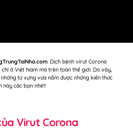
gTrungTaiNha.com
. Dịch bệnh virut Corona
chỉ ở Việt Nam mà trên toàn thế giới. Do vậy,
 những từ vựng vừa nắm được những kiến thức
 này các bạn nhé!!
của Virut Corona