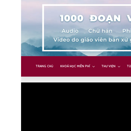
TRANG CHỦ
KHOÁ HỌC MIỄN PHÍ
THƯ VIỆN
TỪ