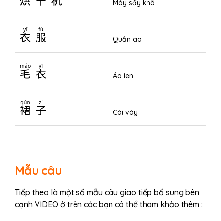
Máy sấy khô
衣服
Quần áo
毛衣
Áo len
裙子
Cái váy
Mẫu câu
Tiếp theo là một số mẫu câu giao tiếp bổ sung bên
cạnh VIDEO ở trên các bạn có thể tham khảo thêm :