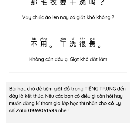
Vậy chiếc áo len này có giặt khô không ?
不用。干洗很贵。
Không cần đâu ạ. Giặt khô đắt lắm
Bài học chủ đề tiệm giặt đồ trong TIẾNG TRUNG đến
đây là kết thúc. Nếu các bạn có điều gì cần hỏi hay
muốn đăng kí tham gia lớp học thì nhắn cho
cô Ly
số Zalo 0969051583
nhé !