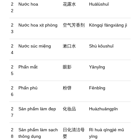
2
Nước hoa
花露水
Huālùshuǐ
2
2
Nước hoa xịt phòng
空气芳香剂
Kōngqì fāngxiāng jì
3
2
Nước súc miệng
漱口水
Shù kǒushuǐ
4
2
Phấn mắt
眼影
Yǎnyǐng
5
2
Phấn phủ
粉饼
Fěnbǐng
6
2
Sản phẩm làm đẹp
化妆品
Huàzhuāngpǐn
7
2
Sản phẩm làm sạch
日化清洁母
Rì huà qīngjié mǔ
8
thông dụng
婴
yīng