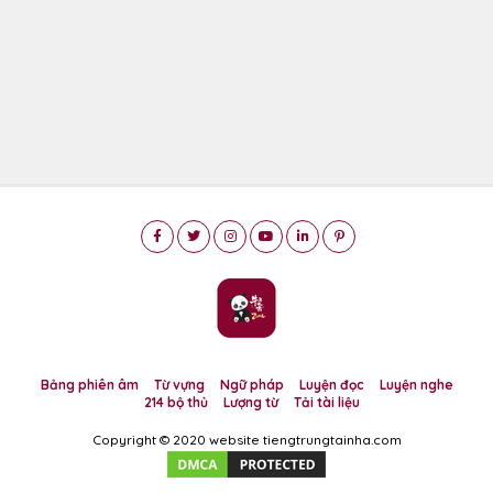
Bảng phiên âm
Từ vựng
Ngữ pháp
Luyện đọc
Luyện nghe
214 bộ thủ
Lượng từ
Tải tài liệu
Copyright © 2020 website tiengtrungtainha.com