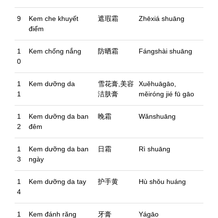
9
Kem che khuyết
遮瑕霜
Zhēxiá shuāng
điểm
1
Kem chống nắng
防晒霜
Fángshài shuāng
0
1
Kem dưỡng da
雪花膏,美容
Xuěhuāgāo,
1
洁肤膏
měiróng jié fū gāo
1
Kem dưỡng da ban
晚霜
Wǎnshuāng
2
đêm
1
Kem dưỡng da ban
日霜
Rì shuāng
3
ngày
1
Kem dưỡng da tay
护手黄
Hù shǒu huáng
4
1
Kem đánh răng
牙膏
Yágāo