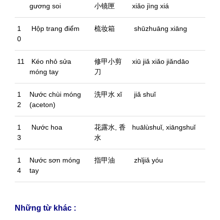
gương soi
小镜匣
xiǎo jìng xiá
1
Hộp trang điểm
梳妆箱
shūzhuāng xiāng
0
11
Kéo nhỏ sửa
修甲小剪
xiū jiǎ xiǎo jiǎndāo
móng tay
刀
1
Nước chùi móng
洗甲水 xǐ
jiǎ shuǐ
2
(aceton)
1
Nước hoa
花露水, 香
huālùshuǐ, xiāngshuǐ
3
水
1
Nước sơn móng
指甲油
zhǐjiǎ yóu
4
tay
Những từ khác :