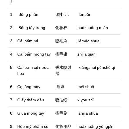
T
1
Bông phấn
粉扑儿
fěnpūr
2
Bông tẩy trang
化妆棉
huàzhuāng mián
3
Cái bấm mi
睫毛刷
jiémáo shuā
4
Cái bấm móng tay
指甲钳
zhǐjiǎ qián
5
Cái bơm xịt nước
香水喷射
xiāngshuǐ pēnshè qì
hoa
器
6
Cọ lông mày
眉刷
méi shuā
7
Giấy thấm dầu
吸油纸
xīyóu zhǐ
8
Giũa móng tay
指甲刷
zhǐjiǎ shuā
9
Hộp mỹ phẩm có
化妆用品
huàzhuāng yòngpǐn