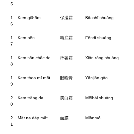
5
1
Kem giữ ẩm
保湿霜
Bǎoshī shuāng
6
1
Kem nền
粉底霜
Fěndǐ shuāng
7
1
Kem săn chắc da
纤容霜
Xiān róng shuāng
8
1
Kem thoa mí mắt
眼睑膏
Yǎnjiǎn gāo
9
2
Kem trắng da
美白霜
Měibái shuāng
0
2
Mặt nạ đắp mặt
面膜
Miànmó
1