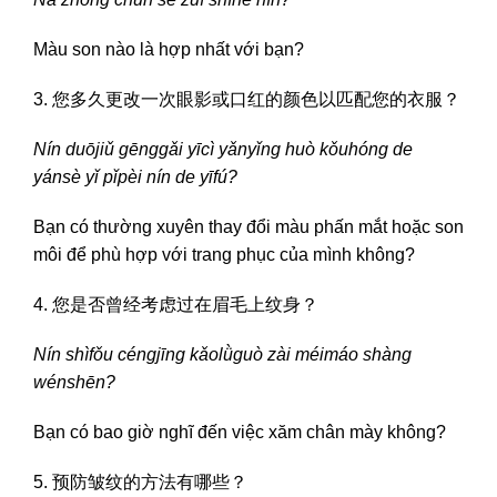
Màu son nào là hợp nhất với bạn?
3. 您多久更改一次眼影或口红的颜色以匹配您的衣服？
Nín duōjiǔ gēnggǎi yīcì yǎnyǐng huò kǒuhóng de
yánsè yǐ pǐpèi nín de yīfú?
Bạn có thường xuyên thay đổi màu phấn mắt hoặc son
môi để phù hợp với trang phục của mình không?
4. 您是否曾经考虑过在眉毛上纹身？
Nín shìfǒu céngjīng kǎolǜguò zài méimáo shàng
wénshēn?
Bạn có bao giờ nghĩ đến việc xăm chân mày không?
5. 预防皱纹的方法有哪些？