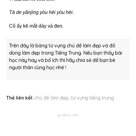
Tā de yǎnjīng yòu hēi yòu hēi.
Cô ấy kẽ mắt dày và đen.
Trên đây là bảng từ vựng chủ đề làm đẹp và đồ
dùng làm đẹp trong Tiếng Trung. Nếu bạn thấy bài
học này hay và bổ ích thì hãy chia sẻ để bạn bè
người thân cùng học nhé !
Thẻ liên kết
chủ đề làm đẹp
,
từ vựng tiếng trung
QUẢNG CÁO