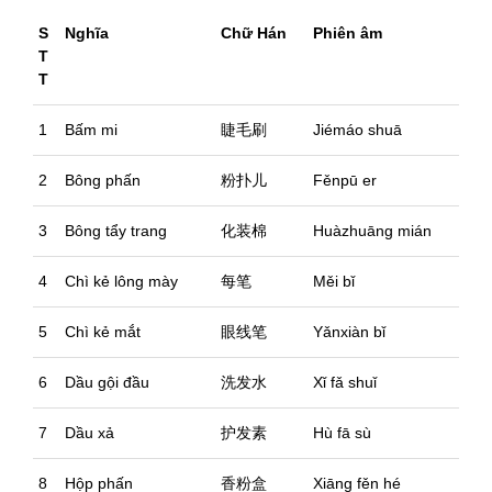
S
Nghĩa
Chữ Hán
Phiên âm
T
T
1
Bấm mi
睫毛刷
Jiémáo shuā
2
Bông phấn
粉扑儿
Fěnpū er
3
Bông tẩy trang
化装棉
Huàzhuāng mián
4
Chì kẻ lông mày
每笔
Měi bǐ
5
Chì kẻ mắt
眼线笔
Yǎnxiàn bǐ
6
Dầu gội đầu
洗发水
Xǐ fǎ shuǐ
7
Dầu xả
护发素
Hù fā sù
8
Hộp phấn
香粉盒
Xiāng fěn hé