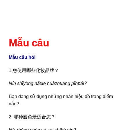
Mẫu câu
Mẫu câu hỏi
1.您使用哪些化妆品牌？
Nín shǐyòng nǎxiē huàzhuāng pǐnpái?
Bạn đang sử dụng những nhãn hiệu đồ trang điểm
nào?
2. 哪种唇色最适合您？
Nǎ zhǒng chún sè zuì shìhé nín?