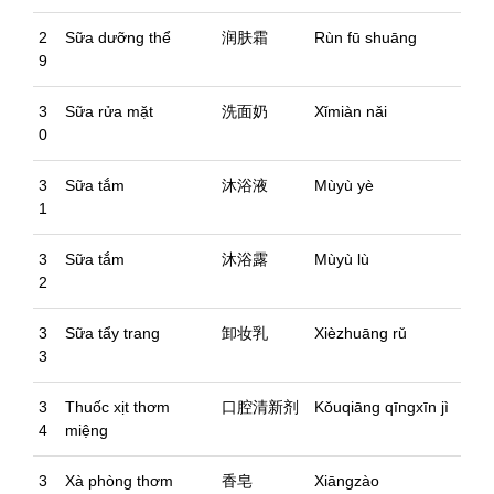
2
Sữa dưỡng thể
润肤霜
Rùn fū shuāng
9
3
Sữa rửa mặt
洗面奶
Xǐmiàn nǎi
0
3
Sữa tắm
沐浴液
Mùyù yè
1
3
Sữa tắm
沐浴露
Mùyù lù
2
3
Sữa tẩy trang
卸妆乳
Xièzhuāng rǔ
3
3
Thuốc xịt thơm
口腔清新剂
Kǒuqiāng qīngxīn jì
4
miệng
3
Xà phòng thơm
香皂
Xiāngzào