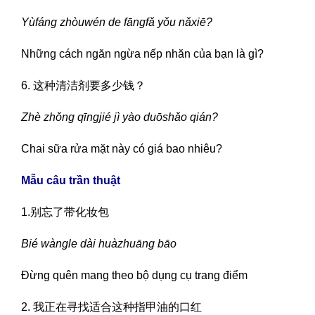
Yùfáng zhòuwén de fāngfǎ yǒu nǎxiē?
Những cách ngăn ngừa nếp nhăn của bạn là gì?
6. 这种清洁剂要多少钱？
Zhè zhǒng qīngjié jì yào duōshǎo qián?
Chai sữa rửa mặt này có giá bao nhiêu?
Mẫu câu trần thuật
1.别忘了带化妆包
Bié wàngle dài huàzhuāng bāo
Đừng quên mang theo bộ dụng cụ trang điểm
2. 我正在寻找适合这种指甲油的口红