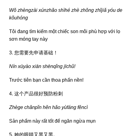
Wǒ zhèngzài xúnzhǎo shìhé zhè zhǒng zhǐjiǎ yóu de
kǒuhóng
Tôi đang tìm kiếm một chiếc son môi phù hợp với lọ
sơn móng tay này
3. 您需要先申请基础！
Nín xūyào xiān shēnqǐng jīchǔ!
Trước tiên bạn cần thoa phấn nền!
4. 这个产品很好预防粉刺
Zhège chǎnpǐn hěn hǎo yùfáng fěncì
Sản phẩm này rất tốt để ngăn ngừa mụn
5. 她的眼睛又黑又黑。