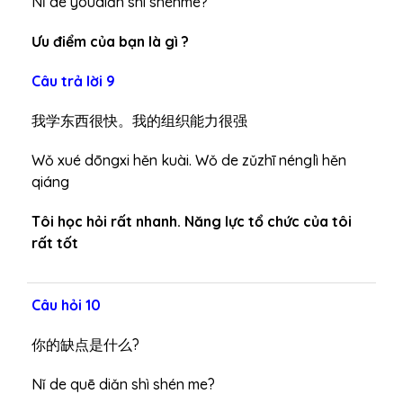
Nǐ de yōudiǎn shì shénme?
Ưu điểm của bạn là gì ?
Câu trả lời 9
我学东西很快。我的组织能力很强
Wǒ xué dōngxi hěn kuài. Wǒ de zǔzhī nénglì hěn
qiáng
Tôi học hỏi rất nhanh. Năng lực tổ chức của tôi
rất tốt
Câu hỏi 10
你的缺点是什么?
Nǐ de quē diǎn shì shén me?