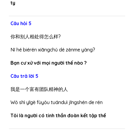
ty
Câu hỏi 5
你和别人相处得怎么样?
Nǐ hé biérén xiāngchǔ dé zěnme yàng?
Bạn cư xử với mọi người thế nào ?
Câu trả lời 5
我是一个富有团队精神的人
Wǒ shì yīgè fùyǒu tuánduì jīngshén de rén
Tôi là người có tinh thần đoàn kết tập thể