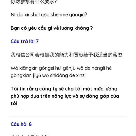
你对薪水有什么要求?
Nǐ duì xīnshuǐ yǒu shénme yāoqiú?
Bạn có yêu cầu gì về lương không ?
Câu trả lời 7
我相信公司会根据我的能力和贡献给予我适当的薪资
Wǒ xiāngxìn gōngsī huì gēnjù wǒ de nénglì hé
gòngxiàn jǐyǔ wǒ shìdàng de xīnzī
Tôi tin rằng công ty sẽ cho tôi một mức lương
phù hợp dựa trên năng lực và sự đóng góp của
tôi
Câu hỏi 8