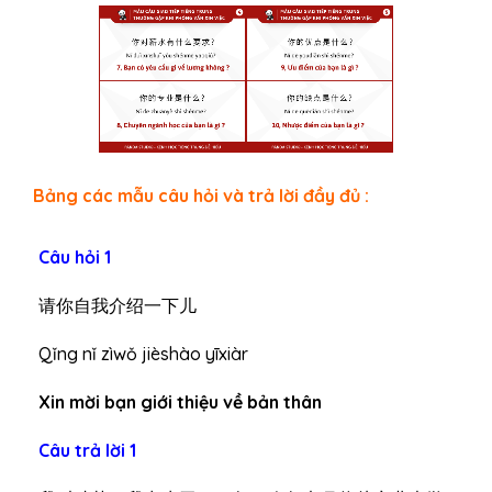
Bảng các mẫu câu hỏi và trả lời đầy đủ :
Câu hỏi 1
请你自我介绍一下儿
Qǐng nǐ zìwǒ jièshào yīxiàr
Xin mời bạn giới thiệu về bản thân
Câu trả lời 1