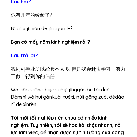
Câu hỏi 4
你有几年的经验了?
Nǐ yǒu jǐ nián de jīngyàn le?
Bạn có mấy năm kinh nghiệm rồi ?
Câu trả lời 4
我刚刚毕业所以经验不太多. 但是我会赶快学习，努力
工做，得到你的信任
Wǒ gānggāng bìyè suǒyǐ jīngyàn bù tài duō.
Dànshì wǒ huì gǎnkuài xuéxí, nǔlì gōng zuò, dédào
nǐ de xìnrèn
Tôi mới tốt nghiệp nên chưa có nhiều kinh
nghiệm. Tuy nhiên, tôi sẽ học hỏi thật nhanh, nỗ
lực làm việc, để nhận được sự tin tưởng của công