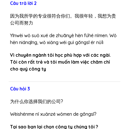
Câu trả lời 2
因为我所学的专业很符合你们。我很年轻，我想为贵
公司而努力
Yīnwèi wǒ suǒ xué de zhuānyè hěn fúhé nǐmen. Wǒ
hěn niánqīng, wǒ xiǎng wéi guì gōngsī ér nǔlì
Vì chuyên ngành tôi học phù hợp với các ngài.
Tôi còn rất trẻ và tôi muốn làm việc chăm chỉ
cho quý công ty
Câu hỏi 3
为什么你选择我们的公司?
Wèishénme nǐ xuǎnzé wǒmen de gōngsī?
Tại sao bạn lại chọn công ty chúng tôi ?