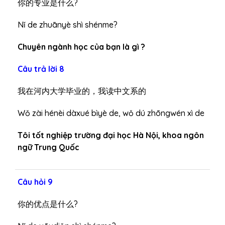
你的专业是什么?
Nǐ de zhuānyè shì shénme?
Chuyên ngành học của bạn là gì ?
Câu trả lời 8
我在河内大学毕业的，我读中文系的
Wǒ zài hénèi dàxué bìyè de, wǒ dú zhōngwén xì de
Tôi tốt nghiệp trường đại học Hà Nội, khoa ngôn
ngữ Trung Quốc
Câu hỏi 9
你的优点是什么?