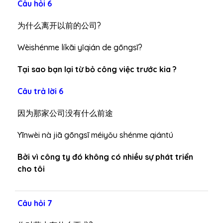
Câu hỏi 6
为什么离开以前的公司?
Wèishénme líkāi yǐqián de gōngsī?
Tại sao bạn lại từ bỏ công việc trước kia ?
Câu trả lời 6
因为那家公司没有什么前途
Yīnwèi nà jiā gōngsī méiyǒu shénme qiántú
Bởi vì công ty đó không có nhiều sự phát triển
cho tôi
Câu hỏi 7