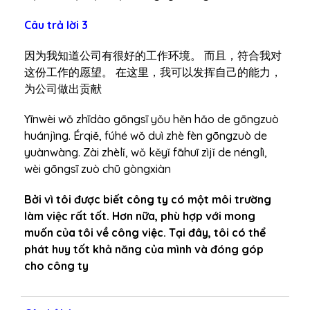
Câu trả lời 3
因为我知道公司有很好的工作环境。 而且，符合我对
这份工作的愿望。 在这里，我可以发挥自己的能力，
为公司做出贡献
Yīnwèi wǒ zhīdào gōngsī yǒu hěn hǎo de gōngzuò
huánjìng. Érqiě, fúhé wǒ duì zhè fèn gōngzuò de
yuànwàng. Zài zhèlǐ, wǒ kěyǐ fāhuī zìjǐ de nénglì,
wèi gōngsī zuò chū gòngxiàn
Bởi vì tôi được biết công ty có một môi trường
làm việc rất tốt. Hơn nữa, phù hợp với mong
muốn của tôi về công việc. Tại đây, tôi có thể
phát huy tốt khả năng của mình và đóng góp
cho công ty