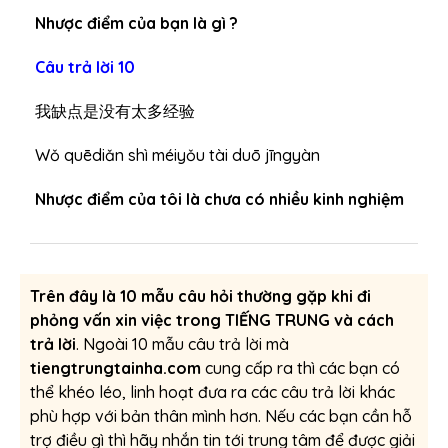
Nhược điểm của bạn là gì ?
Câu trả lời 10
我缺点是没有太多经验
Wǒ quēdiǎn shì méiyǒu tài duō jīngyàn
Nhược điểm của tôi là chưa có nhiều kinh nghiệm
Trên đây là 10 mẫu câu hỏi thường gặp khi đi
phỏng vấn xin việc trong TIẾNG TRUNG và cách
trả lời
. Ngoài 10 mẫu câu trả lời mà
tiengtrungtainha.com
cung cấp ra thì các bạn có
thể khéo léo, linh hoạt đưa ra các câu trả lời khác
phù hợp với bản thân mình hơn. Nếu các bạn cần hỗ
trợ điều gì thì hãy nhắn tin tới trung tâm để được giải