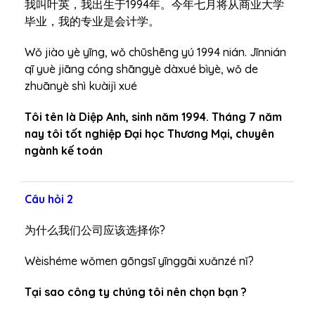
我叫叶英，我出生于1994年。今年七月将从商业大学
毕业，我的专业是会计学。
Wǒ jiào yè yīng, wǒ chūshēng yú 1994 nián. Jīnnián
qī yuè jiāng cóng shāngyè dàxué bìyè, wǒ de
zhuānyè shì kuàijì xué
Tôi tên là Diệp Anh, sinh năm 1994. Tháng 7 năm
nay tôi tốt nghiệp Đại học Thương Mại, chuyên
ngành kế toán
Câu hỏi 2
为什么我们公司应该选择你?
Wèishéme wǒmen gōngsī yīnggāi xuǎnzé nǐ?
Tại sao công ty chúng tôi nên chọn bạn ?