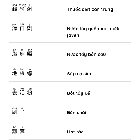
殺蟲劑
Thuốc diệt côn trùng
漂白劑
Nước tẩy quần áo , nước
javen
潔廁靈
Nước tẩy bồn cầu
地板蠟
Sáp cọ sàn
去污粉
Bôt tẩy uế
刷子
Bản chải
簸箕
Hót rác