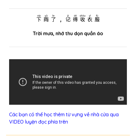
下雨了，记得收衣服
Trời mưa, nhớ thu dọn quần áo
Các bạn có thể học thêm từ vựng về nhà cửa qua
VIDEO luyện đọc phía trên