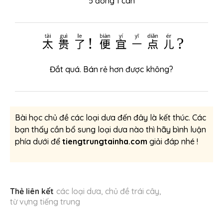
5 đồng 1 cân
太贵了! 便宜一点儿?
Đắt quá. Bán rẻ hơn được không?
Bài học chủ đề các loại dưa đến đây là kết thúc. Các
bạn thấy cần bổ sung loại dưa nào thì hãy bình luận
phía dưới để
tiengtrungtainha.com
giải đáp nhé !
Thẻ liên kết
các loại dưa
,
chủ đề trái cây
,
từ vựng tiếng trung