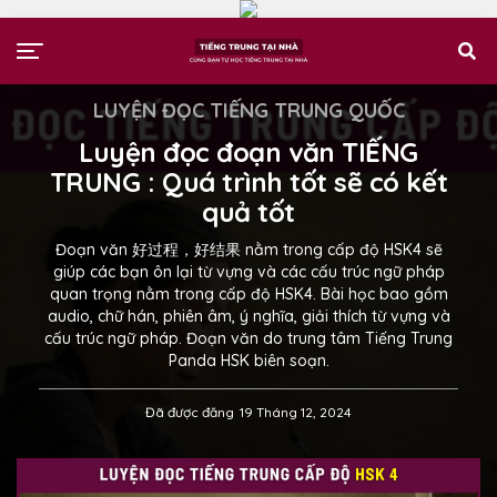
LUYỆN ĐỌC TIẾNG TRUNG QUỐC
Luyện đọc đoạn văn TIẾNG
TRUNG : Quá trình tốt sẽ có kết
quả tốt
Đoạn văn 好过程，好结果 nằm trong cấp độ HSK4 sẽ
giúp các bạn ôn lại từ vựng và các cấu trúc ngữ pháp
quan trọng nằm trong cấp độ HSK4. Bài học bao gồm
audio, chữ hán, phiên âm, ý nghĩa, giải thích từ vựng và
cấu trúc ngữ pháp. Đoạn văn do trung tâm Tiếng Trung
Panda HSK biên soạn.
Đã được đăng
19 Tháng 12, 2024