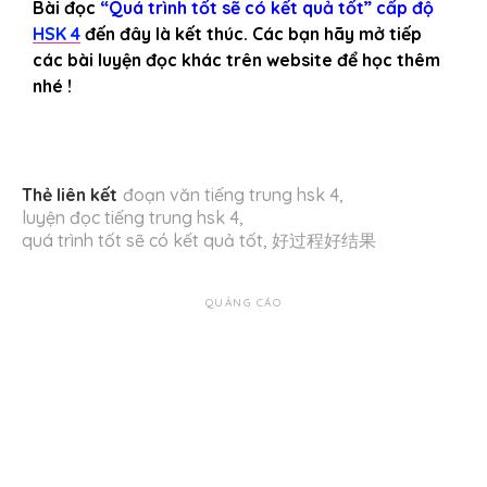
Bài đọc
“Quá trình tốt sẽ có kết quả tốt” cấp độ
HSK 4
đến đây là kết thúc. Các bạn hãy mở tiếp
các bài luyện đọc khác trên website để học thêm
nhé !
Thẻ liên kết
đoạn văn tiếng trung hsk 4
,
luyện đọc tiếng trung hsk 4
,
quá trình tốt sẽ có kết quả tốt
,
好过程好结果
QUẢNG CÁO