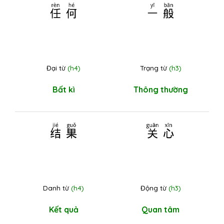
任何
一般
Đại từ
(h4)
Trạng từ
(h3)
Bất kì
Thông thường
结果
关心
Danh từ
(h4)
Động từ
(h3)
Kết quả
Quan tâm