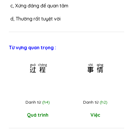
c, Xứng đáng để quan tâm
d, Thường rất tuyệt vời
Từ vựng quan trọng :
过程
事情
Danh từ
(h4)
Danh từ
(h2)
Quá trình
Việc