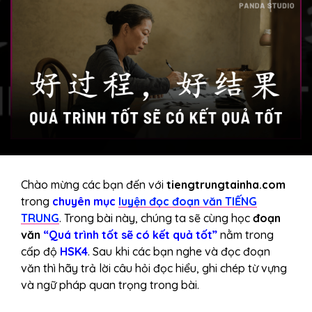
Chào mừng các bạn đến với
tiengtrungtainha.com
trong
chuyên mục
luyện đọc đoạn văn TIẾNG
TRUNG
. Trong bài này, chúng ta sẽ cùng học
đoạn
văn
“Quá trình tốt sẽ có kết quả tốt”
nằm trong
cấp độ
HSK4
. Sau khi các bạn nghe và đọc đoạn
văn thì hãy trả lời câu hỏi đọc hiểu, ghi chép từ vựng
và ngữ pháp quan trọng trong bài.