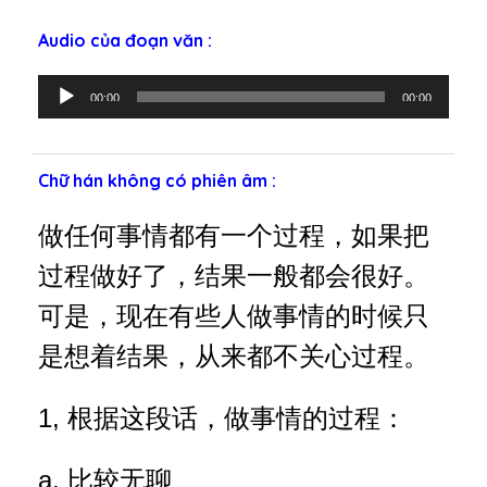
Audio của đoạn văn :
T
00:00
00:00
r
ì
n
Chữ hán không có phiên âm :
h
p
做任何事情都有一个过程，如果把
h
á
过程做好了，结果一般都会很好。
t
可是，现在有些人做事情的时候只
â
m
是想着结果，从来都不关心过程。
t
h
1, 根据这段话，做事情的过程：
a
n
a, 比较无聊
h