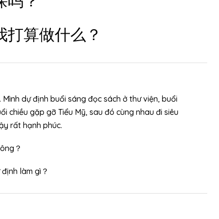
课吗？
ố
n
g
我打算做什么？
đ
ể
t
ă
n
 Mình dự định buổi sáng đọc sách ở thư viện, buổi
g
ổi chiều gặp gỡ Tiểu Mỹ, sau đó cùng nhau đi siêu
h
vậy rất hạnh phúc.
o
ặ
không？
c
ự định làm gì？
g
i
ả
m