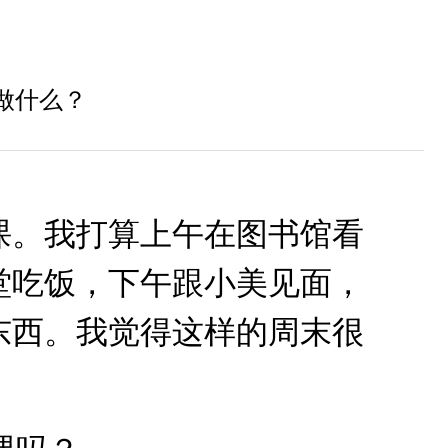
p
h
í
算做什么？
m
m
ũ
i
t
课。我打算上午在图书馆看
ê
n
堂吃饭，下午跟小美见面，
L
ê
东西。我觉得这样的周末很
n
/
X
u