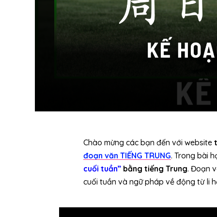
Chào mừng các bạn đến với website
đoạn văn TIẾNG TRUNG
. Trong bài 
cuối tuần”
bằng tiếng Trung
. Đoạn 
cuối tuần và ngữ pháp về động từ li