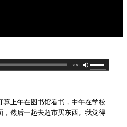
S
00:00
ử
d
ụ
n
打算上午在图书馆看书，中午在学校
g
c
面，然后一起去超市买东西。我觉得
á
c