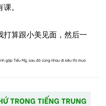
â
有课。
m
l
ư
ợ
我打算跟小美见面，然后一
n
g
.
ịnh gặp Tiểu Mỹ, sau đó cùng nhau đi siêu thị mua