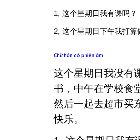
â
1, 这个星期日我有课吗？
m
t
h
2, 这个星期日下午我打
a
n
h
Chữ hán có phiên âm :
这个星期日我没有
书，中午在学校食
然后一起去超市买
快乐。