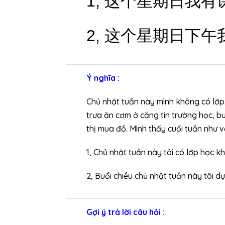
1,
这个星期日我有
2,
这个星期日下午
Ý nghĩa :
Chủ nhật tuần này mình không có lớp.
trưa ăn cơm ở căng tin trường học, bu
thị mua đồ. Mình thấy cuối tuần như 
1, Chủ nhật tuần này tôi có lớp học 
2, Buổi chiều chủ nhật tuần này tôi d
Gợi ý trả lời câu hỏi :