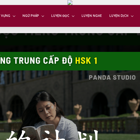
 VỰNG
NGỮ PHÁP
LUYỆN ĐỌC
LUYỆN NGHE
LUYỆN DỊCH