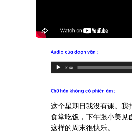
Audio của đoạn văn :
T
00:00
r
ì
n
Chữ hán không có phiên âm :
h
p
这个星期日我没有课。我
h
食堂吃饭，下午跟小美见
á
这样的周末很快乐。
t