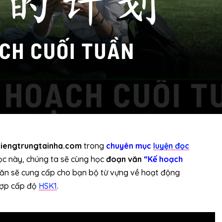
tiengtrungtainha.com
trong
chuyên mục
luyện đọc
học này, chúng ta sẽ cùng học
đoạn văn
“Kế hoạch
văn sẽ cung cấp cho bạn bộ từ vựng về hoạt động
 hợp cấp độ
HSK1
.