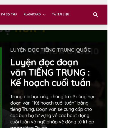
214 BỘ THỦ
FLASHCARD
TẢI TÀI LIỆU
LUYỆN ĐỌC TIẾNG TRUNG QUỐC
Luyện đọc đoạn
văn TIẾNG TRUNG :
Kế hoạch cuối tuần
Trong bài học này, chúng ta sẽ cùng học
đoạn văn “Kế hoạch cuối tuần” bằng
tiếng Trung. Đoạn văn sẽ cung cấp cho
các bạn bộ từ vựng về các hoạt động
cuối tuần và ngữ pháp về động từ li hợp