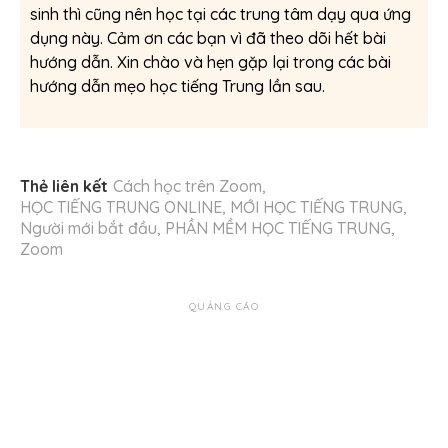
sinh thì cũng nên học tại các trung tâm dạy qua ứng
dụng này. Cảm ơn các bạn vì đã theo dõi hết bài
hướng dẫn. Xin chào và hẹn gặp lại trong các bài
hướng dẫn mẹo học tiếng Trung lần sau.
Thẻ liên kết
Cách học trên Zoom
,
HỌC TIẾNG TRUNG ONLINE
,
MỚI HỌC TIẾNG TRUNG
,
Người mới bắt đầu
,
PHẦN MỀM HỌC TIẾNG TRUNG
,
Zoom
QUẢNG CÁO