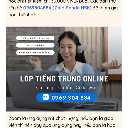
học phí tiết kiệm chỉ 30.000 VNĐ/buổi. Các bạn thử
liên hệ
0969304884 (Zalo Panda HSK)
để tham gia
học thử nhé !
Zoom là ứng dụng rất chất lượng, nếu bạn là giáo
viên thì nên dạy qua ứng dụng này, nếu bạn là học