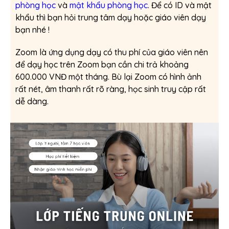
phòng học
và
mật khẩu phòng học
. Để có ID và mật
khẩu thì bạn hỏi trung tâm dạy hoặc giáo viên dạy
bạn nhé !
Zoom là ứng dụng dạy có thu phí của giáo viên nên
để dạy học trên Zoom bạn cần chi trả khoảng
600.000 VNĐ một tháng. Bù lại Zoom có hình ảnh
rất nét, âm thanh rất rõ ràng, học sinh truy cập rất
dễ dàng.