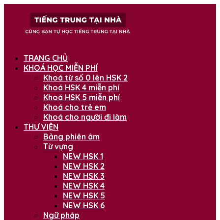
TRANG CHỦ
KHOÁ HỌC MIỄN PHÍ
Khoá từ số 0 lên HSK 2
Khoá HSK 4 miễn phí
Khoá HSK 5 miễn phí
Khoá cho trẻ em
Khoá cho người đi làm
THƯ VIỆN
Bảng phiên âm
Từ vựng
NEW HSK 1
NEW HSK 2
NEW HSK 3
NEW HSK 4
NEW HSK 5
NEW HSK 6
Ngữ pháp