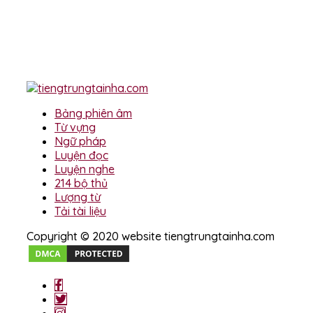
Bảng phiên âm
Từ vựng
Ngữ pháp
Luyện đọc
Luyện nghe
214 bộ thủ
Lượng từ
Tải tài liệu
Copyright © 2020 website tiengtrungtainha.com