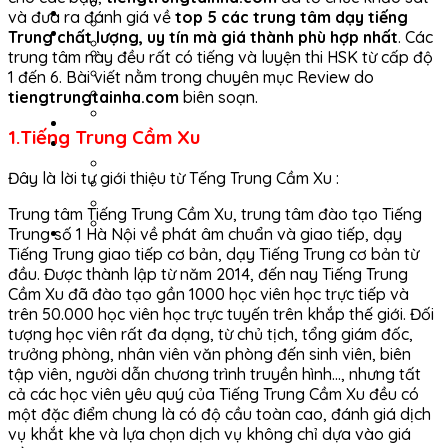
Lượng từ
Luyện đọc HSK 4
và đưa ra đánh giá về
top 5 các trung tâm dạy tiếng
LUYỆN NGHE
Luyện tình huống
Trung chất lượng, uy tín mà giá thành phù hợp nhất
. Các
LUYỆN DỊCH
Sơ đồ tư duy
trung tâm này đều rất có tiếng và luyện thi HSK từ cấp độ
Luyện dịch HSK 1
1 đến 6. Bài viết nằm trong chuyên mục Review do
Luyện dịch HSK 2
tiengtrungtainha.com
biên soạn.
Luyện dịch HSK 3
Luyện dịch HSK 4
214 BỘ THỦ
1.Tiếng Trung Cầm Xu
FLASHCARD
Flashcard HSK 1
Đây là lời tự giới thiệu từ Tếng Trung Cầm Xu :
Flashcard HSK 2
Flashcard HSK 3
Trung tâm Tiếng Trung Cầm Xu, trung tâm đào tạo Tiếng
Flashcard HSK 4
Trung số 1 Hà Nội về phát âm chuẩn và giao tiếp, dạy
TẢI TÀI LIỆU
Tiếng Trung giao tiếp cơ bản, dạy Tiếng Trung cơ bản từ
đầu. Được thành lập từ năm 2014, đến nay Tiếng Trung
Cầm Xu đã đào tạo gần 1000 học viên học trực tiếp và
trên 50.000 học viên học trực tuyến trên khắp thế giới. Đối
tượng học viên rất đa dạng, từ chủ tịch, tổng giám đốc,
trưởng phòng, nhân viên văn phòng đến sinh viên, biên
tập viên, người dẫn chương trình truyền hình…, nhưng tất
cả các học viên yêu quý của Tiếng Trung Cầm Xu đều có
một đặc điểm chung là có độ cầu toàn cao, đánh giá dịch
vụ khắt khe và lựa chọn dịch vụ không chỉ dựa vào giá