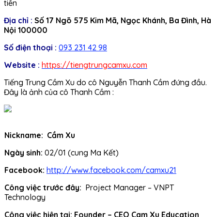
tiền
Địa chỉ :
Số 17 Ngõ 575 Kim Mã, Ngọc Khánh, Ba Đình, Hà
Nội 100000
Số điện thoại :
093 231 42 98
Website :
https://tiengtrungcamxu.com
Tiếng Trung Cầm Xu do cô Nguyễn Thanh Cầm đứng đầu.
Đây là ảnh của cô Thanh Cầm :
Nickname:
Cầm Xu
Ngày sinh:
02/01 (cung Ma Kết)
Facebook:
http://www.facebook.com/camxu21
Công việc trước đây:
Project Manager – VNPT
Technology
Công việc hiện tại: Founder – CEO Cam Xu Education