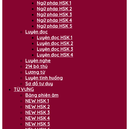
Ngữ pháp HSK 1
Ngữ pháp HSK 2
Ngữ pháp HSK 3
Ngữ pháp HSK 4
Ngữ pháp HSK 5
Luyện đọc
Luyện đọc HSK 1
Luyện đọc HSK 2
Luyện đọc HSK 3
Luyện đọc HSK 4
Luyện nghe
214 bộ thủ
Lượng từ
Luyện tình huống
Sơ đồ tư duy
TỪ VỰNG
Bảng phiên âm
NEW HSK 1
NEW HSK 2
NEW HSK 3
NEW HSK 4
NEW HSK 5