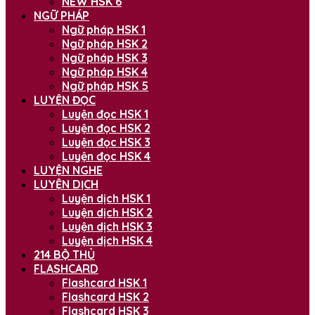
NEW HSK 6
NGỮ PHÁP
Ngữ pháp HSK 1
Ngữ pháp HSK 2
Ngữ pháp HSK 3
Ngữ pháp HSK 4
Ngữ pháp HSK 5
LUYỆN ĐỌC
Luyện đọc HSK 1
Luyện đọc HSK 2
Luyện đọc HSK 3
Luyện đọc HSK 4
LUYỆN NGHE
LUYỆN DỊCH
Luyện dịch HSK 1
Luyện dịch HSK 2
Luyện dịch HSK 3
Luyện dịch HSK 4
214 BỘ THỦ
FLASHCARD
Flashcard HSK 1
Flashcard HSK 2
Flashcard HSK 3