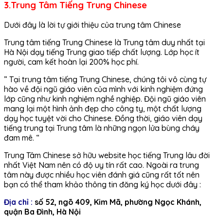
3.Trung Tâm Tiếng Trung Chinese
Dưới đây là lời tự giới thiệu của trung tâm Chinese
Trung tâm tiếng Trung Chinese là Trung tâm duy nhất tại
Hà Nội dạy tiếng Trung giao tiếp chất lượng. Lớp học ít
người, cam kết hoàn lại 200% học phí.
” Tại trung tâm tiếng Trung Chinese, chúng tôi vô cùng tự
hào về đội ngũ giáo viên của mình với kinh nghiệm đứng
lớp cũng như kinh nghiệm nghề nghiệp. Đội ngũ giáo viên
mang lại một hình ảnh đẹp cho công ty, một chất lượng
dạy học tuyệt vời cho Chinese. Đồng thời, giáo viên dạy
tiếng trung tại Trung tâm là những ngọn lửa bùng cháy
đam mê. “
Trung Tâm Chinese sở hữu website học tiếng Trung lâu đời
nhất Việt Nam nên có độ uy tín rất cao. Ngoài ra trung
tâm này được nhiều học viên đánh giá cũng rất tốt nên
bạn có thể tham khảo thông tin đăng ký học dưới đây :
Địa chỉ :
số 52, ngõ 409, Kim Mã, phường Ngọc Khánh,
quận Ba Đình, Hà Nội