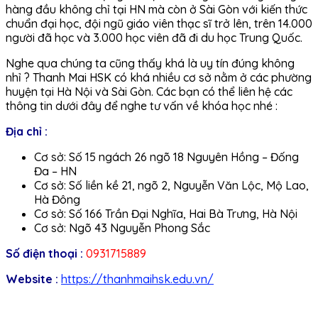
hàng đầu không chỉ tại HN mà còn ở Sài Gòn với kiến thức
chuẩn đại học, đội ngũ giáo viên thạc sĩ trở lên, trên 14.000
người đã học và 3.000 học viên đã đi du học Trung Quốc.
Nghe qua chúng ta cũng thấy khá là uy tín đúng không
nhỉ ? Thanh Mai HSK có khá nhiều cơ sở nằm ở các phường
huyện tại Hà Nội và Sài Gòn. Các bạn có thể liên hệ các
thông tin dưới đây để nghe tư vấn về khóa học nhé :
Địa chỉ :
Cơ sở: Số 15 ngách 26 ngõ 18 Nguyên Hồng – Đống
Đa – HN
Cơ sở: Số liền kề 21, ngõ 2, Nguyễn Văn Lộc, Mộ Lao,
Hà Đông
Cơ sở: Số 166 Trần Đại Nghĩa, Hai Bà Trưng, Hà Nội
Cơ sở: Ngõ 43 Nguyễn Phong Sắc
Số điện thoại :
0931715889
Website :
https://thanhmaihsk.edu.vn/