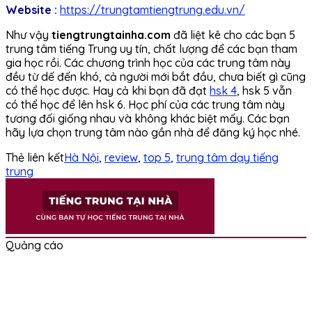
Website :
https://trungtamtiengtrung.edu.vn/
Như vậy
tiengtrungtainha.com
đã liệt kê cho các bạn 5
trung tâm tiếng Trung uy tín, chất lượng để các bạn tham
gia học rồi. Các chương trình học của các trung tâm này
đều từ dế đến khó, cả người mới bắt đầu, chưa biết gì cũng
có thể học được. Hay cả khi bạn đã đạt
hsk 4
, hsk 5 vẫn
có thể học để lên hsk 6. Học phí của các trung tâm này
tương đối giống nhau và không khác biệt mấy. Các bạn
hãy lựa chọn trung tâm nào gần nhà để đăng ký học nhé.
Thẻ liên kết
Hà Nội
,
review
,
top 5
,
trung tâm dạy tiếng
trung
Quảng cáo