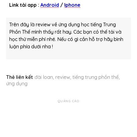
Link tải app
:
Android
/
Iphone
Trên đây là review về ứng dụng học tiếng Trung
Phồn Thể mình thấy rất hay. Các bạn có thể tải và
học thử miễn phí nhé. Nếu có gì cần hỗ trợ hãy bình
luận phía dưới nha !
Thẻ liên kết
đài loan
,
review
,
tiếng trung phồn thể
,
ứng dụng
QUẢNG CÁO