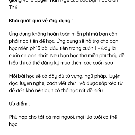
giống với 6 quyển Hán Ngữ của các bạn học Giản
Thể
Khái quát qua về ứng dụng :
Ứng dụng không hoàn toàn miễn phí mà bạn cần
phải nạp tiền để học. Ứng dụng sẽ hỗ trợ cho bạn
học miễn phí 3 bài đầu tiên trong cuốn 1 – Đây là
cuốn cơ bản nhất. Nếu bạn học thử miễn phí thấy dễ
hiểu thì có thể đăng ký mua thêm các cuốn sau
Mỗi bài học sẽ có đầy đủ từ vựng, ngữ pháp, luyện
đọc, luyện nghe, cách viết chữ… và được sắp xếp từ
dễ đến khó nên bạn có thể học rất dễ hiểu
Ưu điểm :
Phù hợp cho tất cả mọi người, mọi lứa tuổi có thể
học