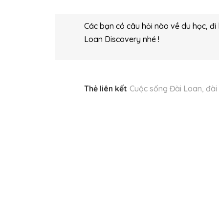
Các bạn có câu hỏi nào về du học, đi 
Loan Discovery nhé !
Thẻ liên kết
Cuộc sống Đài Loan
,
đài