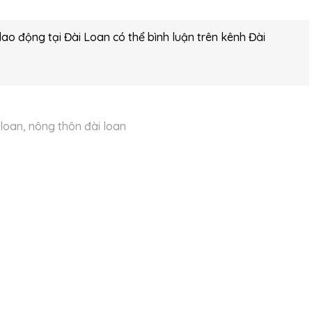
lao động tại Đài Loan có thể bình luận trên kênh Đài
 loan
,
nông thôn đài loan