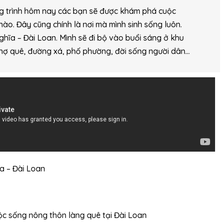
ơng trình hôm nay các bạn sẽ được khám phá cuộc
nào. Đây cũng chính là nơi mà mình sinh sống luôn.
ghĩa – Đài Loan. Mình sẽ đi bộ vào buổi sáng ở khu
hợ quê, đường xá, phố phường, đời sống người dân…
ĩa – Đài Loan
ộc sống nông thôn làng quê tại Đài Loan