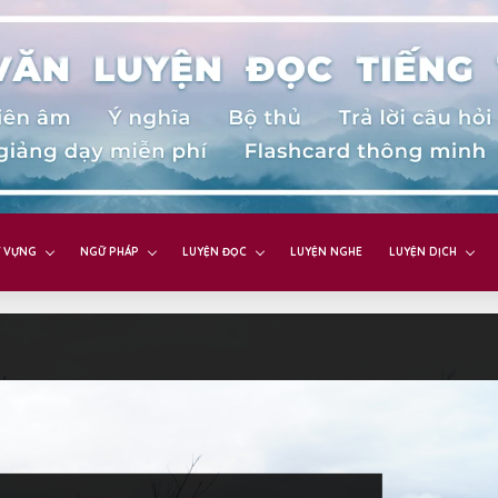
 VỰNG
NGỮ PHÁP
LUYỆN ĐỌC
LUYỆN NGHE
LUYỆN DỊCH