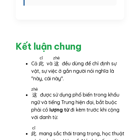
Kết luận chung
cǐ
zhè
Cả
此
và
这
đều dùng để chỉ định sự
vật, sự việc ở gần người nói nghĩa là
"này, cái này".
zhè
这
được sử dụng phổ biến trong khẩu
ngữ và tiếng Trung hiện đại, bắt buộc
phải có
lượng từ
đi kèm trước khi cộng
với danh từ.
cǐ
此
mang sắc thái trang trọng, học thuật