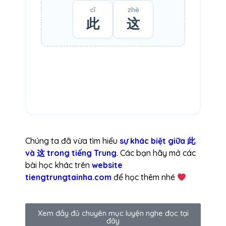
cǐ
zhè
此
这
Chúng ta đã vừa tìm hiểu
sự khác biệt giữa 此
và 这 trong tiếng Trung
. Các bạn hãy mở các
bài học khác trên
website
tiengtrungtainha.com
để học thêm nhé
Xem đầy đủ chuyên mục luyện nghe đọc tại
đây