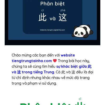
Chào mừng các bạn đến với
website
tiengtrungtainha.com
Trong bài học này,
chúng ta sẽ cùng tìm hiểu
sự khác biệt giữa 此
và 这 trong tiếng Trung
. Cả 此 và 这 đều là đại
từ chỉ định nhưng khác nhau về mức độ trang
trọng và phạm vi sử dụng.
cǐ