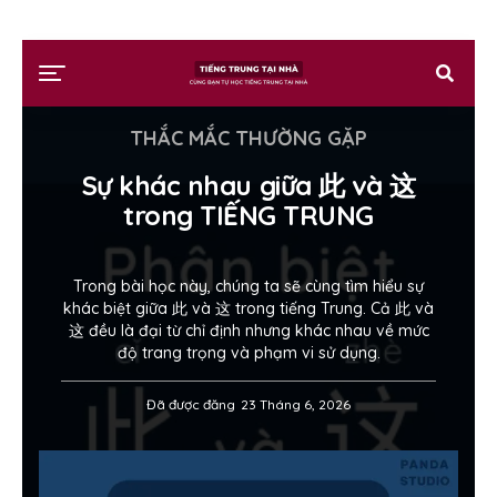
THẮC MẮC THƯỜNG GẶP
Sự khác nhau giữa 此 và 这
trong TIẾNG TRUNG
Trong bài học này, chúng ta sẽ cùng tìm hiểu sự
khác biệt giữa 此 và 这 trong tiếng Trung. Cả 此 và
这 đều là đại từ chỉ định nhưng khác nhau về mức
độ trang trọng và phạm vi sử dụng.
Đã được đăng
23 Tháng 6, 2026