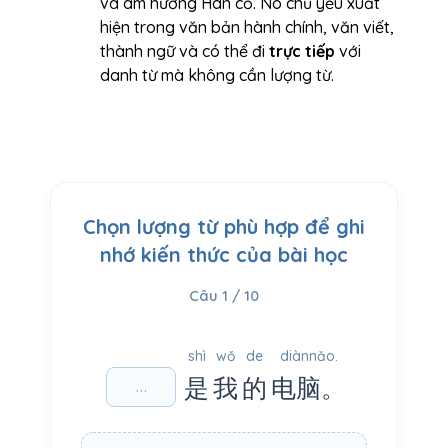
và âm hưởng Hán cổ. Nó chủ yếu xuất
hiện trong văn bản hành chính, văn viết,
thành ngữ và có thể đi
trực tiếp
với
danh từ mà không cần lượng từ.
Chọn lượng từ phù hợp để ghi
nhớ kiến thức của bài học
Câu 1 / 10
shì
wǒ
de
diànnǎo.
是
我
的
电脑。