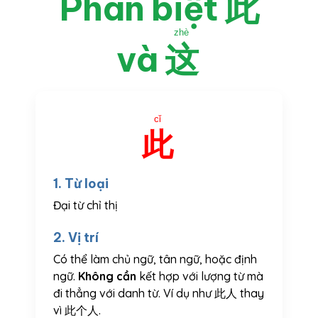
Phân biệt
此
zhè
và
这
cǐ
此
1. Từ loại
Đại từ chỉ thị
2. Vị trí
Có thể làm chủ ngữ, tân ngữ, hoặc định
ngữ.
Không cần
kết hợp với lượng từ mà
đi thẳng với danh từ. Ví dụ như 此人 thay
vì 此个人.