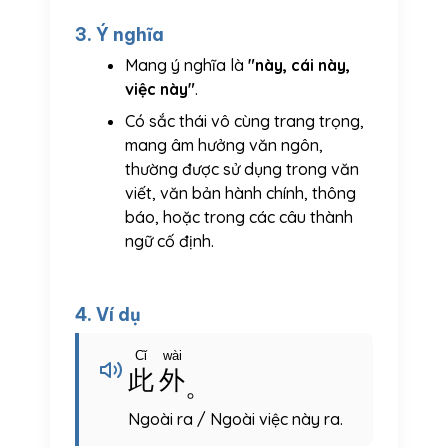
3. Ý nghĩa
Mang ý nghĩa là
"này, cái này,
việc này"
.
Có sắc thái vô cùng trang trọng,
mang âm hưởng văn ngôn,
thường được sử dụng trong văn
viết, văn bản hành chính, thông
báo, hoặc trong các câu thành
ngữ cố định.
4. Ví dụ
Cǐ
wài
此
外
。
Ngoài ra / Ngoài việc này ra.