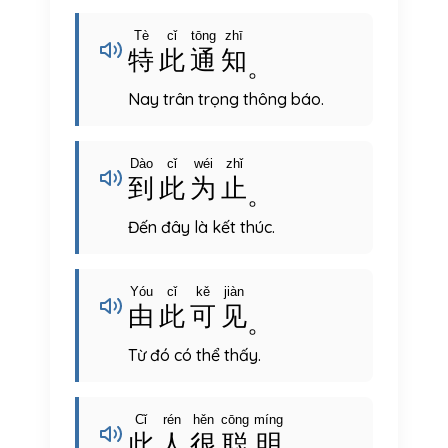
Tè
cǐ
tōng
zhī
特
此
通
知
。
Nay trân trọng thông báo.
Dào
cǐ
wéi
zhǐ
到
此
为
止
。
Đến đây là kết thúc.
Yóu
cǐ
kě
jiàn
由
此
可
见
。
Từ đó có thể thấy.
Cǐ
rén
hěn
cōng
míng
此
人
很
聪
明