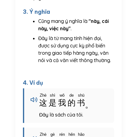
3. Ý nghĩa
Cũng mang ý nghĩa là
"này, cái
này, việc này"
.
Đây là từ mang tính hiện đại,
được sử dụng cực kỳ phổ biến
trong giao tiếp hàng ngày, văn
nói và cả văn viết thông thường.
4. Ví dụ
Zhè
shì
wǒ
de
shū
这
是
我
的
书
。
Đây là sách của tôi.
Zhè
gè
rén
hěn
hǎo