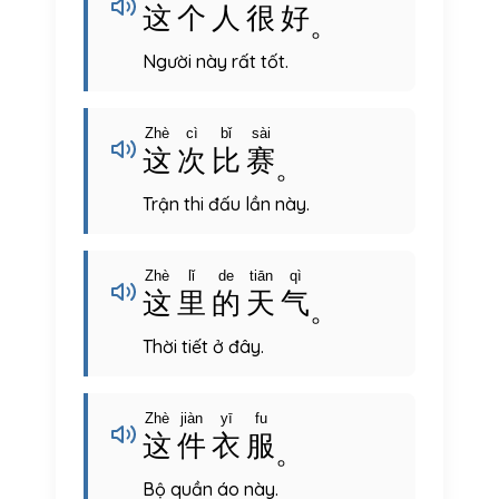
这
个
人
很
好
。
Người này rất tốt.
Zhè
cì
bǐ
sài
这
次
比
赛
。
Trận thi đấu lần này.
Zhè
lǐ
de
tiān
qì
这
里
的
天
气
。
Thời tiết ở đây.
Zhè
jiàn
yī
fu
这
件
衣
服
。
Bộ quần áo này.