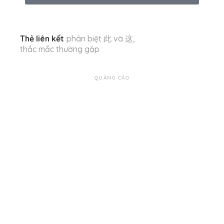
Thẻ liên kết
phân biệt 此 và 这
,
thắc mắc thường gặp
QUẢNG CÁO