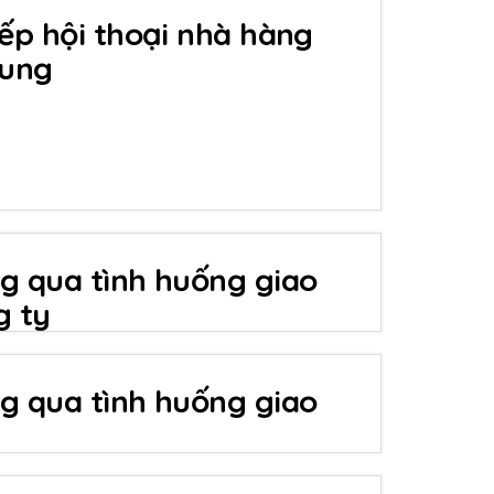
iếp hội thoại nhà hàng
rung
g qua tình huống giao
g ty
g qua tình huống giao
n