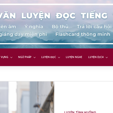
 VỰNG
NGỮ PHÁP
LUYỆN ĐỌC
LUYỆN NGHE
LUYỆN DỊCH
LUYỆN TÌNH HUỐNG