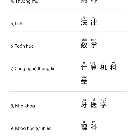
4, Thương mại
法律
5, Luật
数学
6, Toán học
计算机科
7, Công nghệ thông tin
学
牙医学
8, Nha khoa
理科
9, Khoa học tự nhiên