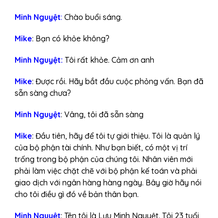
Minh Nguyệt
:
Chào buổi sáng.
Mike
: Bạn có khỏe không?
Minh Nguyệt:
Tôi rất khỏe. Cảm ơn anh
Mike
: Được rồi. Hãy bắt đầu cuộc phỏng vấn. Bạn đã
sẵn sàng chưa?
Minh Nguyệt
: Vâng, tôi đã sẵn sàng
Mike
: Đầu tiên, hãy để tôi tự giới thiệu. Tôi là quản lý
của bộ phận tài chính. Như bạn biết, có một vị trí
trống trong bộ phận của chúng tôi. Nhân viên mới
phải làm việc chặt chẽ với bộ phận kế toán và phải
giao dịch với ngân hàng hàng ngày. Bây giờ hãy nói
cho tôi điều gì đó về bản thân bạn.
Minh Nguyệt
: Tên tôi là Lưu Minh Nguyệt. Tôi 23 tuổi