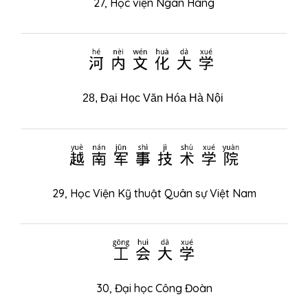
27,
Học viện Ngân Hàng
河内文化大学
28,
Đại Học Văn Hóa Hà Nội
越南军事技术学院
29,
Học Viện Kỹ thuật Quân sự Việt Nam
工会大学
30,
Đại học Công Đoàn