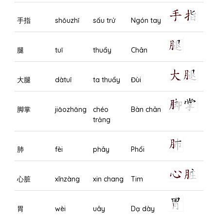
手指
shǒuzhǐ
sấu trử
Ngón tay
腿
tuǐ
thuẩy
Chân
大腿
dàtuǐ
ta thuẩy
Đùi
脚掌
jiǎozhǎng
chéo
Bàn chân
trảng
肺
fèi
phây
Phổi
心脏
xīnzàng
xin chang
Tim
胃
wèi
uây
Dạ dày