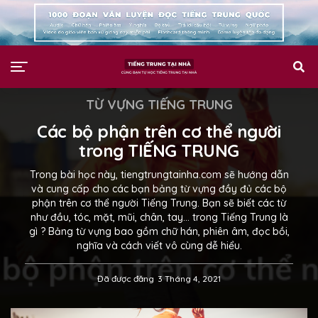
TỪ VỰNG TIẾNG TRUNG
Các bộ phận trên cơ thể người
trong TIẾNG TRUNG
Trong bài học này, tiengtrungtainha.com sẽ hướng dẫn
và cung cấp cho các bạn bảng từ vựng đầy đủ các bộ
phận trên cơ thể người Tiếng Trung. Bạn sẽ biết các từ
như đầu, tóc, mặt, mũi, chân, tay… trong Tiếng Trung là
gì ? Bảng từ vựng bao gồm chữ hán, phiên âm, đọc bồi,
nghĩa và cách viết vô cùng dễ hiểu.
Đã được đăng
3 Tháng 4, 2021