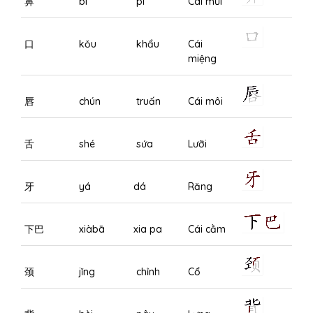
鼻
bí
pí
Cái mũi
口
kǒu
khẩu
Cái
miệng
唇
chún
truấn
Cái môi
舌
shé
sứa
Lưỡi
牙
yá
dá
Răng
下巴
xiàbā
xia pa
Cái cằm
颈
jǐng
chỉnh
Cổ