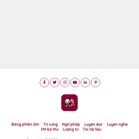
Bảng phiên âm
Từ vựng
Ngữ pháp
Luyện đọc
Luyện nghe
214 bộ thủ
Lượng từ
Tải tài liệu