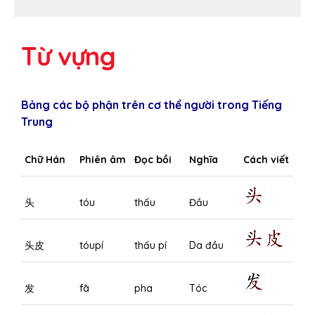
Từ vựng
Bảng các bộ phận trên cơ thể người trong Tiếng
Trung
Chữ Hán
Phiên âm
Đọc bồi
Nghĩa
Cách viết
头
tóu
thấu
Đầu
头皮
tóupí
thấu pí
Da đầu
发
fā
pha
Tóc