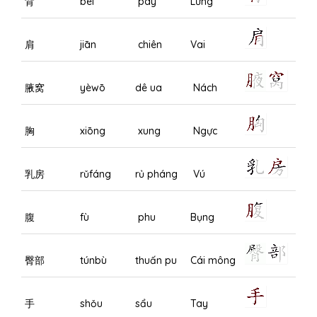
背
bèi
pây
Lưng
肩
jiān
chiên
Vai
腋窝
yèwō
dê ua
Nách
胸
xiōng
xung
Ngực
乳房
rǔfáng
rủ pháng
Vú
腹
fù
phu
Bụng
臀部
túnbù
thuấn pu
Cái mông
手
shǒu
sẩu
Tay