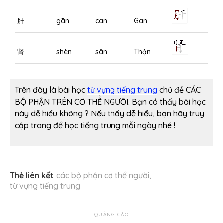
肝
gān
can
Gan
肾
shèn
sân
Thận
Trên đây là bài học
từ vựng tiếng trung
chủ đề CÁC
BỘ PHẬN TRÊN CƠ THỂ NGƯỜI. Bạn có thấy bài học
này dễ hiểu không ? Nếu thấy dễ hiểu, bạn hãy truy
cập trang để học tiếng trung mỗi ngày nhé !
Thẻ liên kết
các bộ phận cơ thể người
,
từ vựng tiếng trung
QUẢNG CÁO