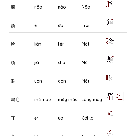
脑
nǎo
nảo
Não
额
é
ứa
Trán
脸
liǎn
liển
Mặt
颊
jiá
chá
Má
眼
yǎn
dản
Mắt
眉毛
méimáo
mấy máo
Lông máy
耳
ěr
ửa
Cái tai