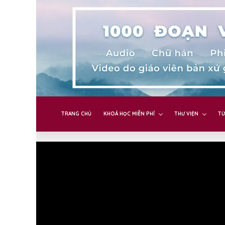
TRANG CHỦ
KHOÁ HỌC MIỄN PHÍ
THƯ VIỆN
TỪ