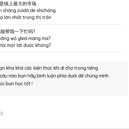
是镇上最大的市场
n shàng zuìdà de shìchǎng
ợ lớn nhất trong thị trấn
你能帮我一下忙吗?
bāng wǒ yīxià máng ma?
 tôi một lát được không?
n kha khá các kiến thức khi đi chợ trong tiếng
 câu nào bạn hãy bình luận phía dưới để chúng mình
úc bạn học tốt !
ng