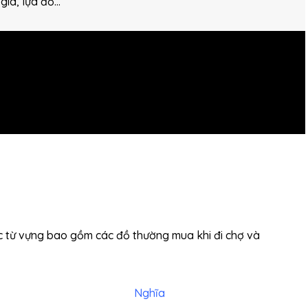
giá, lựa đồ…
ác từ vựng bao gồm các đồ thường mua khi đi chợ và
Nghĩa