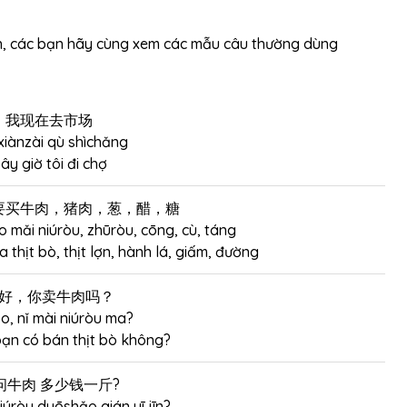
ên, các bạn hãy cùng xem các mẫu câu thường dùng
我现在去市场
iànzài qù shìchǎng
ây giờ tôi đi chợ
要买牛肉，猪肉，葱，醋，糖
 mǎi niúròu, zhūròu, cōng, cù, táng
thịt bò, thịt lợn, hành lá, giấm, đường
好，你卖牛肉吗？
o, nǐ mài niúròu ma?
bạn có bán thịt bò không?
问牛肉 多少钱一斤?
úròu duōshǎo qián yī jīn?