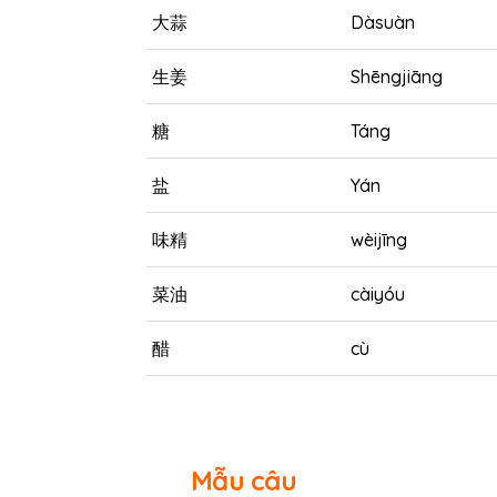
大蒜
Dàsuàn
生姜
Shēngjiāng
糖
Táng
盐
Yán
味精
wèijīng
菜油
càiyóu
醋
cù
Mẫu câu