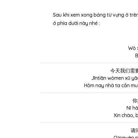
Sau khi xem xong bảng từ vựng ở tr
ở phía dưới này nhé :
Wǒ x
B
今天我们需
Jīntiān wǒmen xū yāo
Hôm nay nhà ta cần mua 
你
Nǐ hǎ
Xin chào, 
请
Qǐngwèn ni