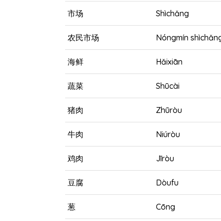
市场
Shìchǎng
农民市场
Nóngmín shìchǎn
海鲜
Hǎixiān
蔬菜
Shūcài
猪肉
Zhūròu
牛肉
Niúròu
鸡肉
Jīròu
豆腐
Dòufu
葱
Cōng