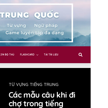
214 BỘ THỦ
FLASHCARD
TẢI TÀI LIỆU
TỪ VỰNG TIẾNG TRUNG
Các mẫu câu khi đi
chợ trong tiếng