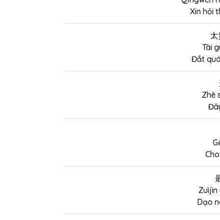
Xin hỏi 
太
Tài g
Đắt quá
Zhè 
Đây
G
Cho 
Zuìjìn
Dạo nà