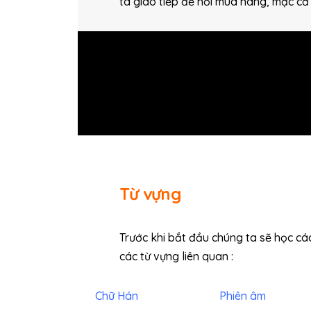
ta giao tiếp để hỏi mua hàng, mặc cả 
Từ vựng
Trước khi bắt đầu chúng ta sẽ học c
các từ vựng liên quan :
Chữ Hán
Phiên âm