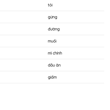
tỏi
gừng
đường
muối
mì chính
dầu ăn
giấm