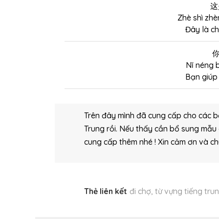
这
Zhè shì zhè
Đây là ch
Nǐ néng 
Bạn giúp
Trên đây mình đã cung cấp cho các bạ
Trung rồi. Nếu thấy cần bổ sung mẫu
cung cấp thêm nhé ! Xin cảm ơn và ch
Thẻ liên kết
đi chợ
,
từ vựng tiếng tru