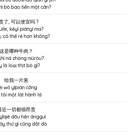
thì bò bao tiền một cân?
贵了, 可以便宜吗 ?
uìle, kěyǐ piányí ma?
, có thể rẻ hơn không?
这是哪种牛肉？
shì nǎ zhòng niúròu?
 là loại thịt bò gì?
给我一片葱
ěi wǒ yīpiàn cōng
tôi một lát hành lá
最近一切都很昂贵
 yīqiè dōu hěn ángguì
y thứ gì cũng đắt đỏ