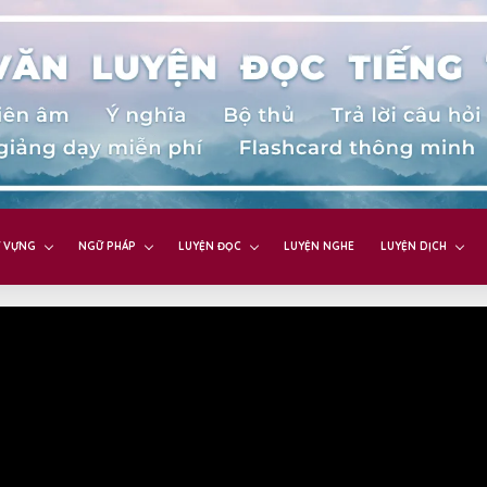
 VỰNG
NGỮ PHÁP
LUYỆN ĐỌC
LUYỆN NGHE
LUYỆN DỊCH