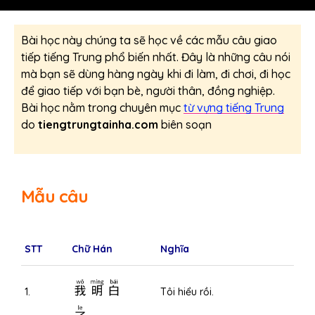
Bài học này chúng ta sẽ học về các mẫu câu giao
tiếp tiếng Trung phổ biến nhất. Đây là những câu nói
mà bạn sẽ dùng hàng ngày khi đi làm, đi chơi, đi học
để giao tiếp với bạn bè, người thân, đồng nghiệp.
Bài học nằm trong chuyên mục
từ vựng tiếng Trung
do
tiengtrungtainha.com
biên soạn
Mẫu câu
STT
Chữ Hán
Nghĩa
我明白
1.
Tôi hiểu rồi.
了。