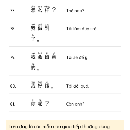
怎么样？
77.
Thế nào?
我做到
78.
Tôi làm được rồi.
了。
我会留意
79.
Tôi sẽ để ý.
的。
我好饿。
80.
Tôi đói quá.
你呢？
81.
Còn anh?
Trên đây là các mẫu câu giao tiếp thường dùng