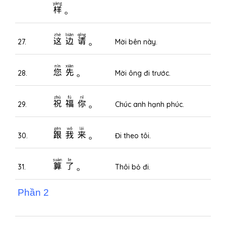
样。
这边请。
27.
Mời bên này.
您先。
28.
Mời ông đi trước.
祝福你。
29.
Chúc anh hạnh phúc.
跟我来。
30.
Đi theo tôi.
算了。
31.
Thôi bỏ đi.
Phần 2