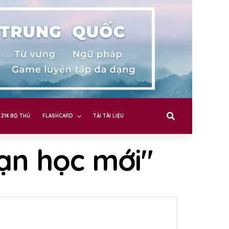
214 BỘ THỦ
FLASHCARD
TẢI TÀI LIỆU
bạn học mới"