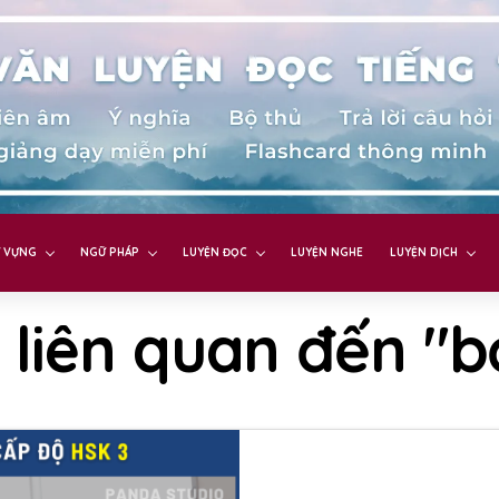
 VỰNG
NGỮ PHÁP
LUYỆN ĐỌC
LUYỆN NGHE
LUYỆN DỊCH
 liên quan đến "