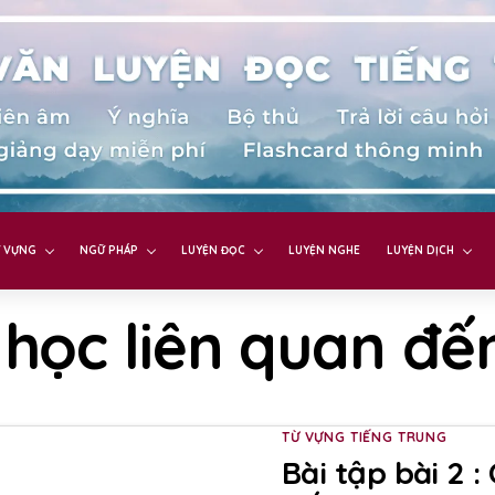
 VỰNG
NGỮ PHÁP
LUYỆN ĐỌC
LUYỆN NGHE
LUYỆN DỊCH
 học liên quan đến
TỪ VỰNG TIẾNG TRUNG
Bài tập bài 2 