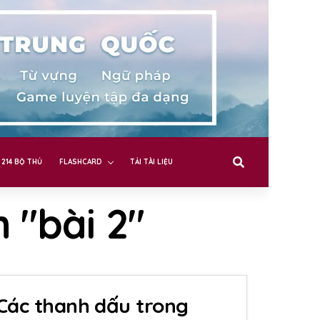
214 BỘ THỦ
FLASHCARD
TẢI TÀI LIỆU
 "bài 2"
: Các thanh dấu trong