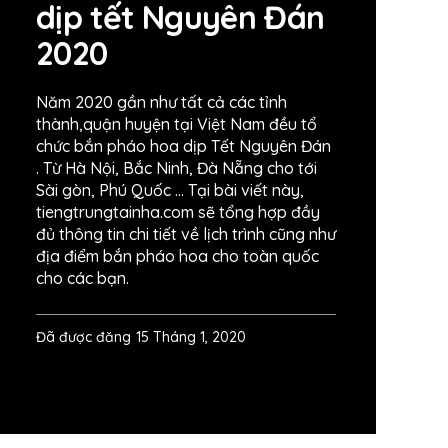
dịp tết Nguyên Đán
2020
Năm 2020 gần như tất cả các tỉnh
thành,quận huyện tại Việt Nam đều tổ
chức bắn pháo hoa dịp Tết Nguyên Đán
. Từ Hà Nội, Bắc Ninh, Đà Nẵng cho tới
Sài gòn, Phú Quốc … Tại bài viết này,
tiengtrungtainha.com sẽ tổng hợp đầy
đủ thông tin chi tiết về lịch trình cũng như
địa điểm bắn pháo hoa cho toàn quốc
cho các bạn.
Đã được đăng
15 Tháng 1, 2020