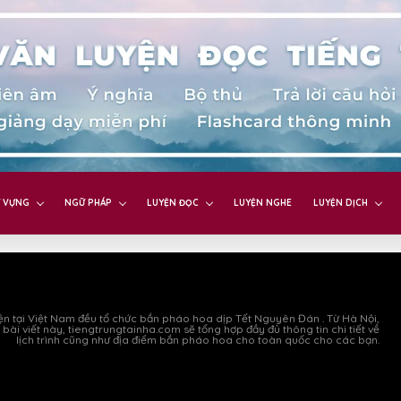
 VỰNG
NGỮ PHÁP
LUYỆN ĐỌC
LUYỆN NGHE
LUYỆN DỊCH
n tại Việt Nam đều tổ chức bắn pháo hoa dịp Tết Nguyên Đán . Từ Hà Nội,
 bài viết này, tiengtrungtainha.com sẽ tổng hợp đầy đủ thông tin chi tiết về
lịch trình cũng như địa điểm bắn pháo hoa cho toàn quốc cho các bạn.