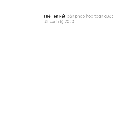
Thẻ liên kết
bắn pháo hoa toàn quố
tết canh tý 2020