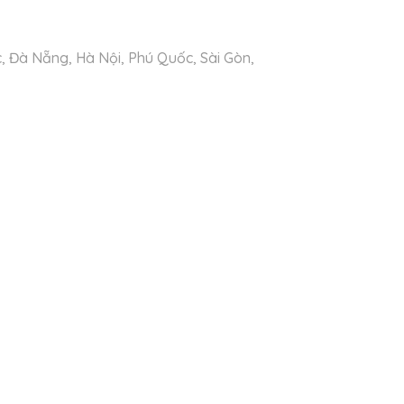
c
,
Đà Nẵng
,
Hà Nội
,
Phú Quốc
,
Sài Gòn
,