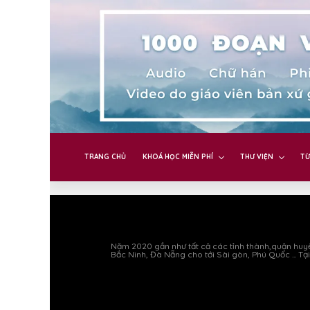
TRANG CHỦ
KHOÁ HỌC MIỄN PHÍ
THƯ VIỆN
TỪ
Năm 2020 gần như tất cả các tỉnh thành,quận huyệ
Bắc Ninh, Đà Nẵng cho tới Sài gòn, Phú Quốc ... Tại